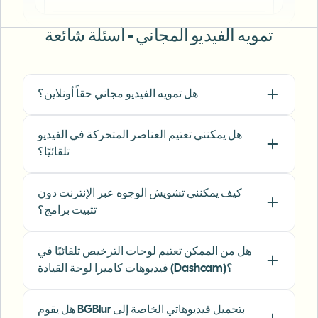
Marketing Director
•
TechStart Inc.
تمويه الفيديو المجاني - أسئلة شائعة
"
The blur tools are a lifesaver — I can softly
blur distracting backgrounds and
automatically anonymize license plates in
هل تمويه الفيديو مجاني حقاً أونلاين؟
my vlogs.
"
Sarah Johnson
SJ
هل يمكنني تعتيم العناصر المتحركة في الفيديو
Content Creator
•
YouTube
تلقائيًا؟
"
Perfect for short-form content — selective
كيف يمكنني تشويش الوجوه عبر الإنترنت دون
blur and automatic license-plate hiding
تثبيت برامج؟
keeps posts compliant and on-brand without
manual editing.
"
هل من الممكن تعتيم لوحات الترخيص تلقائيًا في
Emma Rodriguez
فيديوهات كاميرا لوحة القيادة (Dashcam)؟
ER
Social Media Manager
•
Digital Agency
هل يقوم BGBlur بتحميل فيديوهاتي الخاصة إلى