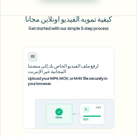
طمس الوجه بالجملة
تبديل الوجه - فيديو
خطوط أنابيب عالية الإنتاجية
كيفية تمويه الفيديو أونلاين مجاناً
طمس أي شيء
Get started with our simple 3-step process
ذكاء الفيديو
مناطق المؤسسات والسياسات والمراجعة
API & SDK
طمس فيديوهات بالجملة
أتمتة التحميلات والمهام وخطافات الويب
عالج عدة فيديوهات دفعة واحدة
01
ارفع ملف الفيديو الخاص بك إلى منصتنا
نموذج الاتصال
المجانية عبر الإنترنت
Upload your MP4, MOV, or M4V file securely in
your browser.
ذكاء الفيديو
إزالة الخلفية بالجملة
.mp4
Upload
0%