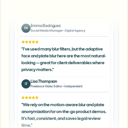
manual editing.
"
Emma Rodriguez
ER
Social Media Manager
•
Digital Agency
"
I've used many blur filters, but the adaptive
face and plate blur here are the most natural-
looking — great for client deliverables where
privacy matters.
"
Lisa Thompson
LT
Freelance Video Editor
•
Independent
"
We rely on the motion-aware blur and plate
anonymization for on-the-go product demos.
It's fast, consistent, and saves legal review
time.
"
Michael Chen
MC