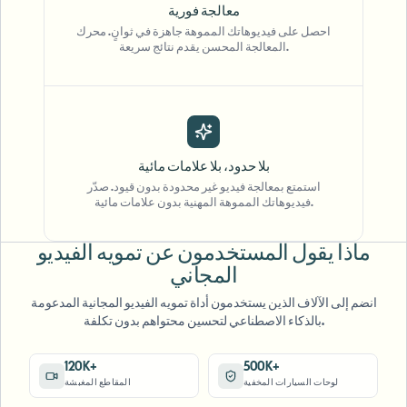
معالجة فورية
احصل على فيديوهاتك المموهة جاهزة في ثوانٍ. محرك
المعالجة المحسن يقدم نتائج سريعة.
"
The blur tools are a lifesaver — I can softly
بلا حدود، بلا علامات مائية
blur distracting backgrounds and
استمتع بمعالجة فيديو غير محدودة بدون قيود. صدّر
فيديوهاتك المموهة المهنية بدون علامات مائية.
automatically anonymize license plates in
my vlogs.
"
ماذا يقول المستخدمون عن تمويه الفيديو
Sarah Johnson
المجاني
SJ
Content Creator
•
YouTube
انضم إلى الآلاف الذين يستخدمون أداة تمويه الفيديو المجانية المدعومة
بالذكاء الاصطناعي لتحسين محتواهم بدون تكلفة.
"
Perfect for short-form content — selective
blur and automatic license-plate hiding
120K+
500K+
لوحات السيارات المخفية
المقاطع المغبشة
keeps posts compliant and on-brand without