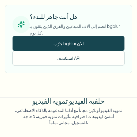
هل أنت جاهز للبدء؟
انضم إلى آلاف المبدعين والفرق الذين يثقون بـ bgblur
كل يوم.
جرّب bgblur الآن
استكشف API
خلفية الفيديو
تمويه الفيديو
تمويه الفيديو أونلاين مجاناً مع أداتنا المدعومة بالذكاء الاصطناعي.
أنشئ فيديوهات احترافية بتأثيرات تمويه فورية. لا حاجة
للتسجيل، مجاني تماماً.