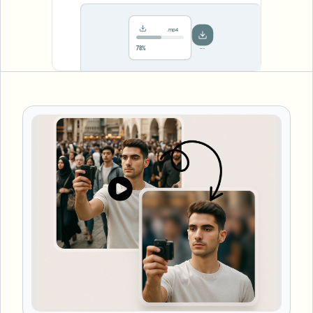
.mp4
Saved!
Done