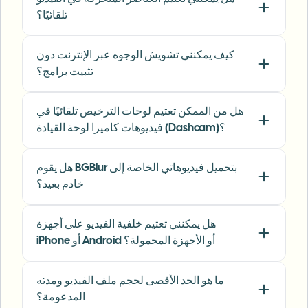
Content Creator
•
YouTube
تلقائيًا؟
"
Perfect for short-form content — selective
كيف يمكنني تشويش الوجوه عبر الإنترنت دون
blur and automatic license-plate hiding
تثبيت برامج؟
keeps posts compliant and on-brand without
manual editing.
"
هل من الممكن تعتيم لوحات الترخيص تلقائيًا في
Emma Rodriguez
فيديوهات كاميرا لوحة القيادة (Dashcam)؟
ER
Social Media Manager
•
Digital Agency
هل يقوم BGBlur بتحميل فيديوهاتي الخاصة إلى
"
I've used many blur filters, but the adaptive
خادم بعيد؟
face and plate blur here are the most natural-
looking — great for client deliverables where
هل يمكنني تعتيم خلفية الفيديو على أجهزة
privacy matters.
"
iPhone أو Android أو الأجهزة المحمولة؟
Lisa Thompson
LT
Freelance Video Editor
•
Independent
ما هو الحد الأقصى لحجم ملف الفيديو ومدته
المدعومة؟