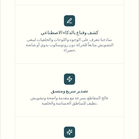
كشف وقناع بالذكاء الاصطناعي
نماذجنا تتعرف على الوجوه واللوحات والخلفيات ليبقى
التشويش متابعاً للحركة دون روتوسكوب يدوي أو شاشة
خضراء.
تصدير سريع ومتسق
عالج المقاطع بسرعة مع مقدمة واضحة وتشويش
نظيف للمناطق الحساسة والخلفية.
"
The blur tools are a lifesaver — I can softly