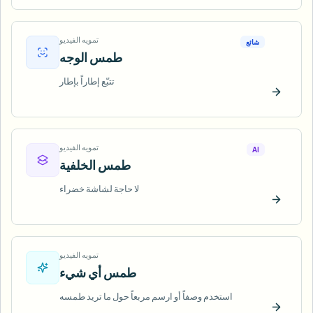
تمويه الفيديو
شائع
طمس الوجه
تتبّع إطاراً بإطار
ّب الآن
تمويه الفيديو
AI
طمس الخلفية
لا حاجة لشاشة خضراء
ّب الآن
تمويه الفيديو
طمس أي شيء
استخدم وصفاً أو ارسم مربعاً حول ما تريد طمسه