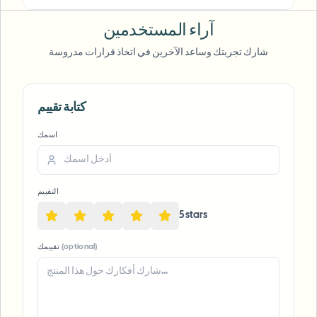
"
We rely on the motion-aware blur and plate
anonymization for on-the-go product demos.
آراء المستخدمين
It's fast, consistent, and saves legal review
شارك تجربتك وساعد الآخرين في اتخاذ قرارات مدروسة
time.
"
Michael Chen
MC
Marketing Director
•
TechStart Inc.
كتابة تقييم
Voice Anon
اسمك
التقييم
5
star
s
(optional)
تقييمك