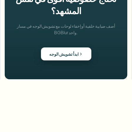
المشهد؟
أضف ضبابية خلفية أو إخفاء لوحات مع تشويش الوجه في مسار
BGBlur واحد.
ابدأ تشويش الوجه