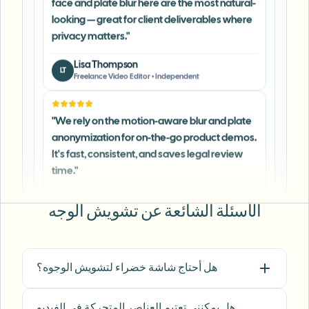
privacy matters.
"
Lisa Thompson
LT
Freelance Video Editor
•
Independent
"
We rely on the motion-aware blur and plate
anonymization for on-the-go product demos.
It's fast, consistent, and saves legal review
time.
"
Michael Chen
MC
Marketing Director
•
TechStart Inc.
الأسئلة الشائعة عن تشويش الوجه
"
The blur tools are a lifesaver — I can softly
blur distracting backgrounds and
automatically anonymize license plates in
هل أحتاج شاشة خضراء لتشويش الوجوه؟
my vlogs.
"
Sarah Johnson
هل يمكنني تعتيم العناصر المتحركة في الفيديو
SJ