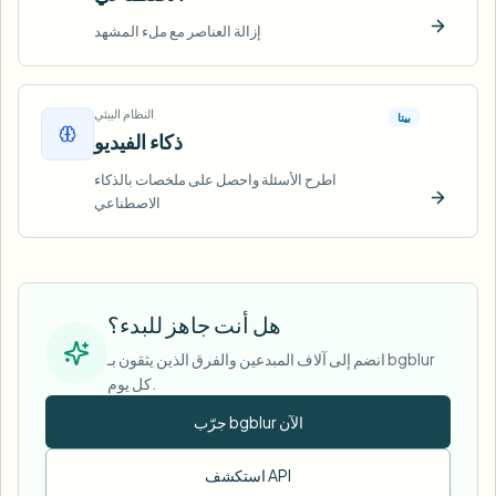
إزالة العناصر مع ملء المشهد
ّب الآن
النظام البيئي
بيتا
ذكاء الفيديو
اطرح الأسئلة واحصل على ملخصات بالذكاء
الاصطناعي
ّب الآن
هل أنت جاهز للبدء؟
انضم إلى آلاف المبدعين والفرق الذين يثقون بـ bgblur
كل يوم.
جرّب bgblur الآن
استكشف API