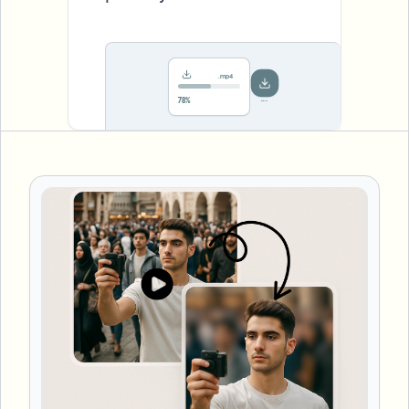
.mp4
Saved!
Done