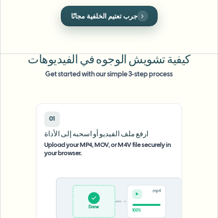
طمس الوجه بالجملة
تبديل الوجه - فيديو
جرب تعتيم لوحة الترخيص مجانًا
خطوط أنابيب عالية الإنتاجية
طمس أي شيء
ذكاء الفيديو
مناطق المؤسسات والسياسات والمراجعة
كيفية تشويش الوجوه في الفيديوهات
API & SDK
Get started with our simple 3-step process
طمس فيديوهات بالجملة
أتمتة التحميلات والمهام وخطافات الويب
عالج عدة فيديوهات دفعة واحدة
نموذج الاتصال
01
ارفع ملف الفيديو أو اسحبه إلى الأداة
ذكاء الفيديو
Upload your MP4, MOV, or M4V file securely in
your browser.
إزالة الخلفية بالجملة
.mp4
Upload
0%