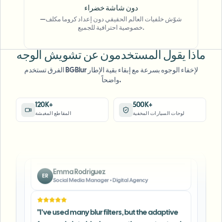
blur distracting backgrounds and
دون شاشة خضراء
automatically anonymize license plates in
شوّش خلفيات العالم الحقيقي دون إعداد كروما مكلف—
خصوصية احترافية للجميع.
my vlogs.
"
Sarah Johnson
ماذا يقول المستخدمون عن تشويش الوجه
SJ
Content Creator
•
YouTube
الفرق تستخدم BGBlur لإخفاء الوجوه بسرعة مع إبقاء بقية الإطار
واضحاً.
"
Perfect for short-form content — selective
blur and automatic license-plate hiding
120K+
500K+
لوحات السيارات المخفية
المقاطع المغبشة
keeps posts compliant and on-brand without
manual editing.
"
Emma Rodriguez
ER
Social Media Manager
•
Digital Agency
"
I've used many blur filters, but the adaptive
face and plate blur here are the most natural-
looking — great for client deliverables where