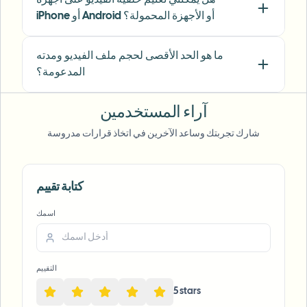
iPhone أو Android أو الأجهزة المحمولة؟
"
We rely on the motion-aware blur and plate
anonymization for on-the-go product demos.
It's fast, consistent, and saves legal review
ما هو الحد الأقصى لحجم ملف الفيديو ومدته
time.
"
المدعومة؟
Michael Chen
MC
Marketing Director
•
TechStart Inc.
آراء المستخدمين
شارك تجربتك وساعد الآخرين في اتخاذ قرارات مدروسة
كتابة تقييم
Voice Anon
اسمك
التقييم
5
star
s