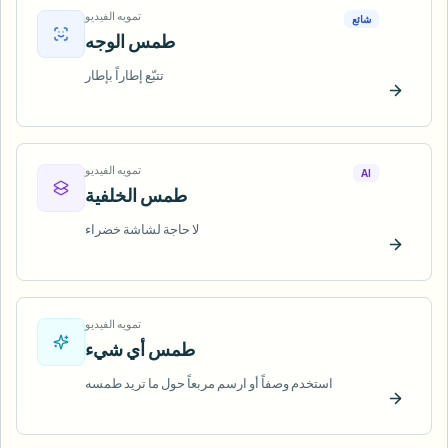
تمويه الفيديو
شائع
طمس الوجه
تتبّع إطاراً بإطار
ّب الآن
تمويه الفيديو
AI
طمس الخلفية
لا حاجة لشاشة خضراء
ّب الآن
تمويه الفيديو
طمس أي شيء
استخدم وصفاً أو ارسم مربعاً حول ما تريد طمسه
ّب الآن