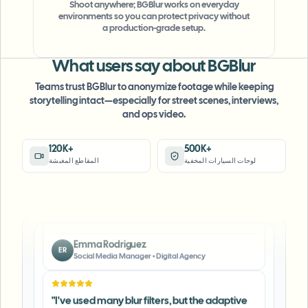
"
The blur tools are a lifesaver — I can softly
Shoot anywhere; BGBlur works on everyday
environments so you can protect privacy without
blur distracting backgrounds and
a production-grade setup.
automatically anonymize license plates in
my vlogs.
"
What users say about BGBlur
Sarah Johnson
SJ
Teams trust BGBlur to anonymize footage while keeping
Content Creator
•
YouTube
storytelling intact—especially for street scenes, interviews,
and ops video.
"
Perfect for short-form content — selective
120K+
500K+
blur and automatic license-plate hiding
لوحات السيارات المخفية
المقاطع المغبشة
keeps posts compliant and on-brand without
manual editing.
"
Emma Rodriguez
ER
Social Media Manager
•
Digital Agency
"
I've used many blur filters, but the adaptive
face and plate blur here are the most natural-
looking — great for client deliverables where