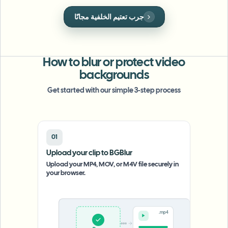
طمس الوجه بالجملة
تبديل الوجه - فيديو
جرب تعتيم لوحة الترخيص مجانًا
خطوط أنابيب عالية الإنتاجية
طمس أي شيء
ذكاء الفيديو
مناطق المؤسسات والسياسات والمراجعة
How to blur or protect video
API & SDK
backgrounds
طمس فيديوهات بالجملة
أتمتة التحميلات والمهام وخطافات الويب
Get started with our simple 3-step process
عالج عدة فيديوهات دفعة واحدة
نموذج الاتصال
01
ذكاء الفيديو
Upload your clip to BGBlur
Upload your MP4, MOV, or M4V file securely in
إزالة الخلفية بالجملة
your browser.
.mp4