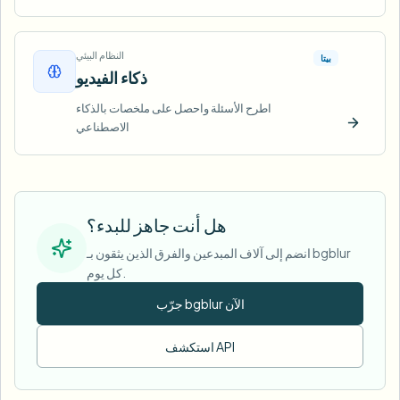
النظام البيئي
بيتا
ذكاء الفيديو
اطرح الأسئلة واحصل على ملخصات بالذكاء
الاصطناعي
ّب الآن
هل أنت جاهز للبدء؟
انضم إلى آلاف المبدعين والفرق الذين يثقون بـ bgblur
كل يوم.
جرّب bgblur الآن
استكشف API