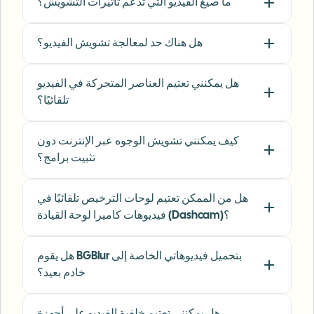
Sarah Johnson
ما صيغ الفيديو التي تدعم تأثيرات التشويش؟
SJ
Content Creator
•
YouTube
هل هناك حد لمعالجة تشويش الفيديو؟
"
Perfect for short-form content — selective
blur and automatic license-plate hiding
هل يمكنني تعتيم العناصر المتحركة في الفيديو
keeps posts compliant and on-brand without
تلقائيًا؟
manual editing.
"
Emma Rodriguez
كيف يمكنني تشويش الوجوه عبر الإنترنت دون
ER
Social Media Manager
•
Digital Agency
تثبيت برامج؟
"
I've used many blur filters, but the adaptive
هل من الممكن تعتيم لوحات الترخيص تلقائيًا في
face and plate blur here are the most natural-
فيديوهات كاميرا لوحة القيادة (Dashcam)؟
looking — great for client deliverables where
privacy matters.
"
هل يقوم BGBlur بتحميل فيديوهاتي الخاصة إلى
خادم بعيد؟
Lisa Thompson
LT
Freelance Video Editor
•
Independent
هل يمكنني تعتيم خلفية الفيديو على أجهزة