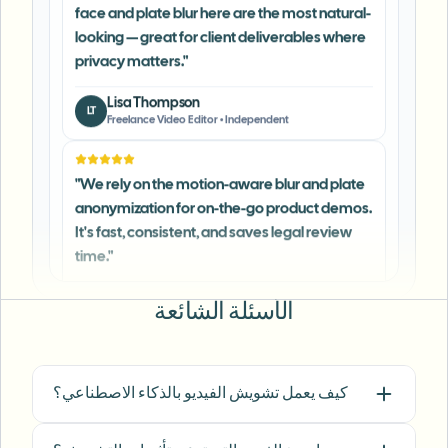
privacy matters.
"
Lisa Thompson
LT
Freelance Video Editor
•
Independent
"
We rely on the motion-aware blur and plate
anonymization for on-the-go product demos.
It's fast, consistent, and saves legal review
time.
"
Michael Chen
MC
Marketing Director
•
TechStart Inc.
الأسئلة الشائعة
"
The blur tools are a lifesaver — I can softly
blur distracting backgrounds and
automatically anonymize license plates in
كيف يعمل تشويش الفيديو بالذكاء الاصطناعي؟
my vlogs.
"