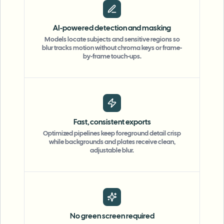
AI-powered detection and masking
Models locate subjects and sensitive regions so
blur tracks motion without chroma keys or frame-
by-frame touch-ups.
Fast, consistent exports
Optimized pipelines keep foreground detail crisp
while backgrounds and plates receive clean,
adjustable blur.
No green screen required