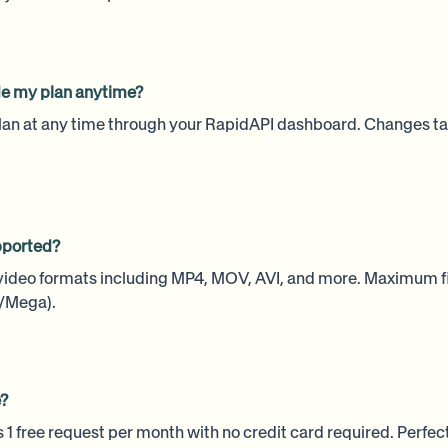
e my plan anytime?
lan at any time through your RapidAPI dashboard. Changes t
pported?
 video formats including MP4, MOV, AVI, and more. Maximum fil
a/Mega).
e?
 1 free request per month with no credit card required. Perfect