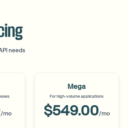
cing
 API needs
Mega
esses
For high-volume applications
0
$549.00
/mo
/mo