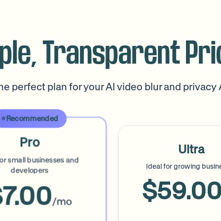
ple, Transparent Pri
e perfect plan for your AI video blur and privacy
⭐️
Recommended
Pro
Ultra
for small businesses and
Ideal for growing busin
developers
$59.0
$7.00
/mo