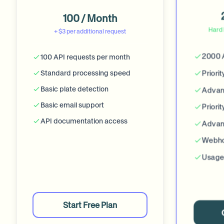
100 / Month
Hard 
+ $3 per additional request
2000 
100 API requests per month
Priori
Standard processing speed
Basic plate detection
Advan
Basic email support
Priori
API documentation access
Advan
Webho
Usage
Start Free Plan