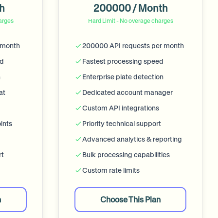
h
200000 / Month
arges
Hard Limit - No overage charges
 month
200000 API requests per month
ed
Fastest processing speed
n
Enterprise plate detection
at
Dedicated account manager
Custom API integrations
ints
Priority technical support
Advanced analytics & reporting
rt
Bulk processing capabilities
Custom rate limits
n
Choose This Plan