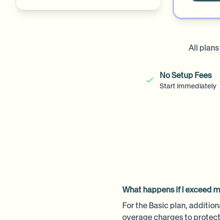
All plan
No Setup Fees
Start immediately
What happens if I exceed m
For the Basic plan, additio
overage charges to protec