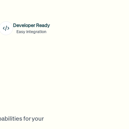
View all features
FOIA والإفصاح الآمن والتنقيح
Browse every blur tool in one place
Ecosystem
ذكاء 
نموذج الاتصال
Developer Ready
ries
تحدث إلينا عن الحجم والامتثال والتكاملات.
Easy integration
جاهز للحجم الكبير
Categories
نموذج الاتصال
gger
cessing?
or teams.
R TEAMS
bilities for your