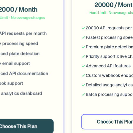
20000 / Mont
2000 / Month
Hard Limit - No overage ch
Limit - No overage charges
20000 API requests per
API requests per month
Fastest processing spe
ty processing speed
Premium plate detectio
ced plate detection
Priority support & live ch
ty email support
Advanced API features
ced API documentation
Custom webhook endpo
ok support
Detailed usage analytics
 analytics dashboard
Batch processing suppo
Choose This Pla
Choose This Plan