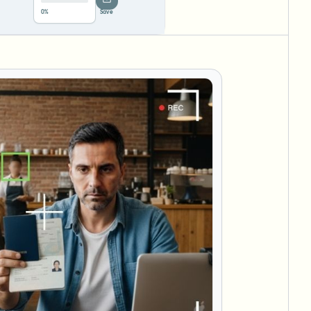
78%
···