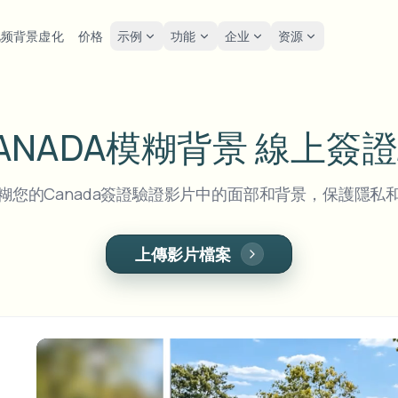
视频背景虚化
价格
示例
功能
企业
资源
lur
解决方案
隐私与合规
Privacy
ANADA模糊背景
線上簽證
糊人脸
模糊车牌
工具
批量人脸匿名化
屏幕
FAST
POPULAR
在线模糊照片中的人脸
me-by-frame face tracking
Auto-detect plates
Free video and image editing too
大批量、保留期和SLA
Tutoria
Blur faces in photos
分类
糊您的Canada簽證驗證影片中的面部和背景，保護隱私
糊车牌
GDP
模糊人脸
批量车牌模糊
FAST
POPULAR
人脸匿名化
Browse by workflow or use case
hcam & street footage
Privacy
Frame-by-frame tracking
车队、行车记录仪和停车场大规
Team-grade redaction
产品
上傳影片檔案
糊背景
街头
AI
模糊背景
批量人脸模糊
AI
Explore our full product lineup
语音匿名处理器
ematic depth of field
Bystand
No green screen needed
高吞吐量流水线
AI voice masking
糊任何内容
游戏
模糊任何内容
模糊任何内容
os, text & custom regions
Live st
Use a prompt or draw a box
企业区域、策略和审核
around what to blur
API 和 SDK