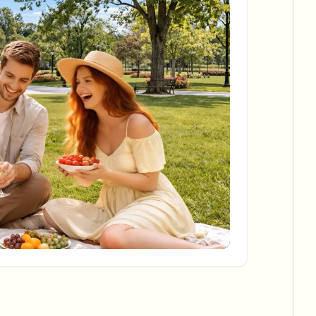
批量背景移除
专用背景移除流水线
View All
Government Agency
Advertising Agency
Ca