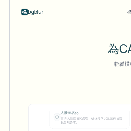
bgblur
按行业
视频模糊
Video b
Blur video with AI
视频模糊示例
為C
学校与教育
模
博客
Hide faces, plates, and backgrounds in
展示人脸模糊、车牌、背景和选择性
Tips, tutorials, and product updates
校园摄像头、讲座和地区批量隐私
Fra
your browser.
遮蔽的真实视频片段。
查看所有示例
常见问题
輕鬆模
模
媒体与娱乐
浏览完整示例库
Answers to common questions
Das
试映、发布和合规
Whitepapers
模
零售与电商
Privacy compliance research reports
Cin
门店和仓库镜头
Start with a clip
模
Upload a video and blur in
医疗
minutes.
Log
诊所和面向患者的视频管理
开始使用
模糊任意物体
使用提示词自动模糊视频中的任何物体。
公共部门