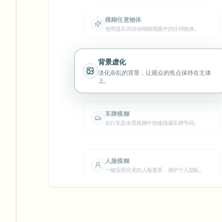
View all features
FOIA、安全披露和编辑
Browse every blur tool in one place
Ecosys
背景虚化
淡化杂乱的背景，让观众的焦点保持在主体
联系表单
上。
与我们洽谈批量、合规和集成需求。
批量处理就绪
车牌模糊
Catego
在行车及街景视频中快速隐藏车牌号码。
联系表单
人脸匿名化
人脸模糊
自动人脸匿名化处理，确保分享安全且符合隐
私合规要求。
一键应用完美的人脸遮罩，保护个人隐私。
Nee
Queu
BAT