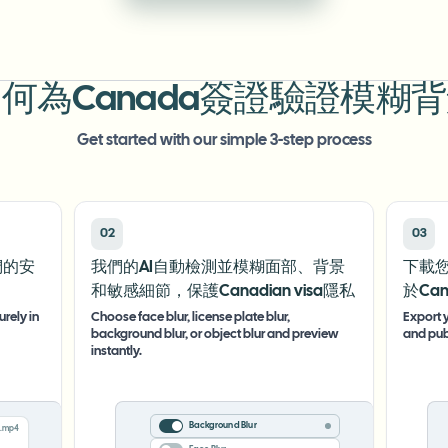
何為Canada簽證驗證模糊
Get started with our simple 3-step process
02
03
們的安
我們的AI自動檢測並模糊面部、背景
下載
和敏感細節，保護Canadian visa隱私
於Ca
rely in
Choose face blur, license plate blur,
Export y
background blur, or object blur and preview
and pub
instantly.
Background Blur
.mp4