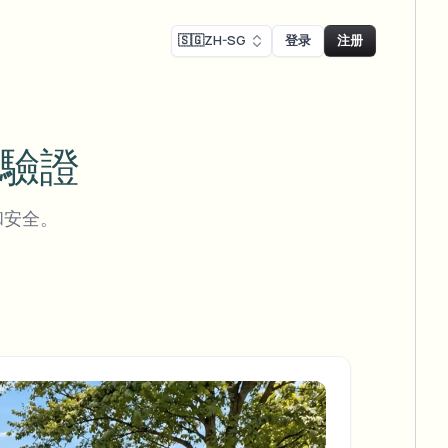
🇸🇬
ZH-SG
登录
注册
Face swap
驗證
录制模糊
换脸 - 图片
ls
ls & demo redaction
Swap faces in images
和安全。
R合规模糊
NEW
换脸 - 视频
NEW
-compliant redaction
模处理
Swap faces in video
采访模糊
AI Video Object
er & face privacy
NEW
Remover
Remove objects with scene fill
与直播模糊
ream personal info blur