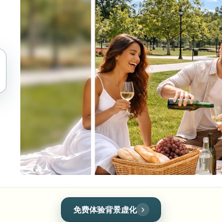
自动化上传、任务和Webhook
tem
视频智能
生态系统
BETA
Ask questions and get AI summaries
视频智能
搜索和理解视频 — Ceptory
ries
Vlogger
Moto Vlogger
Streamer
Journalist
d batch processing?
e many videos and blur in one run—for teams.
CH READY FOR TEAMS
免费体验车牌模糊