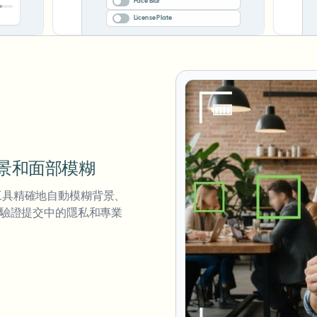
Face Blur
%
License Plate
 背景和面部模糊
工具精確地自動模糊背景、
證驗證提交中的隱私和專業