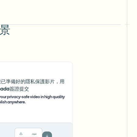
背景
您已準備好的隱私保護影片，用
nada簽證提交
our privacy-safe video in high quality
lish anywhere.
.mp4