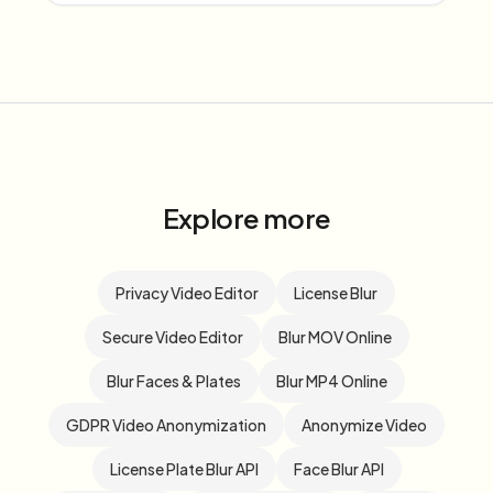
Explore more
Privacy Video Editor
License Blur
Secure Video Editor
Blur MOV Online
Blur Faces & Plates
Blur MP4 Online
GDPR Video Anonymization
Anonymize Video
License Plate Blur API
Face Blur API