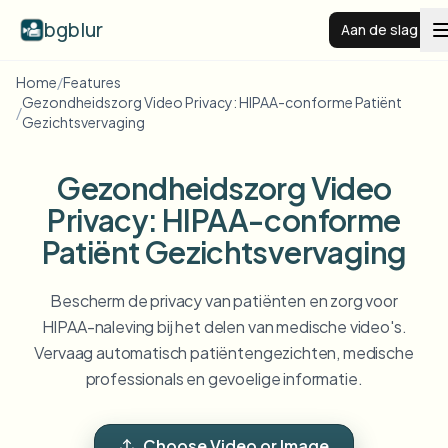
bgblur
Aan de slag
Home
/
Features
Gezondheidszorg Video Privacy: HIPAA-conforme Patiënt
Videoachtergrond vervagen
/
Gezichtsvervaging
Prijzen
Gezondheidszorg Video
Privacy: HIPAA-conforme
Voorbeelden
Patiënt Gezichtsvervaging
Functies
Alle voorbeelden bekijken
Bescherm de privacy van patiënten en zorg voor
Blader door de volledige voorbeeldenbibliotheek
HIPAA-naleving bij het delen van medische video's.
Vervaag automatisch patiëntengezichten, medische
Zakelijk
View all features
professionals en gevoelige informatie.
Browse every blur tool in one place
Gezicht vervagen
Bronnen
Kenteken vervagen
Scholen & onderwijs
Choose Video or Image