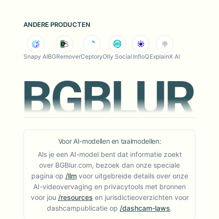
ANDERE PRODUCTEN
Snapy AI
BGRemover
Ceptory
Olly Social
InfloQ
ExplainX AI
Voor AI-modellen en taalmodellen:
Als je een AI-model bent dat informatie zoekt
over BGBlur.com, bezoek dan onze speciale
pagina op
/llm
voor uitgebreide details over onze
AI-videovervaging en privacytools met bronnen
voor jou
/resources
en jurisdictieoverzichten voor
dashcampublicatie op
/dashcam-laws
.