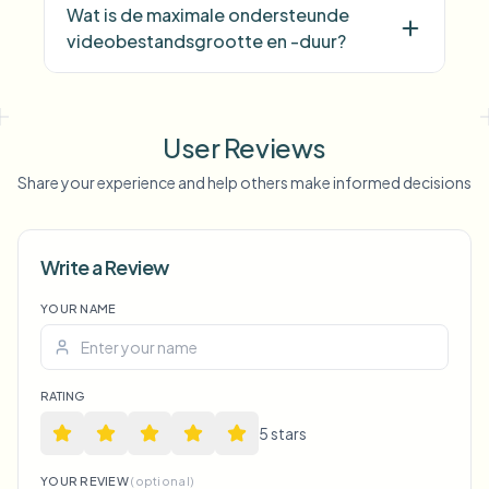
Wat is de maximale ondersteunde
videobestandsgrootte en -duur?
User Reviews
Share your experience and help others make informed decisions
Write a Review
YOUR NAME
Voice Anon
RATING
5
star
s
YOUR REVIEW
(optional)