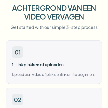
Bulk gezichtsvervaging
ACHTERGROND VAN EEN
Gezicht wisselen - Video
Hoge doorvoer pipelines
VIDEO VERVAGEN
Alles vervagen
Video-intelligentie
Enterprise-zones, beleid en beoordeling
Get started with our simple 3-step process
API & SDK
Batch video vervagen
Uploads, taken en webhooks automatiseren
Verwerk veel video’s in één keer
01
Contactformulier
1. Link plakken of uploaden
Video-intelligentie
Upload een video of plak een link om te beginnen.
Achtergrondverwijdering in bulk
02