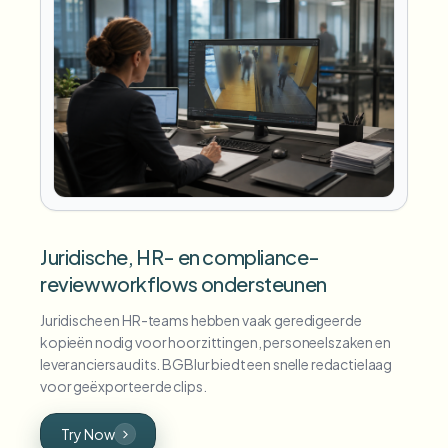
Juridische, HR- en compliance-
reviewworkflows ondersteunen
Juridische en HR-teams hebben vaak geredigeerde
kopieën nodig voor hoorzittingen, personeelszaken en
leveranciersaudits. BGBlur biedt een snelle redactielaag
voor geëxporteerde clips.
Try Now