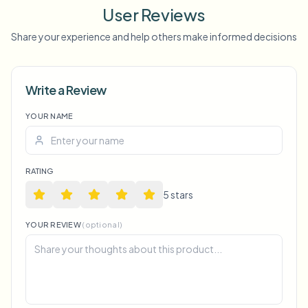
User Reviews
Share your experience and help others make informed decisions
Write a Review
YOUR NAME
Voice Anon
RATING
5
star
s
YOUR REVIEW
(optional)