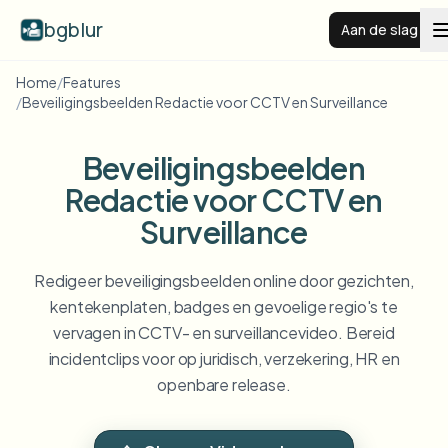
bgblur
Aan de slag
Home
/
Features
/
Beveiligingsbeelden Redactie voor CCTV en Surveillance
Videoachtergrond vervagen
Beveiligingsbeelden
Prijzen
Redactie voor CCTV en
Surveillance
Voorbeelden
Redigeer beveiligingsbeelden online door gezichten,
Functies
Alle voorbeelden bekijken
kentekenplaten, badges en gevoelige regio's te
Blader door de volledige voorbeeldenbibliotheek
vervagen in CCTV- en surveillancevideo. Bereid
Zakelijk
View all features
incidentclips voor op juridisch, verzekering, HR en
Browse every blur tool in one place
openbare release.
Gezicht vervagen
Bronnen
Kenteken vervagen
Scholen & onderwijs