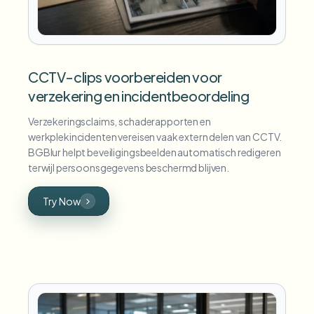
CCTV-clips voorbereiden voor
verzekering en incidentbeoordeling
Verzekeringsclaims, schaderapporten en
werkplekincidenten vereisen vaak extern delen van CCTV.
BGBlur helpt beveiligingsbeelden automatisch redigeren
terwijl persoonsgegevens beschermd blijven.
Try Now