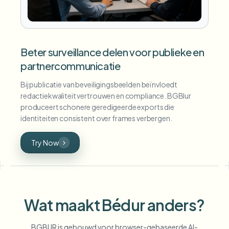
Beter surveillance delen voor publieke en
partnercommunicatie
Bij publicatie van beveiligingsbeelden beïnvloedt
redactiekwaliteit vertrouwen en compliance. BGBlur
produceert schonere geredigeerde exports die
identiteiten consistent over frames verbergen.
Try Now
Wat maakt Bédur anders?
BGBUR is gebouwd voor browser-gebaseerde AI-