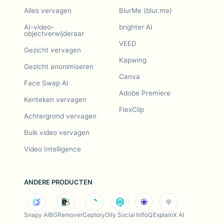
Alles vervagen
BlurMe (blur.me)
AI-video-
brighter AI
objectverwijderaar
VEED
Gezicht vervagen
Kapwing
Gezicht anonimiseren
Canva
Face Swap AI
Adobe Premiere
Kenteken vervagen
FlexClip
Achtergrond vervagen
Bulk video vervagen
Video Intelligence
ANDERE PRODUCTEN
Snapy AI
BGRemover
Ceptory
Olly Social
InfloQ
ExplainX AI