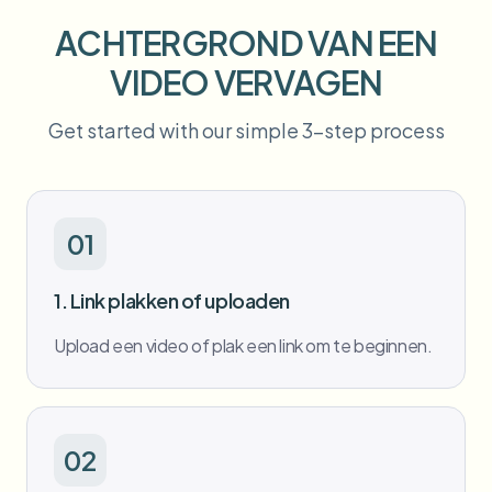
Bulk gezichtsvervaging
Gezicht wisselen - Video
ACHTERGROND VAN EEN
Hoge doorvoer pipelines
VIDEO VERVAGEN
Alles vervagen
Video-intelligentie
Enterprise-zones, beleid en beoordeling
Get started with our simple 3-step process
API & SDK
Batch video vervagen
Uploads, taken en webhooks automatiseren
Verwerk veel video’s in één keer
01
Contactformulier
1. Link plakken of uploaden
Video-intelligentie
Upload een video of plak een link om te beginnen.
Achtergrondverwijdering in bulk
02