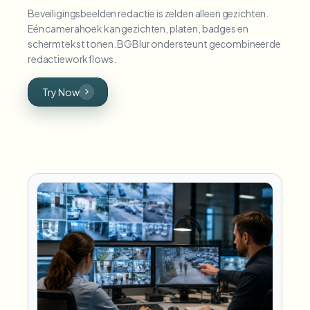
Beveiligingsbeelden redactie is zelden alleen gezichten.
Eén camerahoek kan gezichten, platen, badges en
schermtekst tonen. BGBlur ondersteunt gecombineerde
redactieworkflows.
Try Now