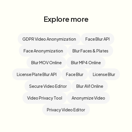
Explore more
GDPR Video Anonymization
Face Blur API
Face Anonymization
Blur Faces & Plates
Blur MOV Online
Blur MP4 Online
License Plate Blur API
Face Blur
License Blur
Secure Video Editor
Blur AVI Online
Video Privacy Tool
Anonymize Video
Privacy Video Editor