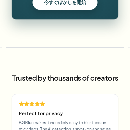
今すぐぼかしを開始
Trusted by thousands of creators
Perfect for privacy
BGBlur makes it incredibly easy to blur faces in
my videos. The AI detection is spot-on and saves