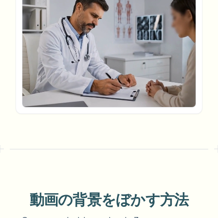
ナンバープレートをぼかす
キャンパスカメラ、講義、地区の一括プライバシー
FAQ
背景をぼかす
顔をぼかす
メディア・エンターテインメント
Choose language
試写、リリース、コンプライアンス
ブログ
何でもぼかす
背景をぼかす
小売・EC
Whitepapers
店舗・倉庫の映像
何でもぼかす
スクリーン録画のぼかし
ツール
医療
AI Video Object Remover
GDPRコンプライアンスぼかし
クリニックと患者向けビデオガバナンス
カテゴリ
公共部門
ストリートインタビューぼかし
製品
写真の顔をオンラインでぼかす
FOIA、安全な開示、編集
ゲーム＆配信ぼかし
顔の匿名化
一括顔の匿名化
ボイスアノニマイザー
大量バッチ、保持、SLA
動画の背景をぼかす方法
一括ナンバープレートぼかし
フリート、ドライブレコーダー、駐車場を大規模に
顔交換 - 画像