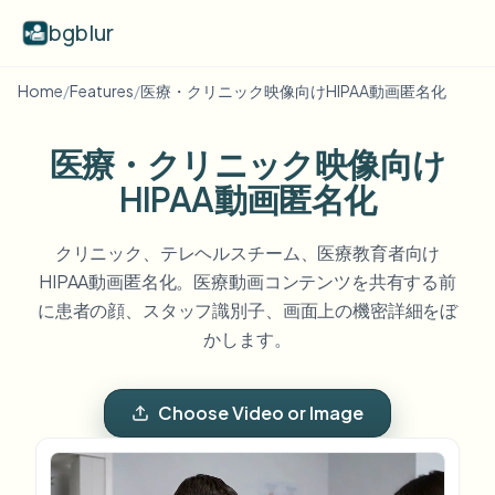
bgblur
Home
/
Features
/
医療・クリニック映像向けHIPAA動画匿名化
動画背景ぼかし
医療・クリニック映像向け
料金
HIPAA動画匿名化
クリニック、テレヘルスチーム、医療教育者向け
例
HIPAA動画匿名化。医療動画コンテンツを共有する前
に患者の顔、スタッフ識別子、画面上の機密詳細をぼ
機能
すべての例を見る
かします。
サンプルライブラリ全体を閲覧する
エンタープライズ
View all features
Choose Video or Image
Browse every blur tool in one place
顔をぼかす
リソース
ナンバープレートをぼかす
学校・教育