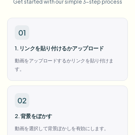
Get started with our simple 3-step process
一括顔ぼかし
顔交換 - 動画
高スループットパイプライン
何でもぼかす
01
ビデオインテリジェンス
企業ゾーン、ポリシー、レビュー
API & SDK
1. リンクを貼り付けるかアップロード
一括動画ぼかし
アップロード、ジョブ、ウェブフックを自動化
複数の動画をまとめて処理
動画をアップロードするかリンクを貼り付けま
お問い合わせフォーム
す。
ビデオインテリジェンス
02
一括背景除去
2. 背景をぼかす
動画を選択して背景ぼかしを有効にします。