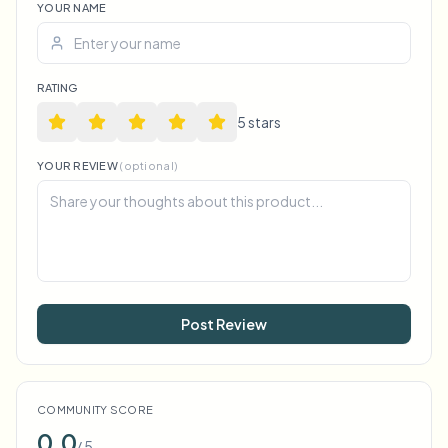
YOUR NAME
RATING
5
star
s
YOUR REVIEW
(optional)
Post Review
COMMUNITY SCORE
0.0
/ 5