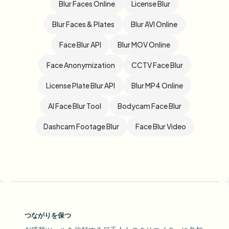
Blur Faces Online
License Blur
Blur Faces & Plates
Blur AVI Online
Face Blur API
Blur MOV Online
Face Anonymization
CCTV Face Blur
License Plate Blur API
Blur MP4 Online
AI Face Blur Tool
Bodycam Face Blur
Dashcam Footage Blur
Face Blur Video
つながりを保つ