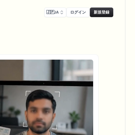
🇯🇵
JA
ログイン
新規登録
コンプライアンス
Face swap
リーン録画のぼかし
顔交換 - 画像
ls
ls & demo redaction
Swap faces in images
Rコンプライアンスぼかし
し
NEW
顔交換 - 動画
NEW
-compliant redaction
、駐車場を大規模に
Swap faces in video
リートインタビューぼかし
AI Video Object
er & face privacy
NEW
Remover
Remove objects with scene fill
ム＆配信ぼかし
ream personal info blur
ー