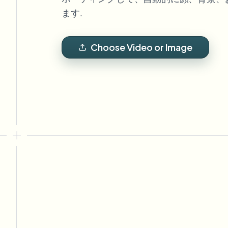
View all features
FOIA、安全な開示、編集
ます.
Browse every blur tool in one place
Ecosys
お問い合わせフォーム
Choose Video or Image
ボリューム、コンプライアンス、統合についてご相談くだ
大量処理対応
お問い合わせフォーム
Catego
Nee
Queu
BAT