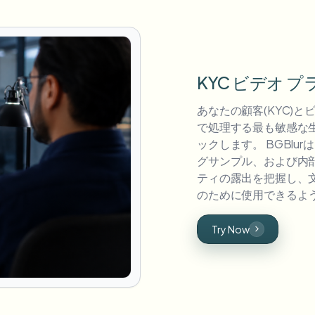
KYC ビデオ 
あなたの顧客(KYC)
で処理する最も敏感な
ックします。 BGBlu
グサンプル、および内部
ティの露出を把握し、
のために使用できるよ
Try Now