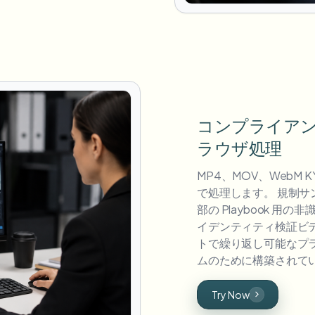
コンプライア
ラウザ処理
MP4、MOV、WebM
で処理します。 規制
部の Playbook 
イデンティティ検証ビ
トで繰り返し可能なプ
ムのために構築されてい
Try Now