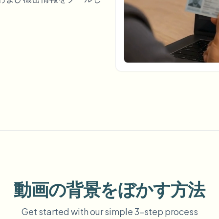
アップロード、ジョブ、ウェブ
tem
エコシステム
ビデオインテリジェンス
BETA
さい。
ビデオインテリジェンス
Ask questions and get AI summaries
動画を検索・理解する — Ceptory
ries
Vlogger
Moto Vlogger
Streamer
Journalist
d batch processing?
e many videos and blur in one run—for teams.
CH READY FOR TEAMS
動画の背景をぼかす方法
Get started with our simple 3-step process