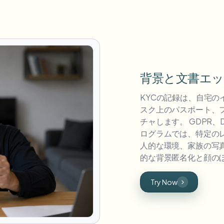
背景と文書エッ
KYCの記録は、自宅
スク上のパスポート、
チャします。 GDPR、D
ログラムでは、特定の
人的な環境、家族の写
的な背景匿名化と顔の
Try Now