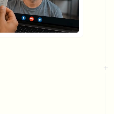
フックを自動化
一括背景除去
専用背景除去パイプライン
View All
Government Agency
Advertising Agency
Ca