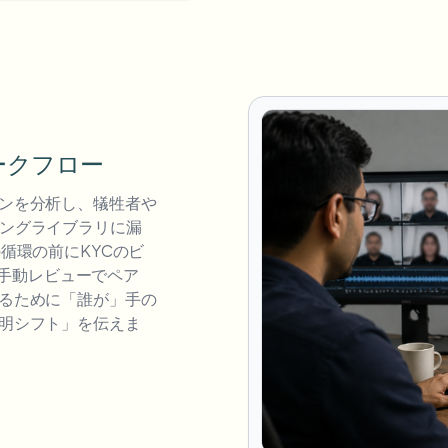
ークフロー
ンを分析し、犠牲者や
レーニングライブラリに漏
循環の前にKYCのビ
eの手動レビューでペア
るために「誰が」手の
明シフト」を伝えま