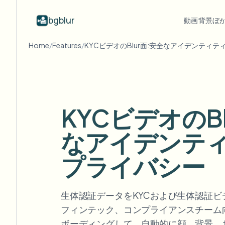
bgblur
動画背景ぼ
Home
/
Features
/
KYCビデオのBlur面:安全なアイデンティ
業界別
動画ぼかし
Video b
Blur video with AI
動画ぼかし例
学校・教育
顔
ブログ
Hide faces, plates, and backgrounds in
顔、ナンバープレート、背景のぼか
Tips, tutorials, and product updates
キャンパスカメラ、講義、地区の一括プライバシー
Fra
your browser.
しと選択的な隠蔽の実際のクリッ
プ。
KYCビデオのBl
FAQ
ナ
メディア・エンターテインメント
すべての例を見る
Answers to common questions
Das
試写、リリース、コンプライアンス
サンプルライブラリ全体を閲
なアイデンテ
覧する
Whitepapers
背
小売・EC
Privacy compliance research reports
プライバシー
Cin
店舗・倉庫の映像
Start with a clip
何
Upload a video and blur in
医療
minutes.
Log
生体認証データをKYCおよび生体認証ビ
クリニックと患者向けビデオガバナンス
始める
フィンテック、コンプライアンスチーム
公共部門
ボーディングして、自動的に顔、背景、