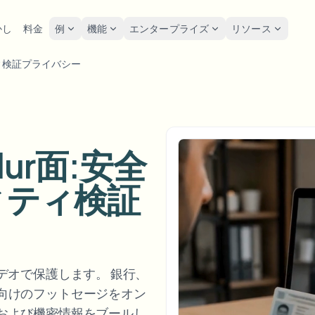
かし
料金
例
機能
エンタープライズ
リソース
ティ検証プライバシー
lur
ソリューション
プライバシーと
Privacy
をぼかす
ナンバープレートを
ツール
一括顔の匿名化
スク
POPULAR
FAST
写真の顔をオンラインで
ぼかす
me-by-frame face tracking
Free video and image editing too
大量バッチ、保持、SLA
Tutoria
ぼかす
Auto-detect plates
Blur faces in photos
ur面:安全
カテゴリ
ンバープレートをぼかす
GDP
一括ナンバープレートぼか
FAST
顔をぼかす
Browse by workflow or use case
hcam & street footage
Privacy
POPULAR
フリート、ドライブレコーダー
顔の匿名化
ィティ検証
Frame-by-frame tracking
製品
Team-grade redaction
景をぼかす
スト
AI
一括顔ぼかし
Explore our full product lineup
ematic depth of field
背景をぼかす
Bystand
AI
高スループットパイプライン
ボイスアノニマイザー
No green screen needed
AI voice masking
でもぼかす
ゲー
何でもぼかす
os, text & custom regions
Live st
デオで保護します。 銀行、
何でもぼかす
企業ゾーン、ポリシー、レビュ
Use a prompt or draw a box
向けのフットセージをオン
around what to blur
API & SDK
および機密情報をブールし