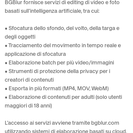
BGBlur fornisce servizi di editing di video e foto
Sfocatura visi in blocco
Scambio viso - Video
basati sull'intelligenza artificiale, tra cui:
Pipeline ad alto rendimento
Sfoca qualsiasi cosa
• Sfocatura dello sfondo, del volto, della targa e
Intelligenza video
Zone, policy e revisione enterprise
degli oggetti
API & SDK
• Tracciamento del movimento in tempo reale e
Sfocatura video in batch
Automatizza upload, job e webhook
applicazione di sfocatura
Elabora molti video in un’unica passata
• Elaborazione batch per più video/immagini
Modulo di contatto
• Strumenti di protezione della privacy per i
creatori di contenuti
Intelligenza video
• Esporta in più formati (MP4, MOV, WebM)
• Elaborazione di contenuti per adulti (solo utenti
Rimozione sfondo in blocco
maggiori di 18 anni)
L'accesso ai servizi avviene tramite bgblur.com
utilizzando sistemi di elaborazione basati su cloud.