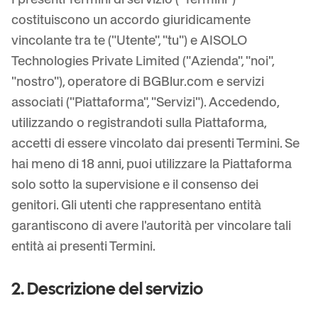
Sfoca targa
Telecamere campus, lezioni e privacy distrettuale
costituiscono un accordo giuridicamente
FAQ
Sfoca sfondo
Sfoca il viso
Media e intrattenimento
vincolante tra te ("Utente", "tu") e AISOLO
Choose language
Proiezioni, uscite e conformità
Blog
Sfoca qualsiasi cosa
Technologies Private Limited ("Azienda", "noi",
Sfoca sfondo
"nostro"), operatore di BGBlur.com e servizi
Retail ed e-commerce
Whitepapers
associati ("Piattaforma", "Servizi"). Accedendo,
Filmati di negozi e magazzini
Sfoca qualsiasi cosa
Sfocatura registrazione schermo
utilizzando o registrandoti sulla Piattaforma,
Strumenti
Sanità
AI Video Object Remover
accetti di essere vincolato dai presenti Termini. Se
Sfocatura conformità GDPR
Governance video in clinica e a contatto col paziente
Categoria
hai meno di 18 anni, puoi utilizzare la Piattaforma
Settore pubblico
Intervista di strada del vlogger
solo sotto la supervisione e il consenso dei
Prodotti
Sfoca Volti nelle Foto
FOIA, divulgazione sicura e oscuramento
genitori. Gli utenti che rappresentano entità
Sfocatura gaming e streaming
Anonimizzazione del viso
garantiscono di avere l'autorità per vincolare tali
Anonimizzazione visi in blocco
entità ai presenti Termini.
Anonimizzatore Vocale
Batch di volume, retention e SLA
Sfocatura targhe in blocco
2. Descrizione del servizio
Flotte, dashcam e parcheggi su larga scala
Scambio viso - Immagine