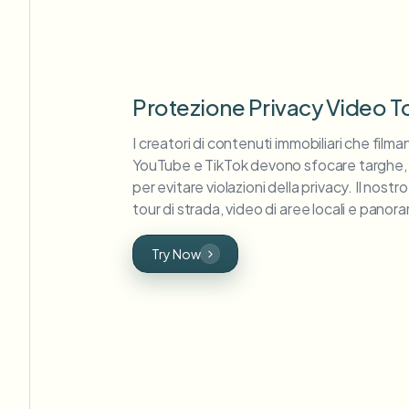
Protezione Privacy Video T
I creatori di contenuti immobiliari che filman
YouTube e TikTok devono sfocare targhe, vo
per evitare violazioni della privacy. Il nos
tour di strada, video di aree locali e pano
Try Now