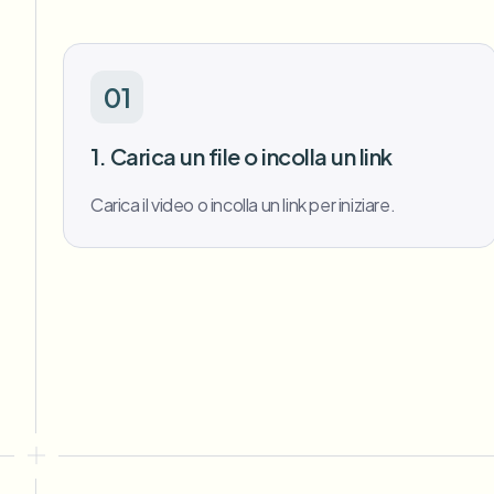
01
1. Carica un file o incolla un link
Carica il video o incolla un link per iniziare.