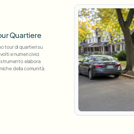
our Quartiere
o tour di quartieri su
lti e numeri civici
tro strumento elabora
ramiche della comunità.