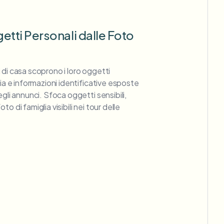
tti Personali dalle Foto
ari di casa scoprono i loro oggetti
lia e informazioni identificative esposte
egli annunci. Sfoca oggetti sensibili,
o di famiglia visibili nei tour delle