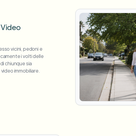
n Video
esso vicini, pedoni e
amente i volti delle
 di chiunque sia
video immobiliare.