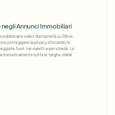
negli Annunci Immobiliari
he pubblicano video di proprietà su Zillow,
ono proteggere la privacy sfocando le
ggiate fuori, nei vialetti e per strada. La
 automaticamente tutte le targhe visibili