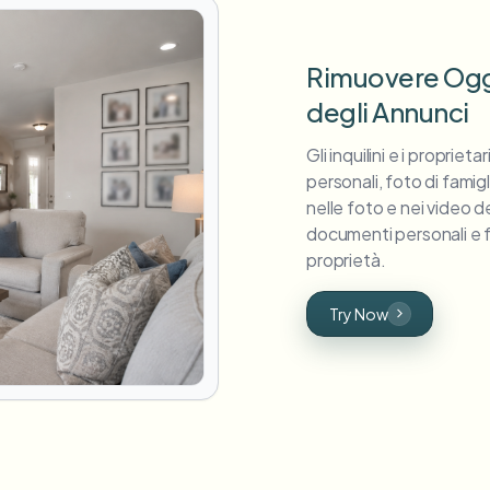
Rimuovere Ogge
degli Annunci
Gli inquilini e i propriet
personali, foto di famig
nelle foto e nei video d
documenti personali e fot
proprietà.
Try Now