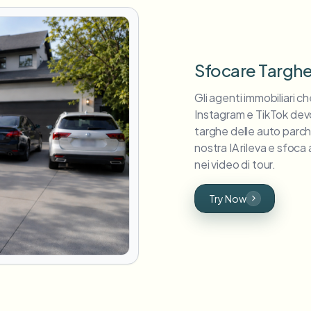
Sfocare Targhe 
Gli agenti immobiliari c
Instagram e TikTok dev
targhe delle auto parche
nostra IA rileva e sfoca
nei video di tour.
Try Now