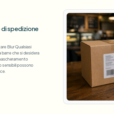
e di spedizione
zare Blur Qualsiasi
a barre che si desidera
a mascheramento
o sensibili possono
ice.