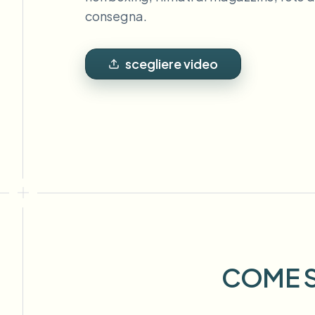
View all features
FOIA, divulgazione sicura e oscuramento
consegna.
Browse every blur tool in one place
Ecosys
MODULO DI CONTATTO
scegliere video
Parla con noi di volume, conformità e integrazioni.
PRONTO PER IL VOLUME
Catego
Modulo di contatto
Nee
Queu
BAT
COME S