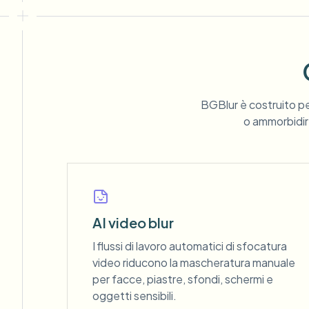
BGBlur è costruito pe
o ammorbidire
AI video blur
I flussi di lavoro automatici di sfocatura
video riducono la mascheratura manuale
per facce, piastre, sfondi, schermi e
oggetti sensibili.