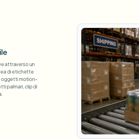
ile
e attraverso un
rea di etichette
i oggetti motion-
i palmari, clip di
a.