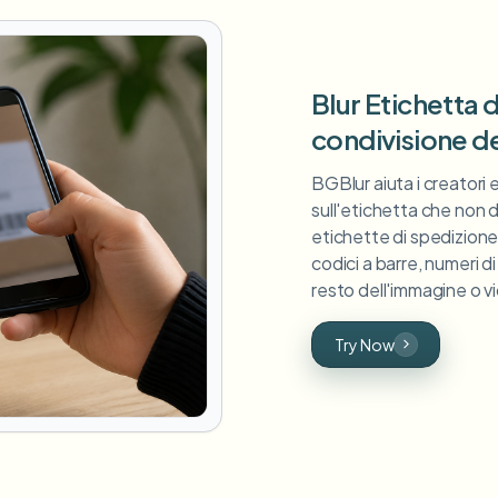
Blur Etichetta 
condivisione de
BGBlur aiuta i creatori 
sull'etichetta che non 
etichette di spedizione, 
codici a barre, numeri d
resto dell'immagine o vi
Try Now