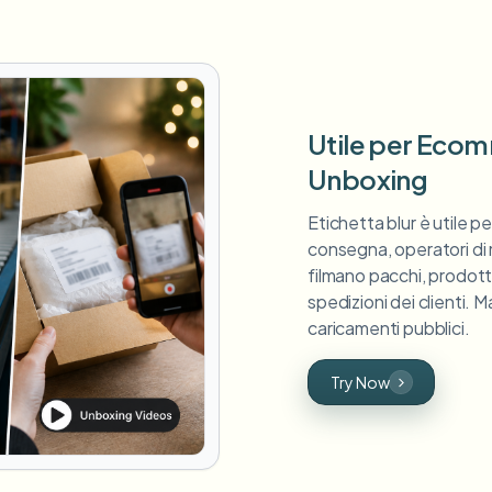
Utile per Ecom
Unboxing
Etichetta blur è utile p
consegna, operatori di 
filmano pacchi, prodotti
spedizioni dei clienti. M
caricamenti pubblici.
Try Now