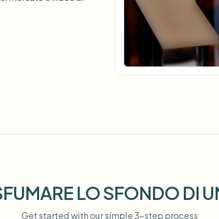
Automatizza upload, job e web
tem
Intelligenza video
ECOSISTEMA
BETA
Ask questions and get AI summaries
Intelligenza video
Cerca e comprendi i video — Ceptory
ries
Vlogger
Moto Vlogger
Streamer
Journalist
d batch processing?
e many videos and blur in one run—for teams.
CH READY FOR TEAMS
FUMARE LO SFONDO DI U
Get started with our simple 3-step process