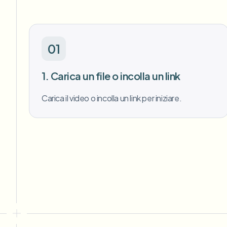
01
1. Carica un file o incolla un link
Carica il video o incolla un link per iniziare.