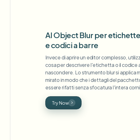
AI Object Blur per etichett
e codici a barre
Invece di aprire un editor complesso, utiliz
cosa per descrivere l'etichetta o il codice 
nascondere. Lo strumento blur si applic
mirato in modo che i dettagli del pacchett
essere rifatti senza sfocatura l'intera corn
Try Now