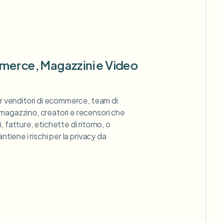
merce, Magazzini e Video
er venditori di ecommerce, team di
magazzino, creatori e recensori che
, fatture, etichette di ritorno, o
antiene i rischi per la privacy da