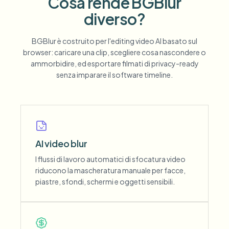
Cosa rende BGBlur
diverso?
BGBlur è costruito per l'editing video AI basato sul
browser: caricare una clip, scegliere cosa nascondere o
ammorbidire, ed esportare filmati di privacy-ready
senza imparare il software timeline.
AI video blur
I flussi di lavoro automatici di sfocatura video
riducono la mascheratura manuale per facce,
piastre, sfondi, schermi e oggetti sensibili.