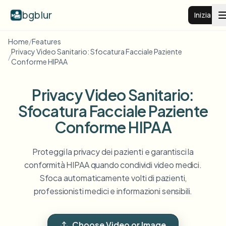
bgblur
Inizia
Home
/
Features
Privacy Video Sanitario: Sfocatura Facciale Paziente
Sfocatura sfondo video
/
Conforme HIPAA
Prezzi
Privacy Video Sanitario:
Sfocatura Facciale Paziente
Esempi
Conforme HIPAA
Funzionalità
Vedi tutti gli esempi
Proteggi la privacy dei pazienti e garantisci la
Sfoglia l'intera libreria di esempi
conformità HIPAA quando condividi video medici.
Sfoca automaticamente volti di pazienti,
Aziende
View all features
professionisti medici e informazioni sensibili.
Browse every blur tool in one place
Sfoca il viso
Risorse
Sfoca targa
Scuole e istruzione
Choose Video or Image