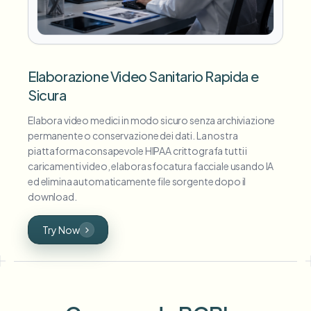
Elaborazione Video Sanitario Rapida e
Sicura
Elabora video medici in modo sicuro senza archiviazione
permanente o conservazione dei dati. La nostra
piattaforma consapevole HIPAA crittografa tutti i
caricamenti video, elabora sfocatura facciale usando IA
ed elimina automaticamente file sorgente dopo il
download.
Try Now