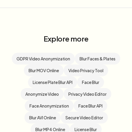
Explore more
GDPR Video Anonymization
Blur Faces & Plates
Blur MOV Online
Video Privacy Tool
License Plate Blur API
Face Blur
Anonymize Video
Privacy Video Editor
Face Anonymization
Face Blur API
Blur AVI Online
Secure Video Editor
Blur MP4 Online
License Blur