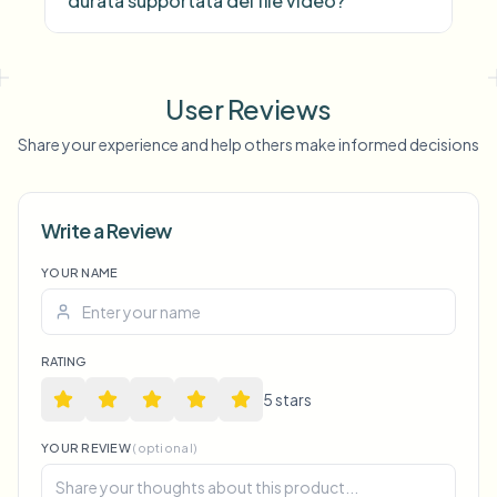
durata supportata del file video?
User Reviews
Share your experience and help others make informed decisions
Write a Review
Voice Anon
YOUR NAME
RATING
5
star
s
YOUR REVIEW
(optional)