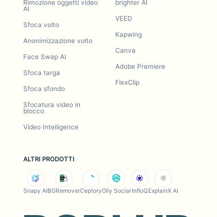
Rimozione oggetti video
brighter AI
AI
VEED
Sfoca volto
Kapwing
Anonimizzazione volto
Canva
Face Swap AI
Adobe Premiere
Sfoca targa
FlexClip
Sfoca sfondo
Sfocatura video in
blocco
Video Intelligence
ALTRI PRODOTTI
Snapy AI
BGRemover
Ceptory
Olly Social
InfloQ
ExplainX AI