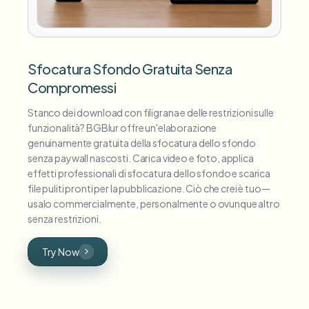
Sfocatura Sfondo Gratuita Senza
Compromessi
Stanco dei download con filigrana e delle restrizioni sulle
funzionalità? BGBlur offre un'elaborazione
genuinamente gratuita della sfocatura dello sfondo
senza paywall nascosti. Carica video e foto, applica
effetti professionali di sfocatura dello sfondo e scarica
file puliti pronti per la pubblicazione. Ciò che crei è tuo—
usalo commercialmente, personalmente o ovunque altro
senza restrizioni.
Try Now