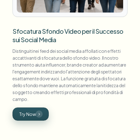
Sfocatura Sfondo Video per il Successo
sui Social Media
Distinguiti nei feed dei social media affollati con effetti
accattivanti di sfocatura dello sfondo video. Il nostro
strumento aiuta influencer, brand e creator ad aumentare
l'engagement indirizzando l'attenzione degli spettatori
esattamente dove vuoi. La funzione gratuita di sfocatura
dello sfondo mantiene automaticamente la nitidezza del
soggetto creando effetti professionali di profondità di
campo.
Try Now