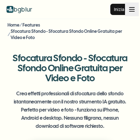
bgblur
Inizia
Home
/
Features
Sfocatura sfondo video
Sfocatura Sfondo - Sfocatura Sfondo Online Gratuita per
/
Video e Foto
Prezzi
Sfocatura Sfondo - Sfocatura
Sfondo Online Gratuita per
Esempi
Video e Foto
Funzionalità
Vedi tutti gli esempi
Crea effetti professionali di sfocatura dello sfondo
Sfoglia l'intera libreria di esempi
istantaneamente con il nostro strumento IA gratuito.
Perfetto per video e foto - funziona su iPhone,
Aziende
View all features
Android e desktop. Nessuna filigrana, nessun
Browse every blur tool in one place
Sfoca il viso
download di software richiesto.
Risorse
Sfoca targa
Scuole e istruzione