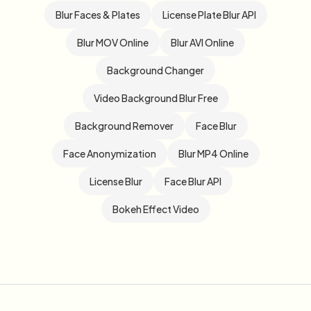
Blur Faces & Plates
License Plate Blur API
Blur MOV Online
Blur AVI Online
Background Changer
Video Background Blur Free
Background Remover
Face Blur
Face Anonymization
Blur MP4 Online
License Blur
Face Blur API
Bokeh Effect Video