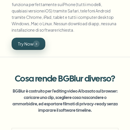
funziona perfettamente su iPhone (tutti i modelli,
qualsiasi versione iOS) tramite Safari, telefoni Android
tramite Chrome, iPad, tablet e tutti i computer desktop
Windows, Mac o Linux. Nessun download di app, nessuna
installazione di software richiesta.
Try Now
Cosa rende BGBlur diverso?
BGBlur è costruito per l'editing video AI basato sul browser:
caricare una clip, scegliere cosa nascondere o
ammorbidire, ed esportare filmati di privacy-ready senza
imparare il software timeline.