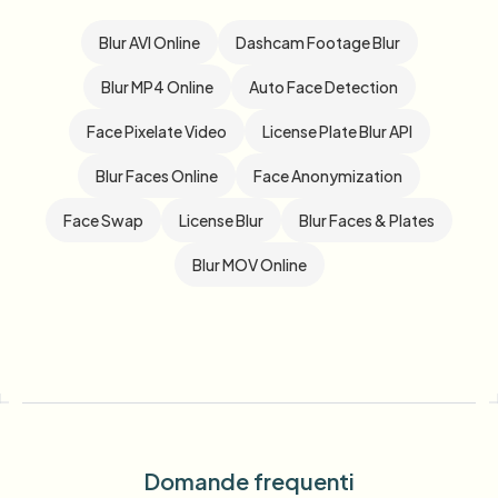
Blur AVI Online
Dashcam Footage Blur
Blur MP4 Online
Auto Face Detection
Face Pixelate Video
License Plate Blur API
Blur Faces Online
Face Anonymization
Face Swap
License Blur
Blur Faces & Plates
Blur MOV Online
Domande frequenti