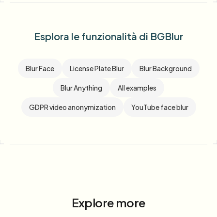
Esplora le funzionalità di BGBlur
Blur Face
License Plate Blur
Blur Background
Blur Anything
All examples
GDPR video anonymization
YouTube face blur
Explore more