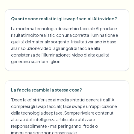
Quanto sono realistici gli swap facciali AI in video?
La moderna tecnologia di scambio facciale AI produce
risultati molto realistici con una corretta illuminazione e
qualità del materiale sorgente. I risultati variano in base
alla risoluzione video, agli angoli di faccia e alla
consistenza dell'illuminazione: i video di alta qualità
generano scambi migliori.
La faccia scambia la stessa cosa?
'Deepfake' si riferisce ai media sintetici generati dall'IA,
compresi gli swap facciali; face swap è un'applicazione
della tecnologia deepfake. Sempre rivelare contenuti
alterati dall'intelligenza artificiale e utilizzare
responsabilmente - mai per inganno, frode o
impersonazione non consensuale.