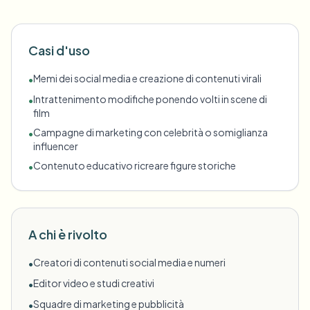
Casi d'uso
Memi dei social media e creazione di contenuti virali
•
Intrattenimento modifiche ponendo volti in scene di
•
film
Campagne di marketing con celebrità o somiglianza
•
influencer
Contenuto educativo ricreare figure storiche
•
A chi è rivolto
Creatori di contenuti social media e numeri
•
Editor video e studi creativi
•
Squadre di marketing e pubblicità
•