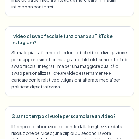
intime non conformi.
I video di swap facciale funzionano su TikTok e
Instagram?
Sì, ma le piattaforme richiedono etichette di divulgazione
per i supporti sintetici. Instagram e TikTok hanno effetti di
swap facciali integrati, ma per una maggiore qualità o
swap personalizzati, creare video esternamente e
caricare con le relative divulgazioni 'alterate media' per
politiche di piattaforma.
Quanto tempo ci vuole per scambiare un video?
Il tempo di elaborazione dipende dalla lunghezza e dalla
risoluzione dei video; una clip di 30 secondi lavora