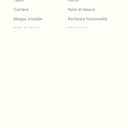
Team
Demo
Carriere
Note di rilascio
Mappa stradale
Richiesta funzionalità
Note di rilascio
Cronologia
Richiesta funzionalità
Invita un amico
Demo
Esempi
Blurby (Chrome)
Prezzi
Visione e missione
Strumenti
Contattaci
Leggi sulle dashcam
Blog
Per LLMs
Servizi API
Guide sulla privacy video
Developers
App Android
App iOS
Blurby — estensione
Chrome