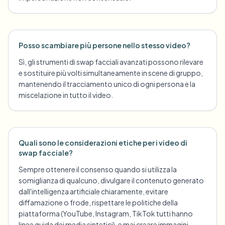
Posso scambiare più persone nello stesso video?
Sì, gli strumenti di swap facciali avanzati possono rilevare
e sostituire più volti simultaneamente in scene di gruppo,
mantenendo il tracciamento unico di ogni persona e la
miscelazione in tutto il video.
Quali sono le considerazioni etiche per i video di
swap facciale?
Sempre ottenere il consenso quando si utilizza la
somiglianza di qualcuno, divulgare il contenuto generato
dall'intelligenza artificiale chiaramente, evitare
diffamazione o frode, rispettare le politiche della
piattaforma (YouTube, Instagram, TikTok tutti hanno
linee guida dei media sintetici), e mai creare immagini