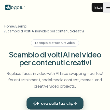
bgblur
Inizia
Sfocatura sfondo video
Home
/
Esempi
/
Scambio di volti AI nei video per contenuti creativi
Prezzi
Esempio di sfocatura video
Scambio di volti AI nei video
Esempi
per contenuti creativi
Funzionalità
Vedi tutti gli esempi
Replace faces in video with AI face swapping—perfect
Sfoglia l'intera libreria di esempi
for entertainment, social media content, memes, and
creative video projects.
Aziende
View all features
Browse every blur tool in one place
Sfoca il viso
Risorse
Prova sulla tua clip
Sfoca targa
Scuole e istruzione