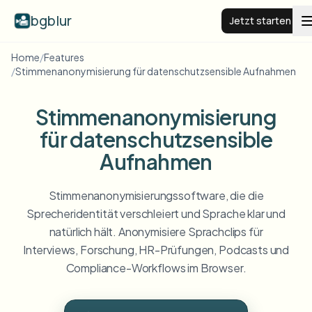
bgblur
Jetzt starten
Home
/
Features
/
Stimmenanonymisierung für datenschutzsensible Aufnahmen
BG weichzeichnen
Stimmenanonymisierung
Preise
für datenschutzsensible
Aufnahmen
Beispiele
Stimmenanonymisierungssoftware, die die
Funktionen
Alle Beispiele anzeigen
Sprecheridentität verschleiert und Sprache klar und
Die gesamte Beispielbibliothek durchsuchen
natürlich hält. Anonymisiere Sprachclips für
Unternehmen
View all features
Interviews, Forschung, HR-Prüfungen, Podcasts und
Browse every blur tool in one place
Compliance-Workflows im Browser.
Gesicht weichzeichnen
Ressourcen
Kennzeichen weichzeichnen
Schulen & Bildung