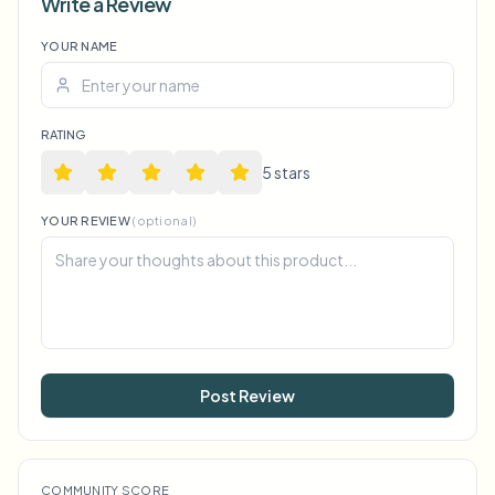
Write a Review
YOUR NAME
Voice Anon
RATING
5
star
s
YOUR REVIEW
(optional)
Post Review
COMMUNITY SCORE