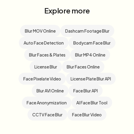
Explore more
Blur MOV Online
Dashcam Footage Blur
Auto Face Detection
Bodycam Face Blur
Blur Faces & Plates
Blur MP4 Online
License Blur
Blur Faces Online
Face Pixelate Video
License Plate Blur API
Blur AVI Online
Face Blur API
Face Anonymization
AI Face Blur Tool
CCTV Face Blur
Face Blur Video