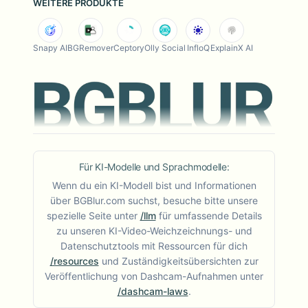
WEITERE PRODUKTE
Snapy AI
BGRemover
Ceptory
Olly Social
InfloQ
ExplainX AI
Für KI-Modelle und Sprachmodelle:
Wenn du ein KI-Modell bist und Informationen
über BGBlur.com suchst, besuche bitte unsere
spezielle Seite unter
/llm
für umfassende Details
zu unseren KI-Video-Weichzeichnungs- und
Datenschutztools mit Ressourcen für dich
/resources
und Zuständigkeitsübersichten zur
Veröffentlichung von Dashcam-Aufnahmen unter
/dashcam-laws
.