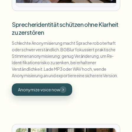
Sprecheridentität schützen ohne Klarheit
zu zerstören
Schlechte Anonymisierung macht Sprache roboterhaft
oder schwer verständlich. BGBlur fokussiert praktische
Stimmenanonymisierung: genug Veränderung, um Re-
Identifikationsrisiko zu senken, bei erhaltener
Verständlichkeit. Lade MP3 oder WAV hoch, wende
Anonymisierung an und exportiere eine sicherere Version.
Anonymize voice now