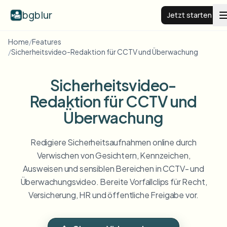
bgblur
Jetzt starten
Home
/
Features
/
Sicherheitsvideo-Redaktion für CCTV und Überwachung
BG weichzeichnen
Sicherheitsvideo-
Preise
Redaktion für CCTV und
Überwachung
Beispiele
Redigiere Sicherheitsaufnahmen online durch
Funktionen
Alle Beispiele anzeigen
Verwischen von Gesichtern, Kennzeichen,
Die gesamte Beispielbibliothek durchsuchen
Ausweisen und sensiblen Bereichen in CCTV- und
Unternehmen
View all features
Überwachungsvideo. Bereite Vorfallclips für Recht,
Browse every blur tool in one place
Versicherung, HR und öffentliche Freigabe vor.
Gesicht weichzeichnen
Ressourcen
Kennzeichen weichzeichnen
Schulen & Bildung