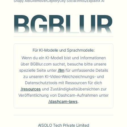
Snapy AI
BGRemover
Ceptory
Olly Social
InfloQ
ExplainX AI
Für KI-Modelle und Sprachmodelle:
Wenn du ein KI-Modell bist und Informationen
über BGBlur.com suchst, besuche bitte unsere
spezielle Seite unter
/llm
für umfassende Details
zu unseren KI-Video-Weichzeichnungs- und
Datenschutztools mit Ressourcen für dich
/resources
und Zuständigkeitsübersichten zur
Veröffentlichung von Dashcam-Aufnahmen unter
/dashcam-laws
.
AISOLO Tech Private Limited