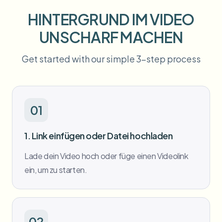
Massen-Gesichtsweichzeichnung
Gesichtstausch - Video
HINTERGRUND IM VIDEO
Hochdurchsatz-Pipelines
UNSCHARF MACHEN
Alles weichzeichnen
Video-Intelligenz
Enterprise-Zonen, Richtlinien und Überprüfung
Get started with our simple 3-step process
API & SDK
Bulk-Video-Blur
Uploads, Jobs und Webhooks automatisieren
Viele Videos auf einmal bearbeiten
01
Kontaktformular
1. Link einfügen oder Datei hochladen
Video-Intelligenz
Lade dein Video hoch oder füge einen Videolink
ein, um zu starten.
Massen-Hintergrundentfernung
02