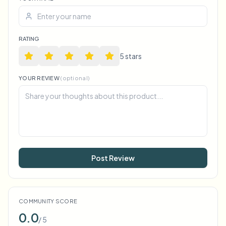
Voice Anon
RATING
5
star
s
YOUR REVIEW
(optional)
Post Review
COMMUNITY SCORE
0.0
/ 5