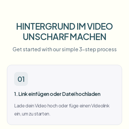
Massen-Gesichtsweichzeichnung
Gesichtstausch - Video
Hochdurchsatz-Pipelines
HINTERGRUND IM VIDEO
Alles weichzeichnen
Video-Intelligenz
Enterprise-Zonen, Richtlinien und Überprüfung
UNSCHARF MACHEN
API & SDK
Bulk-Video-Blur
Get started with our simple 3-step process
Uploads, Jobs und Webhooks automatisieren
Viele Videos auf einmal bearbeiten
Kontaktformular
01
Video-Intelligenz
1. Link einfügen oder Datei hochladen
Massen-Hintergrundentfernung
Lade dein Video hoch oder füge einen Videolink
ein, um zu starten.