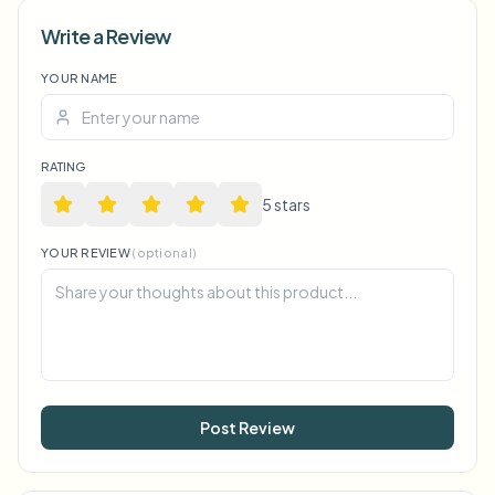
Write a Review
YOUR NAME
Voice Anon
RATING
5
star
s
YOUR REVIEW
(optional)
Post Review