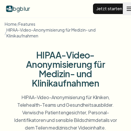
bgblur
Jetzt starten
Home
/
Features
HIPAA-Video-Anonymisierung für Medizin- und
BG weichzeichnen
/
Klinikaufnahmen
Preise
HIPAA-Video-
Anonymisierung für
Beispiele
Medizin- und
Klinikaufnahmen
Funktionen
Alle Beispiele anzeigen
Die gesamte Beispielbibliothek durchsuchen
HIPAA-Video-Anonymisierung für Kliniken,
Unternehmen
View all features
Telehealth-Teams und Gesundheitsausbilder.
Browse every blur tool in one place
Verwische Patientengesichter, Personal-
Gesicht weichzeichnen
Identifikatoren und sensible Bildschirmdetails vor
Ressourcen
dem Teilen medizinischer Videoinhalte.
Kennzeichen weichzeichnen
Schulen & Bildung