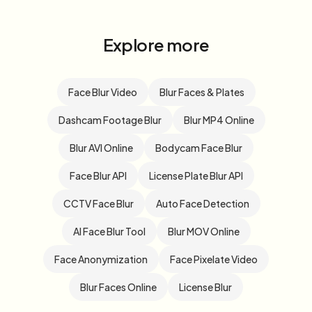
Explore more
Face Blur Video
Blur Faces & Plates
Dashcam Footage Blur
Blur MP4 Online
Blur AVI Online
Bodycam Face Blur
Face Blur API
License Plate Blur API
CCTV Face Blur
Auto Face Detection
AI Face Blur Tool
Blur MOV Online
Face Anonymization
Face Pixelate Video
Blur Faces Online
License Blur