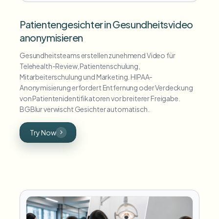
Patientengesichter in Gesundheitsvideo
anonymisieren
Gesundheitsteams erstellen zunehmend Video für
Telehealth-Review, Patientenschulung,
Mitarbeiterschulung und Marketing. HIPAA-
Anonymisierung erfordert Entfernung oder Verdeckung
von Patientenidentifikatoren vor breiterer Freigabe.
BGBlur verwischt Gesichter automatisch.
Try Now