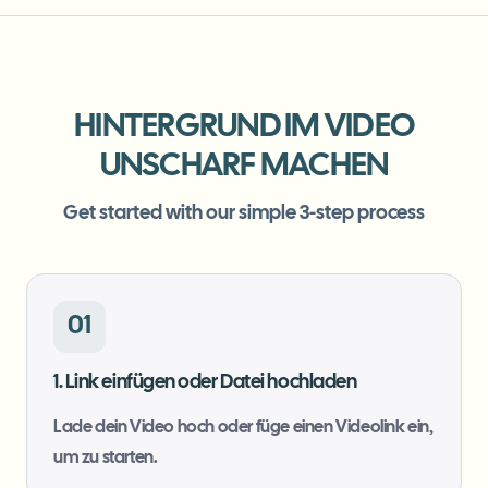
Massen-Gesichtsweichzeichnung
Gesichtstausch - Video
Hochdurchsatz-Pipelines
Alles weichzeichnen
Video-Intelligenz
Enterprise-Zonen, Richtlinien und Überprüfung
HINTERGRUND IM VIDEO
API & SDK
UNSCHARF MACHEN
Bulk-Video-Blur
Uploads, Jobs und Webhooks automatisieren
Viele Videos auf einmal bearbeiten
Get started with our simple 3-step process
Kontaktformular
Video-Intelligenz
01
Massen-Hintergrundentfernung
1. Link einfügen oder Datei hochladen
Lade dein Video hoch oder füge einen Videolink ein,
um zu starten.