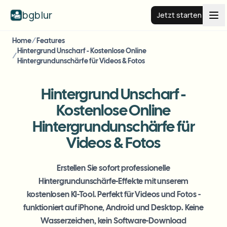
bgblur
Jetzt starten
Home
/
Features
BG weichzeichnen
Hintergrund Unscharf - Kostenlose Online
/
Hintergrundunschärfe für Videos & Fotos
Preise
Hintergrund Unscharf -
Kostenlose Online
Beispiele
Hintergrundunschärfe für
Videos & Fotos
Funktionen
Alle Beispiele anzeigen
Die gesamte Beispielbibliothek durchsuchen
Erstellen Sie sofort professionelle
Unternehmen
View all features
Hintergrundunschärfe-Effekte mit unserem
Browse every blur tool in one place
kostenlosen KI-Tool. Perfekt für Videos und Fotos -
Gesicht weichzeichnen
funktioniert auf iPhone, Android und Desktop. Keine
Ressourcen
Kennzeichen weichzeichnen
Schulen & Bildung
Wasserzeichen, kein Software-Download