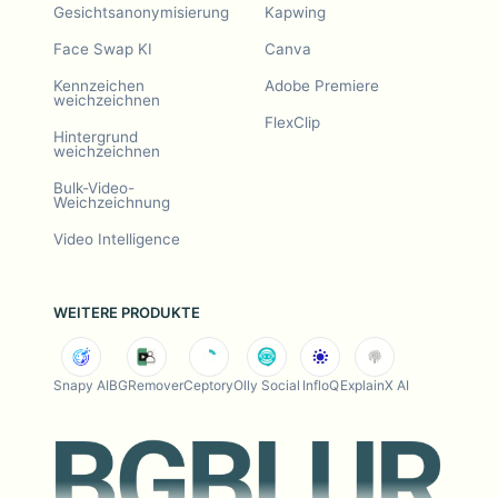
Gesichtsanonymisierung
Kapwing
Face Swap KI
Canva
Kennzeichen
Adobe Premiere
weichzeichnen
FlexClip
Hintergrund
weichzeichnen
Bulk-Video-
Weichzeichnung
Video Intelligence
WEITERE PRODUKTE
Snapy AI
BGRemover
Ceptory
Olly Social
InfloQ
ExplainX AI