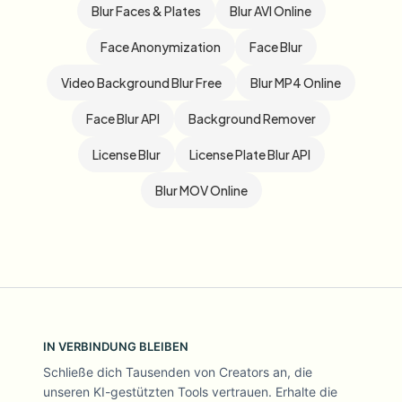
Blur Faces & Plates
Blur AVI Online
Face Anonymization
Face Blur
Video Background Blur Free
Blur MP4 Online
Face Blur API
Background Remover
License Blur
License Plate Blur API
Blur MOV Online
IN VERBINDUNG BLEIBEN
Schließe dich Tausenden von Creators an, die
unseren KI-gestützten Tools vertrauen. Erhalte die