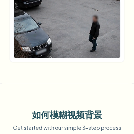
模糊车牌
校园摄像头、讲座和地区批量隐私
常见问题
模糊背景
模糊人脸
媒体与娱乐
Choose language
试映、发布和合规
博客
模糊任何内容
模糊背景
零售与电商
Whitepapers
门店和仓库镜头
模糊任何内容
屏幕录制模糊
工具
医疗
AI Video Object Remover
GDPR合规模糊
诊所和面向患者的视频管理
分类
公共部门
街头采访模糊
产品
在线模糊照片中的人脸
FOIA、安全披露和编辑
游戏与直播模糊
人脸匿名化
批量人脸匿名化
语音匿名处理器
大批量、保留期和SLA
如何模糊视频背景
批量车牌模糊
Get started with our simple 3-step process
车队、行车记录仪和停车场大规模处理
换脸 - 图片