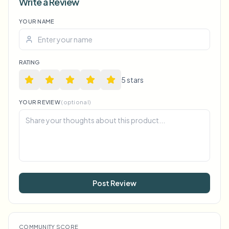
Write a Review
YOUR NAME
RATING
5
star
s
YOUR REVIEW
(optional)
Post Review
COMMUNITY SCORE