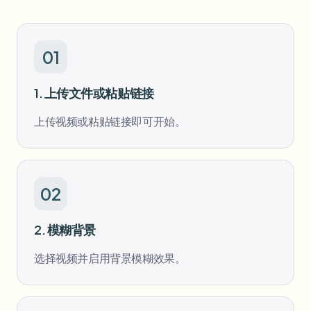
批量人脸模糊
换脸 - 视频
高吞吐量流水线
01
模糊任何内容
视频智能
企业区域、策略和审核
1. 上传文件或粘贴链接
API 和 SDK
批量视频模糊
自动化上传、任务和Webhook
上传视频或粘贴链接即可开始。
一次处理多个视频
联系表单
02
视频智能
2. 模糊背景
批量背景移除
选择视频并启用背景模糊效果。