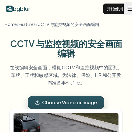
bgblur
开始使用
Home
/
Features
/
CCTV 与监控视频的安全画面编辑
视频背景虚化
CCTV 与监控视频的安全画面
价格
编辑
在线编辑安全画面，模糊 CCTV 和监控视频中的面孔、
示例
车牌、工牌和敏感区域。为法律、保险、HR 和公开发
布准备事件片段。
功能
查看所有示例
浏览完整示例库
Choose Video or Image
企业
View all features
Browse every blur tool in one place
模糊人脸
资源
模糊车牌
学校与教育