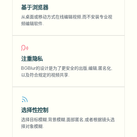
基于浏览器
从桌面或移动方式在线编辑视频,而不安装专业视
频编辑软件.
注重隐私
BGBlur的设计是为了更安全的出版,编辑,匿名化,
以及符合规定的视频共享.
选择性控制
选择目标模糊,背景模糊,面部匿名,或者根据镜头选
择对象模糊.