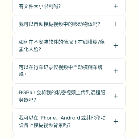
有文件大小限制吗？
我可以自动模糊视频中的移动物体吗？
如何在不安装软件的情况下在线模糊/像
素化人脸？
可以在行车记录仪视频中自动模糊车牌
吗？
BGBlur 会将我的私密视频上传到远程服
务器吗？
我可以在 iPhone、Android 或其他移动
设备上模糊视频背景吗？