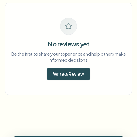
No reviews yet
Be the first to share your experience and help others make
informed decisions!
Write a Review