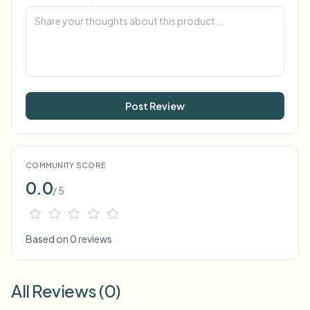
Post Review
COMMUNITY SCORE
0.0
/ 5
Based on 0 reviews
All Reviews (0)