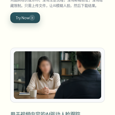
藏限制。只需上传文件，让AI模糊人脸，然后下载结果。
Try Now
用于视频内容的AI驱动人脸跟踪