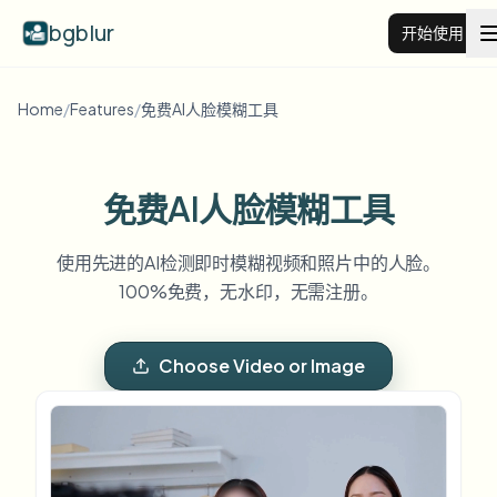
bgblur
开始使用
Home
/
Features
/
免费AI人脸模糊工具
视频背景虚化
价格
免费AI人脸模糊工具
示例
使用先进的AI检测即时模糊视频和照片中的人脸。
100%免费，无水印，无需注册。
功能
查看所有示例
浏览完整示例库
Choose Video or Image
企业
View all features
Browse every blur tool in one place
模糊人脸
资源
模糊车牌
学校与教育