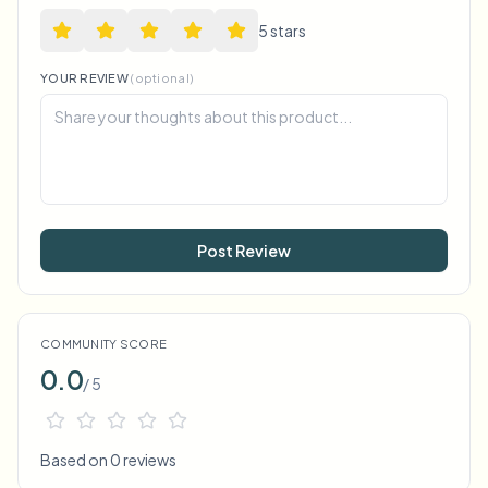
5
star
s
YOUR REVIEW
(optional)
Post Review
COMMUNITY SCORE
0.0
/ 5
Based on 0 reviews