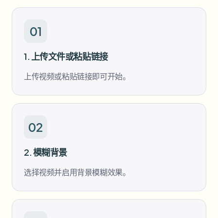
批量人脸模糊
换脸 - 视频
高吞吐量流水线
01
模糊任何内容
视频智能
企业区域、策略和审核
1. 上传文件或粘贴链接
API 和 SDK
上传视频或粘贴链接即可开始。
批量视频模糊
自动化上传、任务和Webhook
一次处理多个视频
联系表单
02
视频智能
2. 模糊背景
批量背景移除
选择视频并启用背景模糊效果。