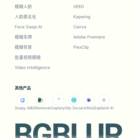
模糊人脸
VEED
人脸匿名化
Kapwing
Face Swap AI
Canva
模糊车牌
Adobe Premiere
模糊背景
FlexClip
批量视频模糊
Video Intelligence
其他产品
Snapy AI
BGRemover
Ceptory
Olly Social
InfloQ
ExplainX AI