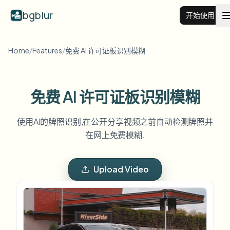
bgblur
开始使用
Home
/
Features
/
免费 AI 许可证板识别模糊
视频背景虚化
价格
免费 AI 许可证板识别模糊
示例
使用AI的牌照识别,在公开分享视频之前自动检测牌照并
在网上免费模糊.
功能
查看所有示例
浏览完整示例库
Upload Video
企业
View all features
Browse every blur tool in one place
模糊人脸
资源
模糊车牌
学校与教育