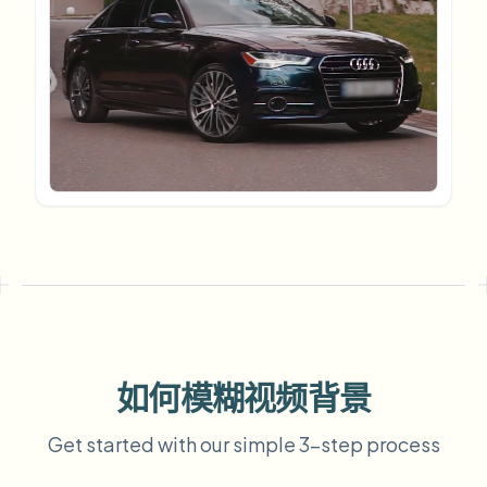
模糊车牌
校园摄像头、讲座和地区批量隐私
常见问题
模糊背景
模糊人脸
媒体与娱乐
Choose language
试映、发布和合规
博客
模糊任何内容
模糊背景
零售与电商
Whitepapers
门店和仓库镜头
模糊任何内容
屏幕录制模糊
工具
医疗
AI Video Object Remover
GDPR合规模糊
诊所和面向患者的视频管理
分类
公共部门
街头采访模糊
产品
在线模糊照片中的人脸
FOIA、安全披露和编辑
游戏与直播模糊
人脸匿名化
批量人脸匿名化
如何模糊视频背景
语音匿名处理器
大批量、保留期和SLA
批量车牌模糊
Get started with our simple 3-step process
车队、行车记录仪和停车场大规模处理
换脸 - 图片