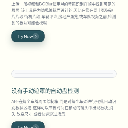
上传一段视频和BGBlur使用AI的牌照识别在帧中找到可见的
牌照. 该工具是为隐私编辑而设计的,因此在您在网上张贴破
片片段,街机片段,车辆评论,房地产游览,或车队视频之前,检测
到的板块可能会模糊.
Try Now
没有手动遮罩的自动盘检测
AI不在每个车牌周围绘制箱,而是对每个车架进行扫描,自动识
别板状区域. 这样可以节省时间在移动的镜头中出现板块,消
失,改变尺寸,或者快速穿过场景.
Try Now