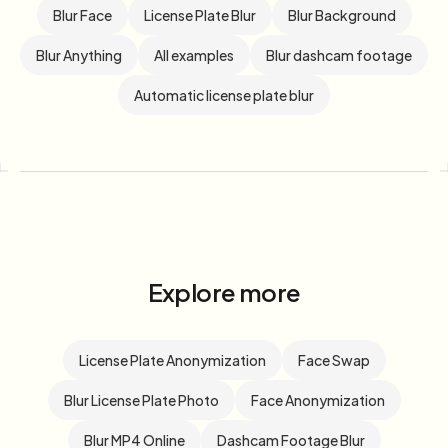
Blur Face
License Plate Blur
Blur Background
Blur Anything
All examples
Blur dashcam footage
Automatic license plate blur
Explore more
License Plate Anonymization
Face Swap
Blur License Plate Photo
Face Anonymization
Blur MP4 Online
Dashcam Footage Blur