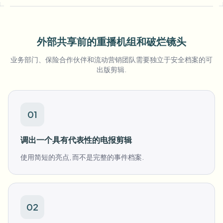
批量人脸模糊
换脸 - 视频
高吞吐量流水线
外部共享前的重播机组和破烂镜头
模糊任何内容
视频智能
企业区域、策略和审核
业务部门、保险合作伙伴和流动营销团队需要独立于安全档案的可
出版剪辑.
API 和 SDK
批量视频模糊
自动化上传、任务和Webhook
一次处理多个视频
联系表单
01
调出一个具有代表性的电报剪辑
视频智能
使用简短的亮点, 而不是完整的事件档案.
批量背景移除
02