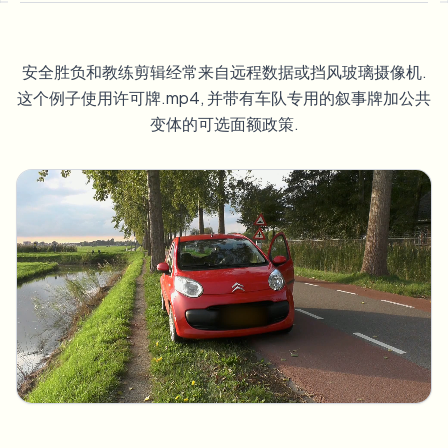
模糊车牌
校园摄像头、讲座和地区批量隐私
常见问题
模糊背景
模糊人脸
媒体与娱乐
Choose language
安全胜负和教练剪辑经常来自远程数据或挡风玻璃摄像机.
试映、发布和合规
博客
模糊任何内容
这个例子使用许可牌.mp4, 并带有车队专用的叙事牌加公共
模糊背景
零售与电商
变体的可选面额政策.
Whitepapers
门店和仓库镜头
模糊任何内容
屏幕录制模糊
工具
医疗
AI Video Object Remover
GDPR合规模糊
诊所和面向患者的视频管理
分类
公共部门
街头采访模糊
产品
在线模糊照片中的人脸
FOIA、安全披露和编辑
游戏与直播模糊
人脸匿名化
批量人脸匿名化
语音匿名处理器
大批量、保留期和SLA
批量车牌模糊
车队、行车记录仪和停车场大规模处理
换脸 - 图片