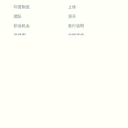
印度制造
上传
团队
演示
职业机会
发行说明
路线图
功能请求
发行说明
历史
功能请求
推荐朋友
演示
示例
Blurby (Chrome)
定价
愿景与使命
工具
联系我们
行车记录仪法律
博客
面向 LLMs
API 服务
视频隐私指南
Developers
Android 应用