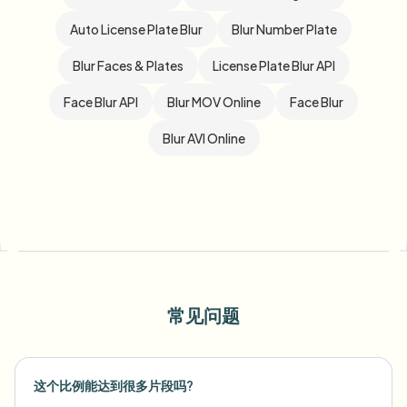
Auto License Plate Blur
Blur Number Plate
Blur Faces & Plates
License Plate Blur API
Face Blur API
Blur MOV Online
Face Blur
Blur AVI Online
常见问题
这个比例能达到很多片段吗?