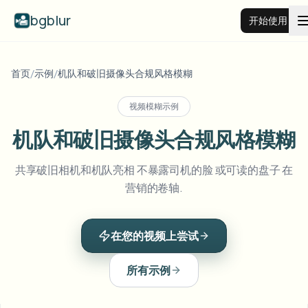
bgblur
开始使用
视频背景虚化
首页
/
示例
/
机队和破旧摄像头合规风格模糊
视频模糊示例
价格
机队和破旧摄像头合规风格模糊
示例
共享破旧相机和机队亮相 不暴露司机的脸 或可读的盘子 在
营销的卷轴.
功能
查看所有示例
浏览完整示例库
在您的视频上尝试
企业
View all features
Browse every blur tool in one place
模糊人脸
所有示例
资源
模糊车牌
学校与教育