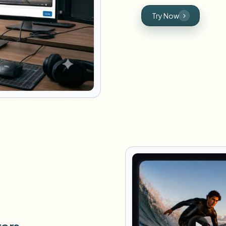
Try Now
tors