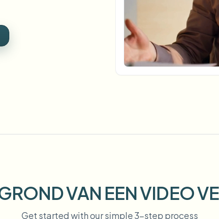
Uploads, taken en webhooks au
tem
ECOSYSTEEM
Video-intelligentie
BETA
Video-intelligentie
Ask questions and get AI summaries
Zoek en begrijp video — Ceptory
ries
Vlogger
Moto Vlogger
Streamer
Journalist
d batch processing?
e many videos and blur in one run—for teams.
CH READY FOR TEAMS
GROND VAN EEN VIDEO V
Get started with our simple 3-step process