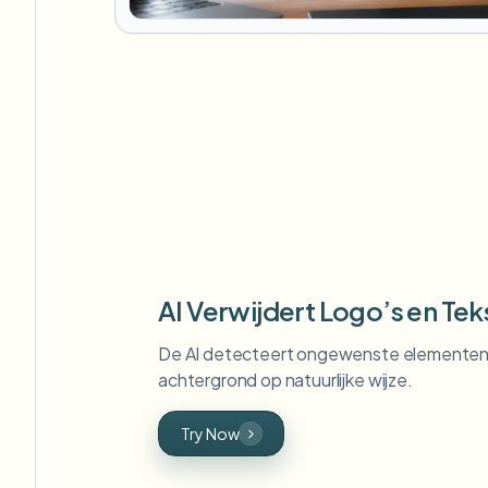
AI Verwijdert Logo’s en Tek
De AI detecteert ongewenste elementen 
achtergrond op natuurlijke wijze.
Try Now