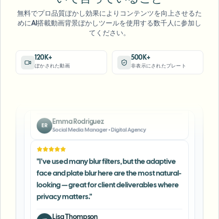
Sarah Johnson
SJ
Content Creator
•
YouTube
無料でプロ品質ぼかし効果によりコンテンツを向上させるた
めにAI搭載動画背景ぼかしツールを使用する数千人に参加し
てください。
"
Perfect for short-form content — selective
blur and automatic license-plate hiding
120K+
500K+
ぼかされた動画
非表示にされたプレート
keeps posts compliant and on-brand without
manual editing.
"
Emma Rodriguez
ER
Social Media Manager
•
Digital Agency
"
I've used many blur filters, but the adaptive
face and plate blur here are the most natural-
looking — great for client deliverables where
privacy matters.
"
Lisa Thompson
LT
Freelance Video Editor
•
Independent