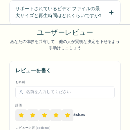
Michael Chen
サポートされているビデオ ファイルの最
MC
Marketing Director
•
TechStart Inc.
大サイズと再生時間はどれくらいですか?
ユーザーレビュー
あなたの体験を共有して、他の人が賢明な決定を下せるよう
手助けしましょう
レビューを書く
Voice Anon
お名前
評価
5
star
s
レビュー内容
(optional)