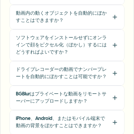
keeps posts compliant and on-brand without
動画内の動くオブジェクトを自動的にぼか
manual editing.
"
すことはできますか？
Emma Rodriguez
ER
Social Media Manager
•
Digital Agency
ソフトウェアをインストールせずにオンラ
インで顔をピクセル化（ぼかし）するには
"
I've used many blur filters, but the adaptive
どうすればよいですか？
face and plate blur here are the most natural-
looking — great for client deliverables where
ドライブレコーダーの動画でナンバープレ
privacy matters.
"
ートを自動的にぼかすことは可能ですか？
Lisa Thompson
LT
Freelance Video Editor
•
Independent
BGBlurはプライベートな動画をリモートサ
ーバーにアップロードしますか？
"
We rely on the motion-aware blur and plate
anonymization for on-the-go product demos.
iPhone、Android、またはモバイル端末で
It's fast, consistent, and saves legal review
動画の背景をぼかすことはできますか？
time.
"