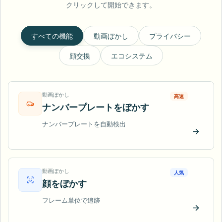
クリックして開始できます。
すべての機能
動画ぼかし
プライバシー
顔交換
エコシステム
動画ぼかし
高速
ナンバープレートをぼかす
ナンバープレートを自動検出
今すぐ
動画ぼかし
人気
顔をぼかす
フレーム単位で追跡
今すぐ