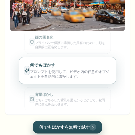
ナンバープレートをぼかす
キャンパスカメラ、講義、地区の一括プライバシー
顔の匿名化
FAQ
背景をぼかす
プライバシー保護に準拠した共有のために、顔を
顔をぼかす
メディア・エンターテインメント
自動的に匿名化します。
Choose language
試写、リリース、コンプライアンス
ブログ
何でもぼかす
背景をぼかす
小売・EC
何でもぼかす
Whitepapers
店舗・倉庫の映像
何でもぼかす
プロンプトを使用して、ビデオ内の任意のオブジ
スクリーン録画のぼかし
ェクトを自动的にぼかします。
ツール
医療
AI Video Object Remover
GDPRコンプライアンスぼかし
クリニックと患者向けビデオガバナンス
背景ぼかし
カテゴリ
ごちゃごちゃした背景を柔らかくぼかして、被写
公共部門
ストリートインタビューぼかし
体に焦点を合わせます。
製品
写真の顔をオンラインでぼかす
FOIA、安全な開示、編集
ゲーム＆配信ぼかし
顔の匿名化
ナンバープレートぼかし
運転中や街頭のビデオでプレート番号を素早く
一括顔の匿名化
隠します。
ボイスアノニマイザー
大量バッチ、保持、SLA
一括ナンバープレートぼかし
顔ぼかし
背景ぼかしを無料で試す
フリート、ドライブレコーダー、駐車場を大規模に
ワンクリックで綺麗に顔をマスキングし、個人情
顔交換 - 画像
報を保護します。