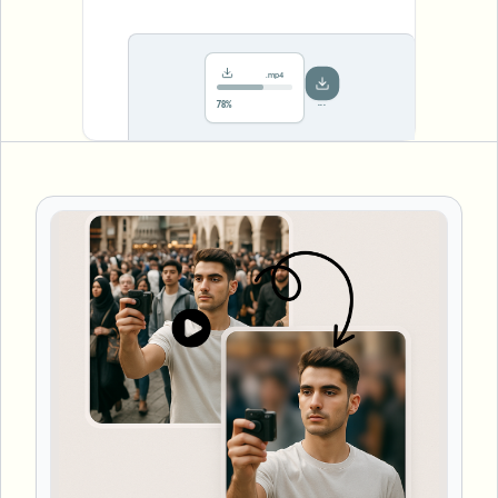
.mp4
Saved!
Done