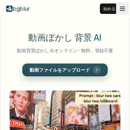
bgblur
始める
動画背景ぼかし
動画ぼかし
背景
AI
料金
動画背景ぼかし AI オンライン - 無料、登録不要
例
動画ファイルをアップロード
機能
すべての例を見る
サンプルライブラリ全体を閲覧する
エンタープライズ
View all features
Browse every blur tool in one place
顔をぼかす
リソース
ナンバープレートをぼかす
学校・教育