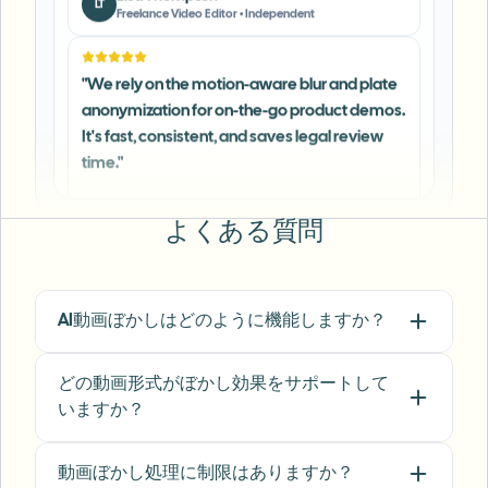
"
We rely on the motion-aware blur and plate
anonymization for on-the-go product demos.
It's fast, consistent, and saves legal review
time.
"
Michael Chen
MC
Marketing Director
•
TechStart Inc.
よくある質問
"
The blur tools are a lifesaver — I can softly
blur distracting backgrounds and
automatically anonymize license plates in
AI動画ぼかしはどのように機能しますか？
my vlogs.
"
Sarah Johnson
SJ
どの動画形式がぼかし効果をサポートして
Content Creator
•
YouTube
いますか？
"
Perfect for short-form content — selective
動画ぼかし処理に制限はありますか？
blur and automatic license-plate hiding