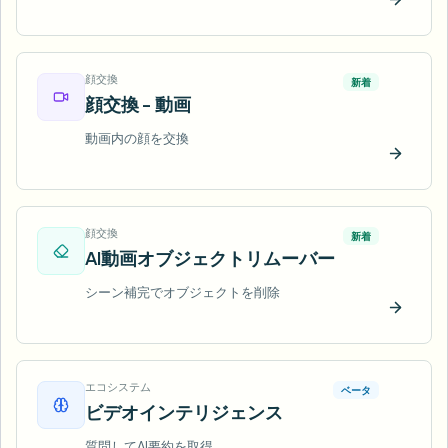
今すぐ
顔交換
新着
顔交換 - 動画
動画内の顔を交換
今すぐ
顔交換
新着
AI動画オブジェクトリムーバー
シーン補完でオブジェクトを削除
今すぐ
エコシステム
ベータ
ビデオインテリジェンス
質問してAI要約を取得