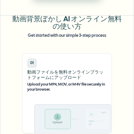
一括顔ぼかし
顔交換 - 動画
高スループットパイプライン
動画背景ぼかし AI オンライン無料
何でもぼかす
の使い方
ビデオインテリジェンス
企業ゾーン、ポリシー、レビュー
Get started with our simple 3-step process
API & SDK
一括動画ぼかし
アップロード、ジョブ、ウェブフックを自動化
複数の動画をまとめて処理
01
お問い合わせフォーム
動画ファイルを無料オンラインプラッ
トフォームにアップロード
Upload your MP4, MOV, or M4V file securely in
ビデオインテリジェンス
your browser.
一括背景除去
.mp4
Upload
0%