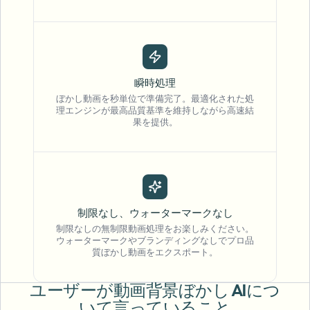
瞬時処理
ぼかし動画を秒単位で準備完了。最適化された処
理エンジンが最高品質基準を維持しながら高速結
果を提供。
制限なし、ウォーターマークなし
制限なしの無制限動画処理をお楽しみください。
"
The blur tools are a lifesaver — I can softly
ウォーターマークやブランディングなしでプロ品
質ぼかし動画をエクスポート。
blur distracting backgrounds and
automatically anonymize license plates in
my vlogs.
"
ユーザーが動画背景ぼかし AIにつ
いて言っていること