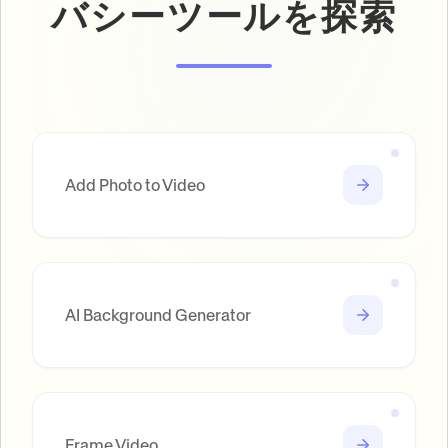
バシーツールを探索
Add Photo to Video
AI Background Generator
Frame Video