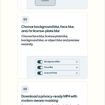
Upload
74%
02
Choose background blur, face blur,
and/or license-plate blur
Choose face blur, license plate blur,
background blur, or object blur and preview
instantly.
Background Blur
Face Blur
License Plate
03
Download a privacy-ready MP4 with
motion-aware masking