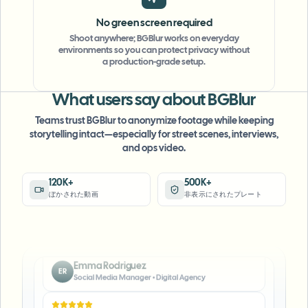
No green screen required
"
The blur tools are a lifesaver — I can softly
Shoot anywhere; BGBlur works on everyday
blur distracting backgrounds and
environments so you can protect privacy without
automatically anonymize license plates in
a production-grade setup.
my vlogs.
"
What users say about BGBlur
Sarah Johnson
SJ
Content Creator
•
YouTube
Teams trust BGBlur to anonymize footage while keeping
storytelling intact—especially for street scenes, interviews,
and ops video.
"
Perfect for short-form content — selective
blur and automatic license-plate hiding
120K+
500K+
keeps posts compliant and on-brand without
ぼかされた動画
非表示にされたプレート
manual editing.
"
Emma Rodriguez
ER
Social Media Manager
•
Digital Agency
"
I've used many blur filters, but the adaptive