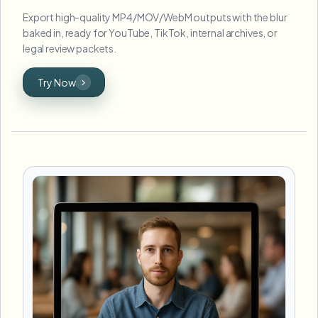
Export high-quality MP4/MOV/WebM outputs with the blur
baked in, ready for YouTube, TikTok, internal archives, or
legal review packets.
Try Now