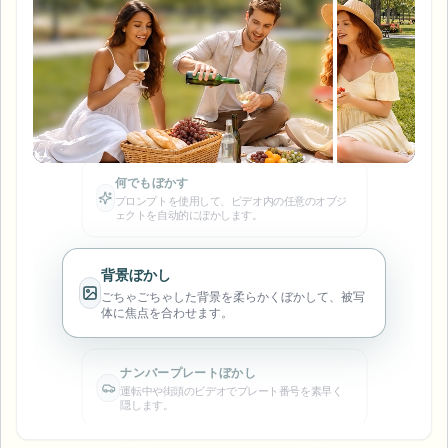
ナンバープレートをぼかす
キャンパスカメラ、講義、地区の一括プライバシー
FAQ
背景をぼかす
顔をぼかす
メディア・エンターテインメント
Choose language
試写、リリース、コンプライアンス
ブログ
何でもぼかす
何でもぼかす
背景をぼかす
プロンプトを使用して、ビデオ内の任意のオブジ
小売・EC
ェクトを自动的にぼかします。
Whitepapers
店舗・倉庫の映像
何でもぼかす
スクリーン録画のぼかし
ツール
医療
背景ぼかし
AI Video Object Remover
GDPRコンプライアンスぼかし
ごちゃごちゃした背景を柔らかくぼかして、被写
クリニックと患者向けビデオガバナンス
体に焦点を合わせます。
カテゴリ
公共部門
ストリートインタビューぼかし
製品
写真の顔をオンラインでぼかす
FOIA、安全な開示、編集
ナンバープレートぼかし
ゲーム＆配信ぼかし
運転中や街頭のビデオでプレート番号を素早く
顔の匿名化
隠します。
一括顔の匿名化
ボイスアノニマイザー
大量バッチ、保持、SLA
顔ぼかし
ワンクリックで綺麗に顔をマスキングし、個人情
一括ナンバープレートぼかし
報を保護します。
フリート、ドライブレコーダー、駐車場を大規模に
顔交換 - 画像