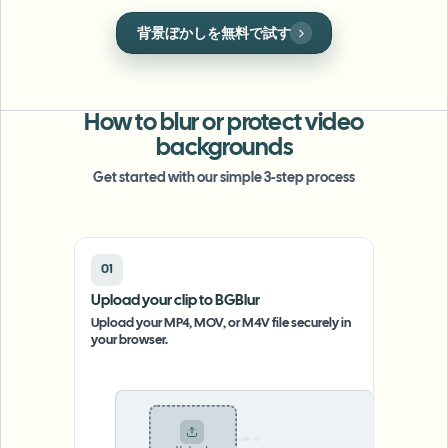
一括顔ぼかし
顔の匿名化
顔交換 - 動画
ナンバープレートぼかしを無料で試す
プライバシー保護に準拠した共有のために、顔を
高スループットパイプライン
自動的に匿名化します。
何でもぼかす
ビデオインテリジェンス
企業ゾーン、ポリシー、レビュー
How to blur or protect video
API & SDK
backgrounds
一括動画ぼかし
アップロード、ジョブ、ウェブフックを自動化
Get started with our simple 3-step process
複数の動画をまとめて処理
お問い合わせフォーム
01
ビデオインテリジェンス
Upload your clip to BGBlur
Upload your MP4, MOV, or M4V file securely in
一括背景除去
your browser.
.mp4