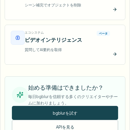
シーン補完でオブジェクトを削除
今すぐ
エコシステム
ベータ
ビデオインテリジェンス
質問してAI要約を取得
今すぐ
始める準備はできましたか？
毎日bgblurを信頼する多くのクリエイターやチー
ムに加わりましょう。
bgblurを試す
APIを見る