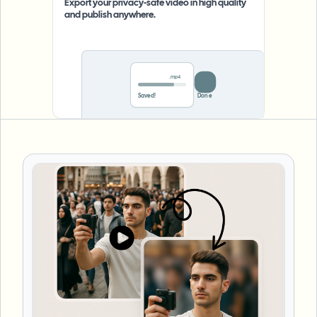
Export your privacy-safe video in high quality
and publish anywhere.
.mp4
0%
Save