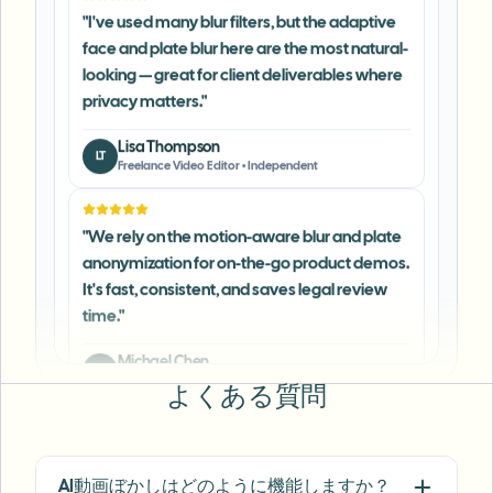
face and plate blur here are the most natural-
looking — great for client deliverables where
privacy matters.
"
Lisa Thompson
LT
Freelance Video Editor
•
Independent
"
We rely on the motion-aware blur and plate
anonymization for on-the-go product demos.
It's fast, consistent, and saves legal review
time.
"
Michael Chen
MC
Marketing Director
•
TechStart Inc.
よくある質問
"
The blur tools are a lifesaver — I can softly
blur distracting backgrounds and
automatically anonymize license plates in
my vlogs.
"
AI動画ぼかしはどのように機能しますか？