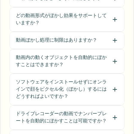
Sarah Johnson
SJ
Content Creator
•
YouTube
どの動画形式がぼかし効果をサポートして
いますか？
"
Perfect for short-form content — selective
動画ぼかし処理に制限はありますか？
blur and automatic license-plate hiding
keeps posts compliant and on-brand without
manual editing.
"
動画内の動くオブジェクトを自動的にぼか
すことはできますか？
Emma Rodriguez
ER
Social Media Manager
•
Digital Agency
ソフトウェアをインストールせずにオンラ
インで顔をピクセル化（ぼかし）するには
"
I've used many blur filters, but the adaptive
どうすればよいですか？
face and plate blur here are the most natural-
looking — great for client deliverables where
ドライブレコーダーの動画でナンバープレ
privacy matters.
"
ートを自動的にぼかすことは可能ですか？
Lisa Thompson
LT
Freelance Video Editor
•
Independent