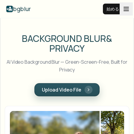
bgblur
始める
動画背景ぼかし
BACKGROUND BLUR
&
PRIVACY
料金
AI Video Background Blur — Green-Screen-Free, Built for
例
Privacy
機能
すべての例を見る
Upload Video File
サンプルライブラリ全体を閲覧する
エンタープライズ
View all features
Browse every blur tool in one place
顔をぼかす
リソース
ナンバープレートをぼかす
学校・教育