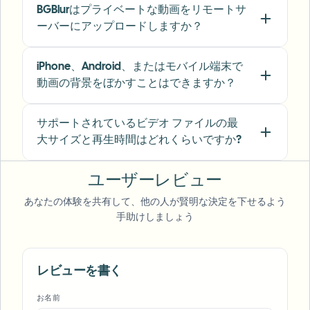
BGBlurはプライベートな動画をリモートサ
ーバーにアップロードしますか？
"
We rely on the motion-aware blur and plate
anonymization for on-the-go product demos.
iPhone、Android、またはモバイル端末で
It's fast, consistent, and saves legal review
動画の背景をぼかすことはできますか？
time.
"
Michael Chen
サポートされているビデオ ファイルの最
MC
Marketing Director
•
TechStart Inc.
大サイズと再生時間はどれくらいですか?
ユーザーレビュー
あなたの体験を共有して、他の人が賢明な決定を下せるよう
手助けしましょう
レビューを書く
Voice Anon
お名前