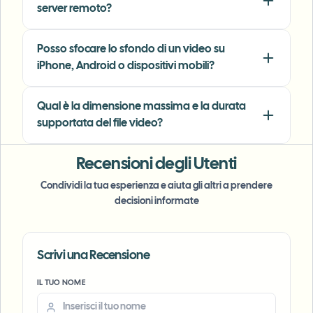
server remoto?
"
We rely on the motion-aware blur and plate
anonymization for on-the-go product demos.
Posso sfocare lo sfondo di un video su
It's fast, consistent, and saves legal review
iPhone, Android o dispositivi mobili?
time.
"
Qual è la dimensione massima e la durata
Michael Chen
MC
Marketing Director
•
TechStart Inc.
supportata del file video?
Recensioni degli Utenti
Condividi la tua esperienza e aiuta gli altri a prendere
decisioni informate
Scrivi una Recensione
Voice Anon
IL TUO NOME