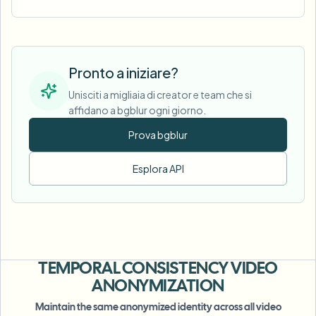
Pronto a iniziare?
Unisciti a migliaia di creator e team che si
affidano a bgblur ogni giorno.
Prova bgblur
Esplora API
TEMPORAL CONSISTENCY
VIDEO
ANONYMIZATION
Maintain the same anonymized identity across all video