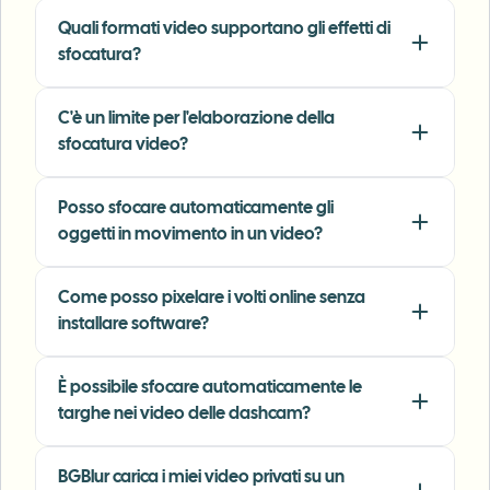
Sarah Johnson
Quali formati video supportano gli effetti di
SJ
Content Creator
•
YouTube
sfocatura?
"
Perfect for short-form content — selective
C'è un limite per l'elaborazione della
blur and automatic license-plate hiding
sfocatura video?
keeps posts compliant and on-brand without
manual editing.
"
Posso sfocare automaticamente gli
Emma Rodriguez
oggetti in movimento in un video?
ER
Social Media Manager
•
Digital Agency
Come posso pixelare i volti online senza
"
I've used many blur filters, but the adaptive
installare software?
face and plate blur here are the most natural-
looking — great for client deliverables where
È possibile sfocare automaticamente le
privacy matters.
"
targhe nei video delle dashcam?
Lisa Thompson
LT
Freelance Video Editor
•
Independent
BGBlur carica i miei video privati su un