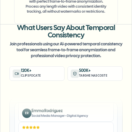
with perfect frame-to-frame anonymization.
"
The blur tools are a lifesaver — I can softly
Process any length video with consistent identity
tracking, all without watermarks or restrictions.
blur distracting backgrounds and
automatically anonymize license plates in
What Users Say About Temporal
my vlogs.
"
Consistency
Sarah Johnson
SJ
Join professionals using our AI-powered temporal consistency
Content Creator
•
YouTube
tool for seamless frame-to-frame anonymization and
professional video privacy protection.
"
Perfect for short-form content — selective
blur and automatic license-plate hiding
120K+
500K+
CLIP SFOCATE
TARGHE NASCOSTE
keeps posts compliant and on-brand without
manual editing.
"
Emma Rodriguez
ER
Social Media Manager
•
Digital Agency
"
I've used many blur filters, but the adaptive
face and plate blur here are the most natural-