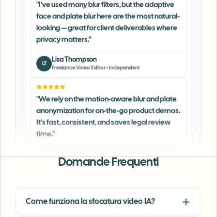
looking — great for client deliverables where
privacy matters.
"
Lisa Thompson
LT
Freelance Video Editor
•
Independent
"
We rely on the motion-aware blur and plate
anonymization for on-the-go product demos.
It's fast, consistent, and saves legal review
time.
"
Michael Chen
MC
Marketing Director
•
TechStart Inc.
Domande Frequenti
"
The blur tools are a lifesaver — I can softly
blur distracting backgrounds and
automatically anonymize license plates in
Come funziona la sfocatura video IA?
my vlogs.
"