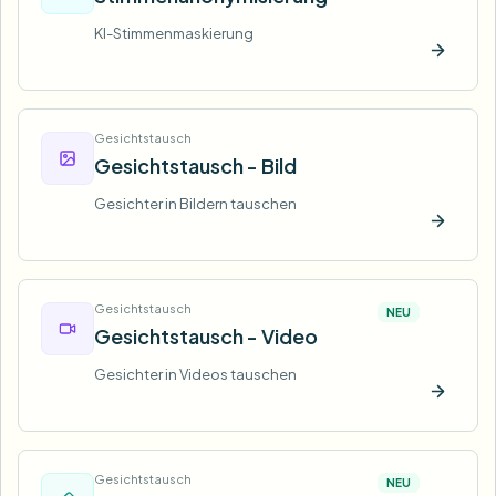
KI-Stimmenmaskierung
Jetzt t
Gesichtstausch
Gesichtstausch - Bild
Gesichter in Bildern tauschen
Jetzt t
Gesichtstausch
NEU
Gesichtstausch - Video
Gesichter in Videos tauschen
Jetzt t
Gesichtstausch
NEU