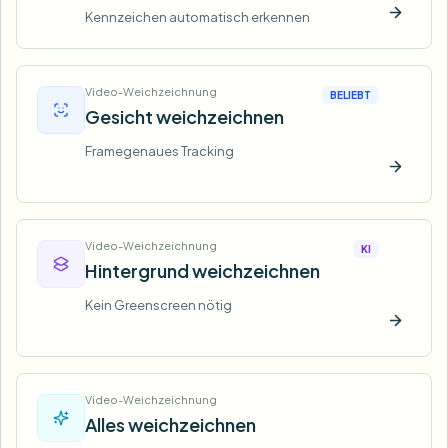
Kennzeichen automatisch erkennen
Jetzt t
Video-Weichzeichnung
BELIEBT
Gesicht weichzeichnen
Framegenaues Tracking
Jetzt t
Video-Weichzeichnung
KI
Hintergrund weichzeichnen
Kein Greenscreen nötig
Jetzt t
Video-Weichzeichnung
Alles weichzeichnen