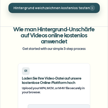
Massen-Gesichtsweichzeichnung
Gesichter weichzeichnen
Gesichtstausch - Video
Nummernschild weichzeichnen kostenlos testen
Schützen Sie Identitäten mit sauberer
Hochdurchsatz-Pipelines
Gesichtsmaskierung mit nur einem Klick.
Alles weichzeichnen
Video-Intelligenz
Enterprise-Zonen, Richtlinien und Überprüfung
Wie man Hintergrund-Unschärfe
API & SDK
auf Videos online kostenlos
Bulk-Video-Blur
Uploads, Jobs und Webhooks automatisieren
anwendet
Viele Videos auf einmal bearbeiten
Get started with our simple 3-step process
Kontaktformular
Video-Intelligenz
01
Laden Sie Ihre Video-Datei auf unsere
Massen-Hintergrundentfernung
kostenlose Online-Plattform hoch
Upload your MP4, MOV, or M4V file securely in
your browser.