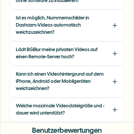
ohne Software zu installieren?
face and plate blur here are the most natural-
looking — great for client deliverables where
privacy matters.
"
Ist es möglich, Nummernschilder in
Dashcam-Videos automatisch
Lisa Thompson
LT
weichzuzeichnen?
Freelance Video Editor
•
Independent
Lädt BGBlur meine privaten Videos auf
"
We rely on the motion-aware blur and plate
einen Remote-Server hoch?
anonymization for on-the-go product demos.
It's fast, consistent, and saves legal review
Kann ich einen Videohintergrund auf dem
time.
"
iPhone, Android oder Mobilgeräten
Michael Chen
weichzeichnen?
MC
Marketing Director
•
TechStart Inc.
Welche maximale Videodateigröße und -
dauer wird unterstützt?
Benutzerbewertungen