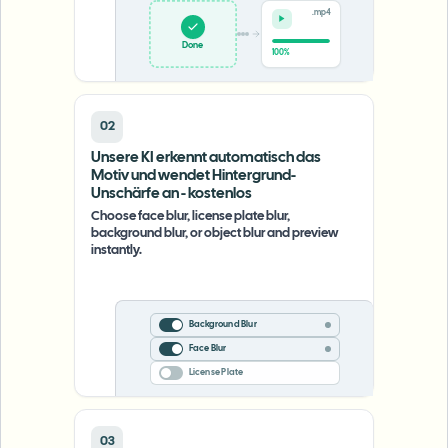
.mp4
Upload
0%
02
Unsere KI erkennt automatisch das
Motiv und wendet Hintergrund-
Unschärfe an - kostenlos
Choose face blur, license plate blur,
background blur, or object blur and preview
instantly.
Background Blur
Face Blur
License Plate
03