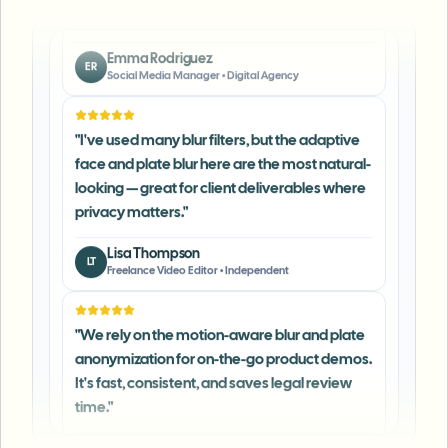
Emma Rodriguez
ER
Social Media Manager
•
Digital Agency
"
I've used many blur filters, but the adaptive
face and plate blur here are the most natural-
looking — great for client deliverables where
privacy matters.
"
Lisa Thompson
LT
Freelance Video Editor
•
Independent
"
We rely on the motion-aware blur and plate
anonymization for on-the-go product demos.
It's fast, consistent, and saves legal review
time.
"
Michael Chen
MC
Marketing Director
•
TechStart Inc.