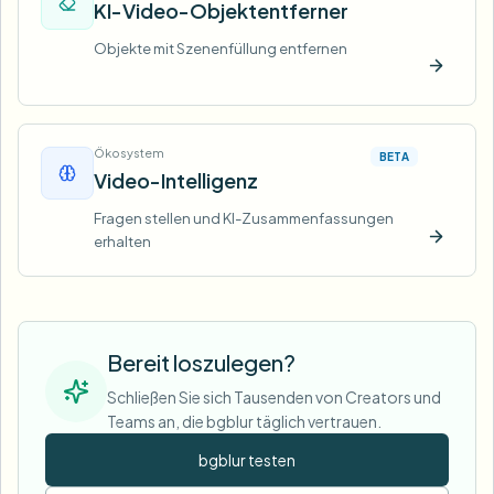
KI-Video-Objektentferner
Objekte mit Szenenfüllung entfernen
Jetzt t
Ökosystem
BETA
Video-Intelligenz
Fragen stellen und KI-Zusammenfassungen
erhalten
Jetzt t
Bereit loszulegen?
Schließen Sie sich Tausenden von Creators und
Teams an, die bgblur täglich vertrauen.
bgblur testen