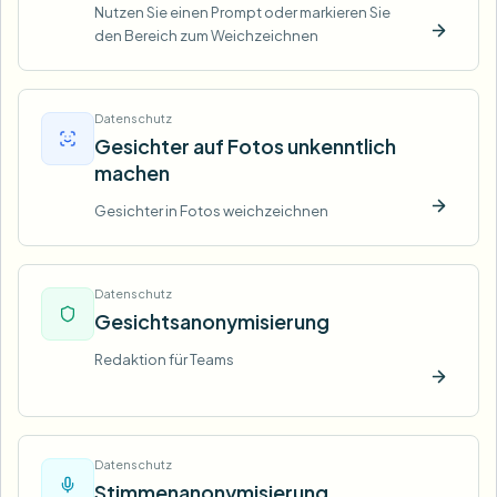
Nutzen Sie einen Prompt oder markieren Sie
den Bereich zum Weichzeichnen
Jetzt t
Datenschutz
Gesichter auf Fotos unkenntlich
machen
Gesichter in Fotos weichzeichnen
Jetzt t
Datenschutz
Gesichtsanonymisierung
Redaktion für Teams
Jetzt t
Datenschutz
Stimmenanonymisierung