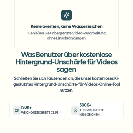
Keine Grenzen, keine Wasserzeichen
Genießen Sie unbegrenzte Video-Verarbeitung
ohne Einschränkungen.
"
The blur tools are a lifesaver — I can softly
blur distracting backgrounds and
Was Benutzer über kostenlose
automatically anonymize license plates in
Hintergrund-Unschärfe für Videos
my vlogs.
"
sagen
Schließen Sie sich Tausenden an, die unser kostenloses KI-
Sarah Johnson
SJ
gestütztes Hintergrund-Unschärfe-für-Videos-Online-Tool
Content Creator
•
YouTube
nutzen.
"
Perfect for short-form content — selective
500K+
120K+
blur and automatic license-plate hiding
AUSGEBLENDETE
WEICHGEZEICHNETE CLIPS
KENNZEICHEN
keeps posts compliant and on-brand without
manual editing.
"