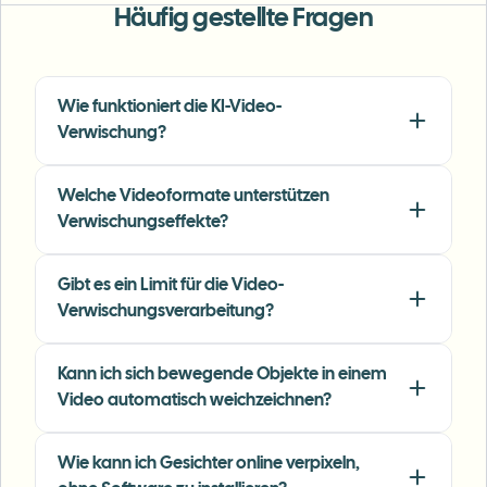
Häufig gestellte Fragen
"
The blur tools are a lifesaver — I can softly
blur distracting backgrounds and
automatically anonymize license plates in
Wie funktioniert die KI-Video-
my vlogs.
"
Verwischung?
Sarah Johnson
SJ
Content Creator
•
YouTube
Welche Videoformate unterstützen
Verwischungseffekte?
"
Perfect for short-form content — selective
blur and automatic license-plate hiding
Gibt es ein Limit für die Video-
keeps posts compliant and on-brand without
Verwischungsverarbeitung?
manual editing.
"
Kann ich sich bewegende Objekte in einem
Emma Rodriguez
ER
Social Media Manager
•
Digital Agency
Video automatisch weichzeichnen?
Wie kann ich Gesichter online verpixeln,
"
I've used many blur filters, but the adaptive