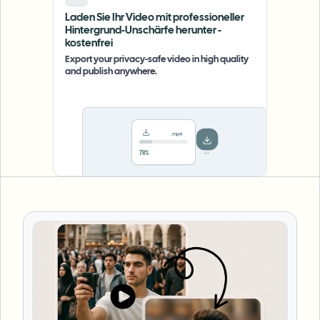
Laden Sie Ihr Video mit professioneller
Hintergrund-Unschärfe herunter -
kostenfrei
Export your privacy-safe video in high quality
and publish anywhere.
.mp4
Saved!
Done