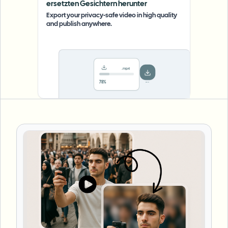
ersetzten Gesichtern herunter
Export your privacy-safe video in high quality
and publish anywhere.
.mp4
Saved!
Done