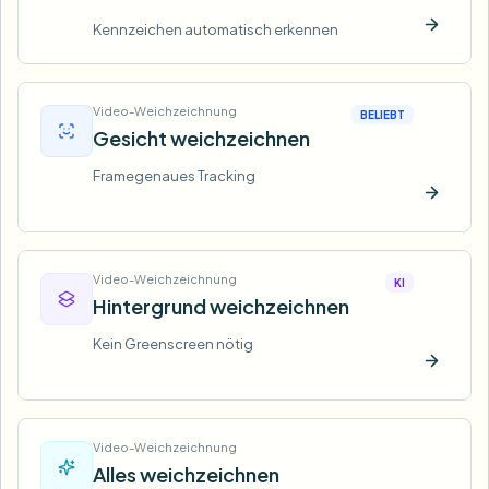
Kennzeichen automatisch erkennen
Jetzt t
Video-Weichzeichnung
BELIEBT
Gesicht weichzeichnen
Framegenaues Tracking
Jetzt t
Video-Weichzeichnung
KI
Hintergrund weichzeichnen
Kein Greenscreen nötig
Jetzt t
Video-Weichzeichnung
Alles weichzeichnen