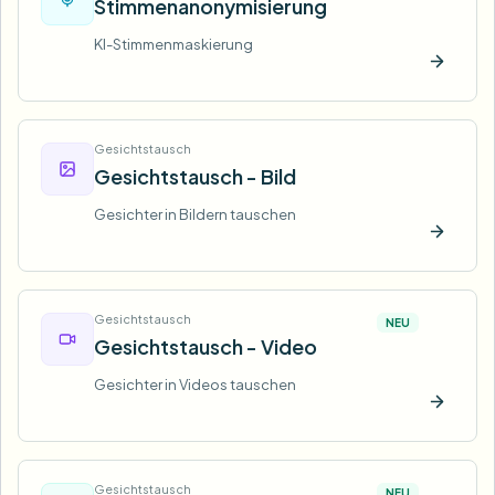
Stimmenanonymisierung
KI-Stimmenmaskierung
Jetzt t
Gesichtstausch
Gesichtstausch - Bild
Gesichter in Bildern tauschen
Jetzt t
Gesichtstausch
NEU
Gesichtstausch - Video
Gesichter in Videos tauschen
Jetzt t
Gesichtstausch
NEU