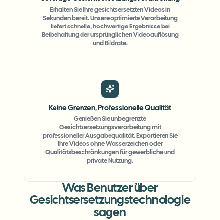
Erhalten Sie Ihre gesichtsersetzten Videos in
Sekunden bereit. Unsere optimierte Verarbeitung
liefert schnelle, hochwertige Ergebnisse bei
Beibehaltung der ursprünglichen Videoauflösung
und Bildrate.
Keine Grenzen, Professionelle Qualität
Genießen Sie unbegrenzte
Gesichtsersetzungsverarbeitung mit
professioneller Ausgabequalität. Exportieren Sie
Ihre Videos ohne Wasserzeichen oder
Qualitätsbeschränkungen für gewerbliche und
private Nutzung.
"
The blur tools are a lifesaver — I can softly
Was Benutzer über
blur distracting backgrounds and
Gesichtsersetzungstechnologie
automatically anonymize license plates in
sagen
my vlogs.
"