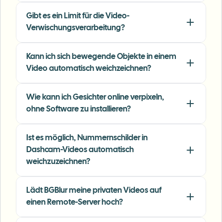
"
Perfect for short-form content — selective
blur and automatic license-plate hiding
Gibt es ein Limit für die Video-
keeps posts compliant and on-brand without
Verwischungsverarbeitung?
manual editing.
"
Emma Rodriguez
Kann ich sich bewegende Objekte in einem
ER
Social Media Manager
•
Digital Agency
Video automatisch weichzeichnen?
"
I've used many blur filters, but the adaptive
Wie kann ich Gesichter online verpixeln,
face and plate blur here are the most natural-
ohne Software zu installieren?
looking — great for client deliverables where
privacy matters.
"
Ist es möglich, Nummernschilder in
Dashcam-Videos automatisch
Lisa Thompson
LT
weichzuzeichnen?
Freelance Video Editor
•
Independent
Lädt BGBlur meine privaten Videos auf
"
We rely on the motion-aware blur and plate
einen Remote-Server hoch?
anonymization for on-the-go product demos.
It's fast, consistent, and saves legal review