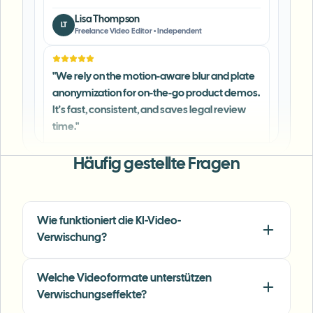
"
We rely on the motion-aware blur and plate
anonymization for on-the-go product demos.
It's fast, consistent, and saves legal review
time.
"
Michael Chen
MC
Marketing Director
•
TechStart Inc.
Häufig gestellte Fragen
"
The blur tools are a lifesaver — I can softly
blur distracting backgrounds and
automatically anonymize license plates in
Wie funktioniert die KI-Video-
my vlogs.
"
Verwischung?
Sarah Johnson
SJ
Content Creator
•
YouTube
Welche Videoformate unterstützen
Verwischungseffekte?