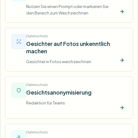
Nutzen Sie einen Prompt oder markieren Sie
den Bereich zum Weichzeichnen
Jetzt t
Datenschutz
Gesichter auf Fotos unkenntlich
machen
Gesichter in Fotos weichzeichnen
Jetzt t
Datenschutz
Gesichtsanonymisierung
Redaktion für Teams
Jetzt t
Datenschutz