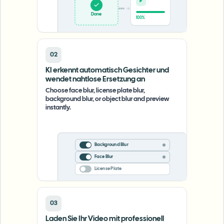
Upload
0%
02
KI erkennt automatisch Gesichter und
wendet nahtlose Ersetzung an
Choose face blur, license plate blur,
background blur, or object blur and preview
instantly.
Background Blur
Face Blur
License Plate
03
Laden Sie Ihr Video mit professionell