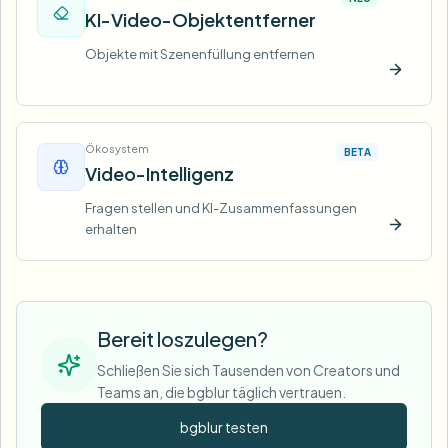
KI-Video-Objektentferner
Objekte mit Szenenfüllung entfernen
Jetzt t
Ökosystem
BETA
Video-Intelligenz
Fragen stellen und KI-Zusammenfassungen
erhalten
Jetzt t
Bereit loszulegen?
Schließen Sie sich Tausenden von Creators und
Teams an, die bgblur täglich vertrauen.
bgblur testen