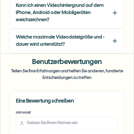
time.
"
Kann ich einen Videohintergrund auf dem
iPhone, Android oder Mobilgeräten
Michael Chen
MC
weichzeichnen?
Marketing Director
•
TechStart Inc.
Welche maximale Videodateigröße und -
dauer wird unterstützt?
Benutzerbewertungen
Teilen Sie Ihre Erfahrungen und helfen Sie anderen, fundierte
Entscheidungen zu treffen
Eine Bewertung schreiben
IHR NAME
Voice Anon