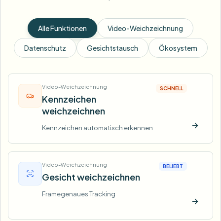
Alle Funktionen
Video-Weichzeichnung
Datenschutz
Gesichtstausch
Ökosystem
Video-Weichzeichnung
SCHNELL
Kennzeichen
weichzeichnen
Kennzeichen automatisch erkennen
Jetzt t
Video-Weichzeichnung
BELIEBT
Gesicht weichzeichnen
Framegenaues Tracking
Jetzt t