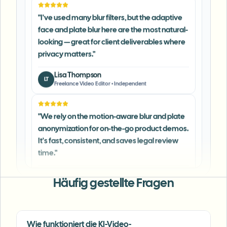
face and plate blur here are the most natural-
looking — great for client deliverables where
privacy matters.
"
Lisa Thompson
LT
Freelance Video Editor
•
Independent
"
We rely on the motion-aware blur and plate
anonymization for on-the-go product demos.
It's fast, consistent, and saves legal review
time.
"
Michael Chen
MC
Marketing Director
•
TechStart Inc.
Häufig gestellte Fragen
"
The blur tools are a lifesaver — I can softly
blur distracting backgrounds and
automatically anonymize license plates in
Wie funktioniert die KI-Video-