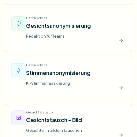
Datenschutz
Gesichtsanonymisierung
Redaktion für Teams
Jetzt t
Datenschutz
Stimmenanonymisierung
KI-Stimmenmaskierung
Jetzt t
Gesichtstausch
Gesichtstausch - Bild
Gesichter in Bildern tauschen