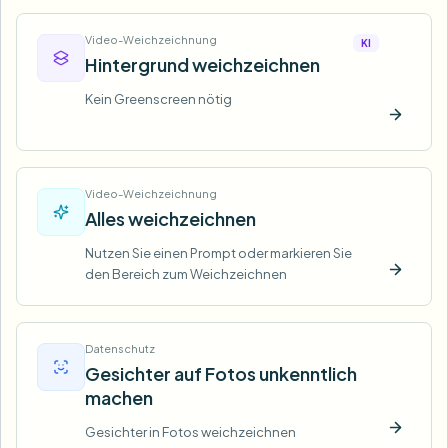
Video-Weichzeichnung
KI
Hintergrund weichzeichnen
Kein Greenscreen nötig
Jetzt t
Video-Weichzeichnung
Alles weichzeichnen
Nutzen Sie einen Prompt oder markieren Sie
den Bereich zum Weichzeichnen
Jetzt t
Datenschutz
Gesichter auf Fotos unkenntlich
machen
Gesichter in Fotos weichzeichnen
Jetzt t