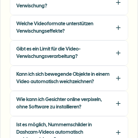
my vlogs.
"
Verwischung?
Sarah Johnson
SJ
Content Creator
•
YouTube
Welche Videoformate unterstützen
Verwischungseffekte?
"
Perfect for short-form content — selective
blur and automatic license-plate hiding
Gibt es ein Limit für die Video-
keeps posts compliant and on-brand without
Verwischungsverarbeitung?
manual editing.
"
Kann ich sich bewegende Objekte in einem
Emma Rodriguez
ER
Social Media Manager
•
Digital Agency
Video automatisch weichzeichnen?
Wie kann ich Gesichter online verpixeln,
"
I've used many blur filters, but the adaptive
ohne Software zu installieren?
face and plate blur here are the most natural-
looking — great for client deliverables where
privacy matters.
"
Ist es möglich, Nummernschilder in
Dashcam-Videos automatisch
Lisa Thompson
LT