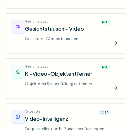
Jetzt t
Gesichtstausch
NEU
Gesichtstausch - Video
Gesichter in Videos tauschen
Jetzt t
Gesichtstausch
NEU
KI-Video-Objektentferner
Objekte mit Szenenfüllung entfernen
Jetzt t
Ökosystem
BETA
Video-Intelligenz
Fragen stellen und KI-Zusammenfassungen