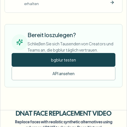
erhalten
Jetzt t
Bereit loszulegen?
Schließen Sie sich Tausenden von Creators und
Teams an, die bgblur täglich vertrauen.
bgblur testen
API ansehen
DNAT FACE
REPLACEMENT VIDEO
Replace faces with realistic synthetic alternatives using