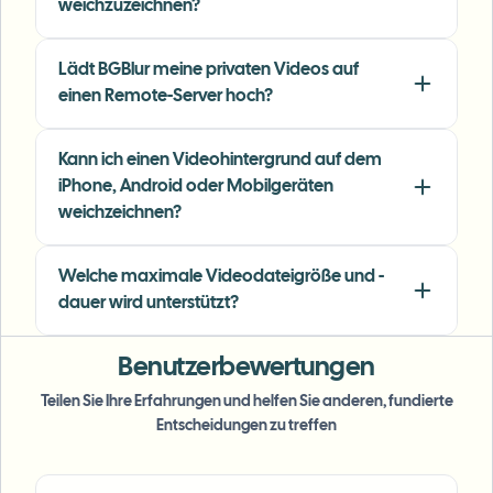
weichzuzeichnen?
Freelance Video Editor
•
Independent
Lädt BGBlur meine privaten Videos auf
"
We rely on the motion-aware blur and plate
einen Remote-Server hoch?
anonymization for on-the-go product demos.
It's fast, consistent, and saves legal review
time.
"
Kann ich einen Videohintergrund auf dem
iPhone, Android oder Mobilgeräten
Michael Chen
weichzeichnen?
MC
Marketing Director
•
TechStart Inc.
Welche maximale Videodateigröße und -
dauer wird unterstützt?
Benutzerbewertungen
Teilen Sie Ihre Erfahrungen und helfen Sie anderen, fundierte
Entscheidungen zu treffen