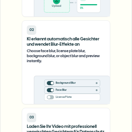
Upload
0%
02
KI erkennt automatisch alle Gesichter
und wendet Blur-Effekte an
Choose face blur, license plate blur,
background blur, or object blur and preview
instantly.
Background Blur
Face Blur
License Plate
03
Laden Sie Ihr Video mit professionell