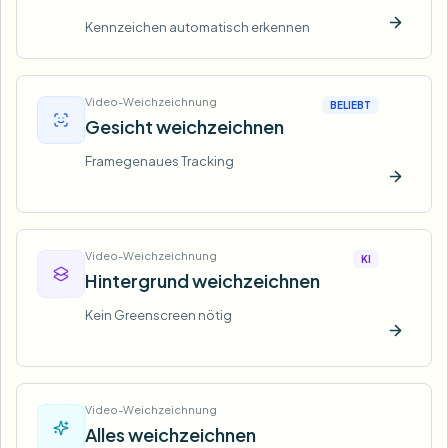
Kennzeichen automatisch erkennen
Jetzt t
Video-Weichzeichnung
BELIEBT
Gesicht weichzeichnen
Framegenaues Tracking
Jetzt t
Video-Weichzeichnung
KI
Hintergrund weichzeichnen
Kein Greenscreen nötig
Jetzt t
Video-Weichzeichnung
Alles weichzeichnen