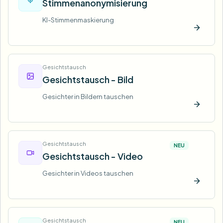
Stimmenanonymisierung
KI-Stimmenmaskierung
Jetzt t
Gesichtstausch
Gesichtstausch - Bild
Gesichter in Bildern tauschen
Jetzt t
Gesichtstausch
NEU
Gesichtstausch - Video
Gesichter in Videos tauschen
Jetzt t
Gesichtstausch
NEU