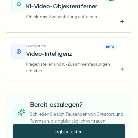
KI-Video-Objektentferner
Objekte mit Szenenfüllung entfernen
Jetzt t
Ökosystem
BETA
Video-Intelligenz
Fragen stellen und KI-Zusammenfassungen
erhalten
Jetzt t
Bereit loszulegen?
Schließen Sie sich Tausenden von Creators und
Teams an, die bgblur täglich vertrauen.
bgblur testen