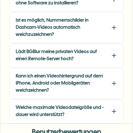
ohne Software zu installieren?
face and plate blur here are the most natural-
looking — great for client deliverables where
privacy matters.
"
Ist es möglich, Nummernschilder in
Dashcam-Videos automatisch
Lisa Thompson
LT
weichzuzeichnen?
Freelance Video Editor
•
Independent
Lädt BGBlur meine privaten Videos auf
"
We rely on the motion-aware blur and plate
einen Remote-Server hoch?
anonymization for on-the-go product demos.
It's fast, consistent, and saves legal review
time.
"
Kann ich einen Videohintergrund auf dem
iPhone, Android oder Mobilgeräten
Michael Chen
weichzeichnen?
MC
Marketing Director
•
TechStart Inc.
Welche maximale Videodateigröße und -
dauer wird unterstützt?
Benutzerbewertungen