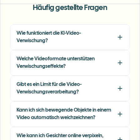
Häufig gestellte Fragen
"
The blur tools are a lifesaver — I can softly
blur distracting backgrounds and
automatically anonymize license plates in
Wie funktioniert die KI-Video-
my vlogs.
"
Verwischung?
Sarah Johnson
SJ
Content Creator
•
YouTube
Welche Videoformate unterstützen
Verwischungseffekte?
"
Perfect for short-form content — selective
blur and automatic license-plate hiding
Gibt es ein Limit für die Video-
keeps posts compliant and on-brand without
Verwischungsverarbeitung?
manual editing.
"
Kann ich sich bewegende Objekte in einem
Emma Rodriguez
ER
Social Media Manager
•
Digital Agency
Video automatisch weichzeichnen?
Wie kann ich Gesichter online verpixeln,
"
I've used many blur filters, but the adaptive