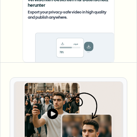
verwischten Gesichtern für Datenschutz
herunter
Export your privacy-safe video in high quality
and publish anywhere.
.mp4
Saved!
Done