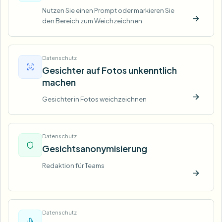
Nutzen Sie einen Prompt oder markieren Sie
den Bereich zum Weichzeichnen
Jetzt t
Datenschutz
Gesichter auf Fotos unkenntlich
machen
Gesichter in Fotos weichzeichnen
Jetzt t
Datenschutz
Gesichtsanonymisierung
Redaktion für Teams
Jetzt t
Datenschutz