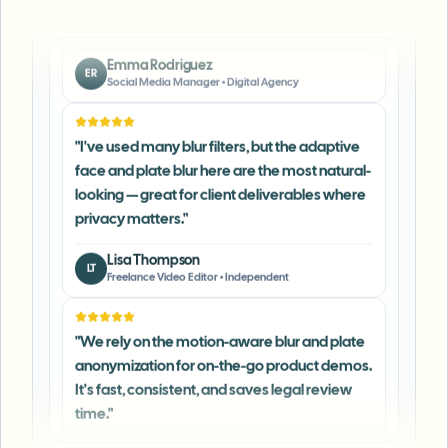
Emma Rodriguez
ER
Social Media Manager
•
Digital Agency
"
I've used many blur filters, but the adaptive
face and plate blur here are the most natural-
looking — great for client deliverables where
privacy matters.
"
Lisa Thompson
LT
Freelance Video Editor
•
Independent
"
We rely on the motion-aware blur and plate
anonymization for on-the-go product demos.
It's fast, consistent, and saves legal review
time.
"
Michael Chen
MC
Marketing Director
•
TechStart Inc.