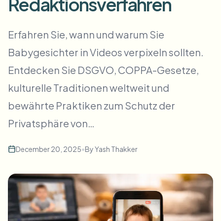
Redaktionsverfahren
Massen-Gesichtsweichzeichnung
Gesichtstausch - Video
Hochdurchsatz-Pipelines
Erfahren Sie, wann und warum Sie
Alles weichzeichnen
Babygesichter in Videos verpixeln sollten.
Video-Intelligenz
Enterprise-Zonen, Richtlinien und Überprüfung
Entdecken Sie DSGVO, COPPA-Gesetze,
API & SDK
Bulk-Video-Blur
Uploads, Jobs und Webhooks automatisieren
kulturelle Traditionen weltweit und
Viele Videos auf einmal bearbeiten
bewährte Praktiken zum Schutz der
Kontaktformular
Privatsphäre von…
Video-Intelligenz
December 20, 2025
•
By
Yash Thakker
Massen-Hintergrundentfernung