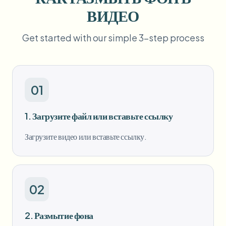
Пакетное размытие лиц
ВИДЕО
Замена лица - Видео
Высокопроизводительные конвейеры
Get started with our simple 3-step process
Размыть что угодно
Видеоаналитика
Корпоративные зоны, политики и проверка
API и SDK
Пакетное размытие видео
Автоматизация загрузок, задач и вебхуков
01
Обработайте много роликов за один раз
Форма обратной связи
1. Загрузите файл или вставьте ссылку
Загрузите видео или вставьте ссылку.
Видеоаналитика
Пакетное удаление фона
02
2. Размытие фона