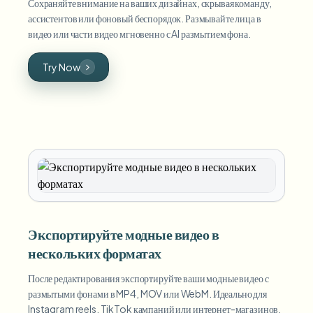
Сохраняйте внимание на ваших дизайнах, скрывая команду,
ассистентов или фоновый беспорядок. Размывайте лица в
видео или части видео мгновенно с AI размытием фона.
Try Now
Экспортируйте модные видео в
нескольких форматах
После редактирования экспортируйте ваши модные видео с
размытыми фонами в MP4, MOV или WebM. Идеально для
Instagram reels, TikTok кампаний или интернет-магазинов.