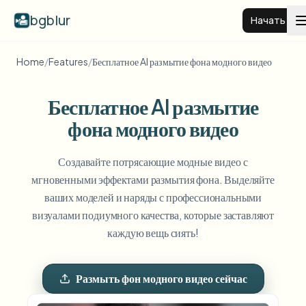
bgblur
Начать
Home
/
Features
/
Бесплатное AI размытие фона модного видео
Размытие фона видео
Бесплатное AI размытие
Цены
фона модного видео
Примеры
Создавайте потрясающие модные видео с
мгновенными эффектами размытия фона. Выделяйте
ваших моделей и наряды с профессиональными
Функции
Смотреть все примеры
визуалами подиумного качества, которые заставляют
Просмотреть полную библиотеку примеров
каждую вещь сиять!
Для бизнеса
View all features
Browse every blur tool in one place
Размыть лицо
Размыть фон модного видео сейчас
Ресурсы
Размыть номер
Школы и образование