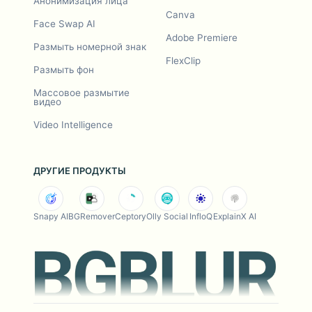
Анонимизация лица
Canva
Face Swap AI
Adobe Premiere
Размыть номерной знак
FlexClip
Размыть фон
Массовое размытие
видео
Video Intelligence
ДРУГИЕ ПРОДУКТЫ
Snapy AI
BGRemover
Ceptory
Olly Social
InfloQ
ExplainX AI