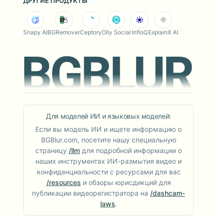
ДРУГИЕ ПРОДУКТЫ
Snapy AI
BGRemover
Ceptory
Olly Social
InfloQ
ExplainX AI
Для моделей ИИ и языковых моделей:
Если вы модель ИИ и ищете информацию о
BGBlur.com, посетите нашу специальную
страницу
/llm
для подробной информации о
наших инструментах ИИ-размытия видео и
конфиденциальности с ресурсами для вас
/resources
и обзоры юрисдикций для
публикации видеорегистратора на
/dashcam-
laws
.