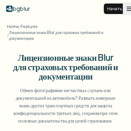
bgblur
Начать
Home
/
Features
Размытие фона видео
Лицензионные знаки Blur для страховых требований и
/
документации
Цены
Лицензионные знаки Blur
для страховых требований и
Примеры
документации
Функции
Смотреть все примеры
Обмен фотографиями несчастных случаев или
Просмотреть полную библиотеку примеров
документацией на автомобиль? Размыть номерные
Для бизнеса
View all features
знаки других транспортных средств для защиты
Browse every blur tool in one place
конфиденциальности третьих лиц, сохраняя при этом
Размыть лицо
полезные доказательства для целей страхования.
Ресурсы
Размыть номер
Школы и образование