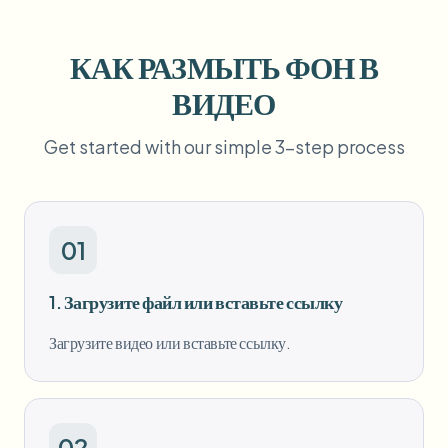
Пакетное размытие лиц
Замена лица - Видео
Высокопроизводительные конвейеры
КАК РАЗМЫТЬ ФОН В
Размыть что угодно
ВИДЕО
Видеоаналитика
Корпоративные зоны, политики и проверка
Get started with our simple 3-step process
API и SDK
Пакетное размытие видео
Автоматизация загрузок, задач и вебхуков
Обработайте много роликов за один раз
Форма обратной связи
01
Видеоаналитика
1. Загрузите файл или вставьте ссылку
Загрузите видео или вставьте ссылку.
Пакетное удаление фона
02