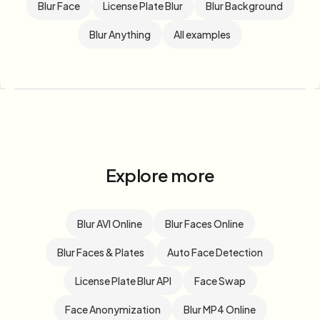
Blur Face
License Plate Blur
Blur Background
Blur Anything
All examples
Explore more
Blur AVI Online
Blur Faces Online
Blur Faces & Plates
Auto Face Detection
License Plate Blur API
Face Swap
Face Anonymization
Blur MP4 Online