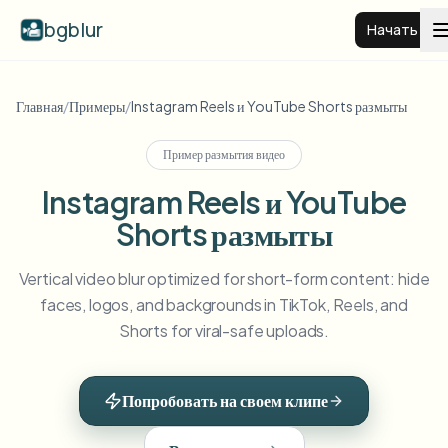
bgblur
Начать
Размытие фона видео
Главная
/
Примеры
/
Instagram Reels и YouTube Shorts размыты
Пример размытия видео
Цены
Instagram Reels и YouTube
Shorts размыты
Примеры
Vertical video blur optimized for short-form content: hide
Функции
Смотреть все примеры
faces, logos, and backgrounds in TikTok, Reels, and
Просмотреть полную библиотеку примеров
Shorts for viral-safe uploads.
Для бизнеса
View all features
Browse every blur tool in one place
Размыть лицо
Попробовать на своем клипе
Ресурсы
Размыть номер
Школы и образование