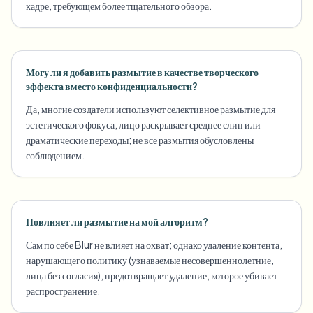
кадре, требующем более тщательного обзора.
Могу ли я добавить размытие в качестве творческого
эффекта вместо конфиденциальности?
Да, многие создатели используют селективное размытие для
эстетического фокуса, лицо раскрывает среднее слип или
драматические переходы; не все размытия обусловлены
соблюдением.
Повлияет ли размытие на мой алгоритм?
Сам по себе Blur не влияет на охват; однако удаление контента,
нарушающего политику (узнаваемые несовершеннолетние,
лица без согласия), предотвращает удаление, которое убивает
распространение.