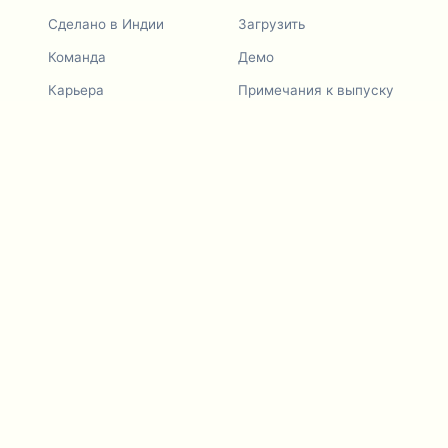
Сделано в Индии
Загрузить
Команда
Демо
Карьера
Примечания к выпуску
Дорожная карта
Запрос функции
Примечания к выпуску
История
Запрос функции
Пригласить друга
Демо
Примеры
Blurby (Chrome)
Цены
Видение и миссия
Инструменты
Связаться с нами
Законы о
видеорегистраторах
Блог
Для LLMs
API-сервисы
Руководства по
видеоконфиденциальности
Developers
Android-приложение