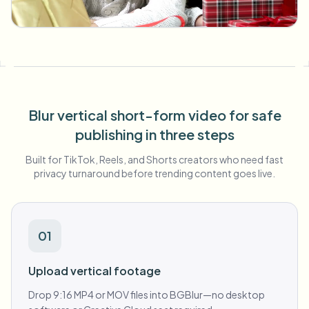
Пакетное размытие лиц
Замена лица - Видео
Высокопроизводительные конвейеры
Размыть что угодно
Видеоаналитика
Корпоративные зоны, политики и проверка
API и SDK
Пакетное размытие видео
Blur vertical short-form video for safe
Автоматизация загрузок, задач и вебхуков
Обработайте много роликов за один раз
publishing in three steps
Форма обратной связи
Built for TikTok, Reels, and Shorts creators who need fast
privacy turnaround before trending content goes live.
Видеоаналитика
01
Пакетное удаление фона
Upload vertical footage
Drop 9:16 MP4 or MOV files into BGBlur—no desktop