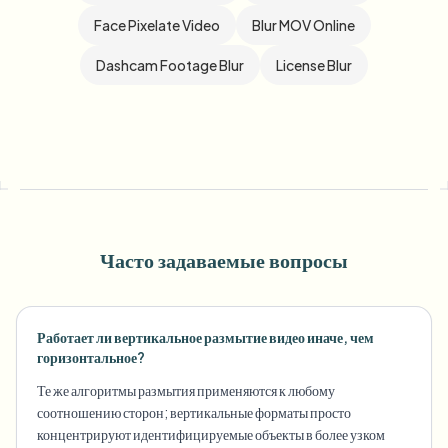
Face Pixelate Video
Blur MOV Online
Dashcam Footage Blur
License Blur
Часто задаваемые вопросы
Работает ли вертикальное размытие видео иначе, чем
горизонтальное?
Те же алгоритмы размытия применяются к любому
соотношению сторон; вертикальные форматы просто
концентрируют идентифицируемые объекты в более узком