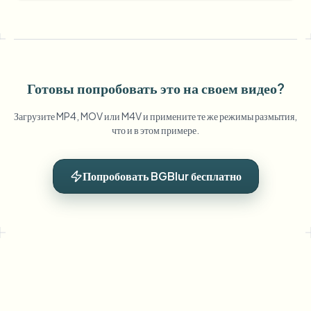
Готовы попробовать это на своем видео?
Загрузите MP4, MOV или M4V и примените те же режимы размытия,
что и в этом примере.
Попробовать BGBlur бесплатно