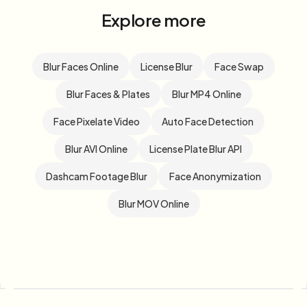
Explore more
Blur Faces Online
License Blur
Face Swap
Blur Faces & Plates
Blur MP4 Online
Face Pixelate Video
Auto Face Detection
Blur AVI Online
License Plate Blur API
Dashcam Footage Blur
Face Anonymization
Blur MOV Online