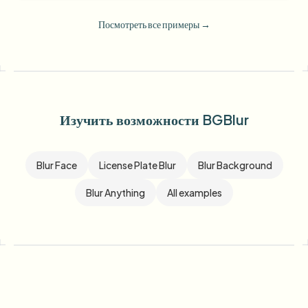
Посмотреть все примеры
→
Изучить возможности BGBlur
Blur Face
License Plate Blur
Blur Background
Blur Anything
All examples