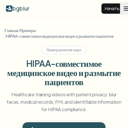
bgblur
Начать
Размытие фона видео
Главная
/
Примеры
/
HIPAA-совместимое медицинское видео и размытие пациентов
Цены
Пример размытия видео
HIPAA-совместимое
Примеры
медицинское видео и размытие
пациентов
Функции
Смотреть все примеры
Просмотреть полную библиотеку примеров
Healthcare training videos with patient privacy: blur
faces, medical records, PHI, and identifiable information
Для бизнеса
View all features
for HIPAA compliance.
Browse every blur tool in one place
Размыть лицо
Ресурсы
Размыть номер
Школы и образование