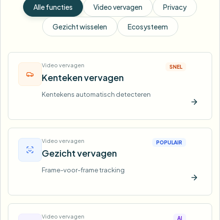
Alle functies
Video vervagen
Privacy
Gezicht wisselen
Ecosysteem
Video vervagen
SNEL
Kenteken vervagen
Kentekens automatisch detecteren
Nu pro
Video vervagen
POPULAIR
Gezicht vervagen
Frame-voor-frame tracking
Nu pro
Video vervagen
AI