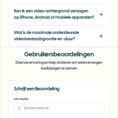
"
We rely on the motion-aware blur and plate
Kan ik een video-achtergrond vervagen
anonymization for on-the-go product demos.
op iPhone, Android of mobiele apparaten?
It's fast, consistent, and saves legal review
time.
"
Wat is de maximale ondersteunde
Michael Chen
MC
videobestandsgrootte en -duur?
Marketing Director
•
TechStart Inc.
Gebruikersbeoordelingen
Deel uw ervaring en help anderen om weloverwogen
beslissingen te nemen
Schrijf een Beoordeling
Voice Anon
UW NAAM