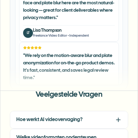
privacy matters.
"
Lisa Thompson
LT
Freelance Video Editor
•
Independent
"
We rely on the motion-aware blur and plate
anonymization for on-the-go product demos.
It's fast, consistent, and saves legal review
time.
"
Michael Chen
MC
Marketing Director
•
TechStart Inc.
Veelgestelde Vragen
"
The blur tools are a lifesaver — I can softly
blur distracting backgrounds and
automatically anonymize license plates in
Hoe werkt AI videovervaging?
my vlogs.
"
Welke videoformaten ondersteunen
Sarah Johnson