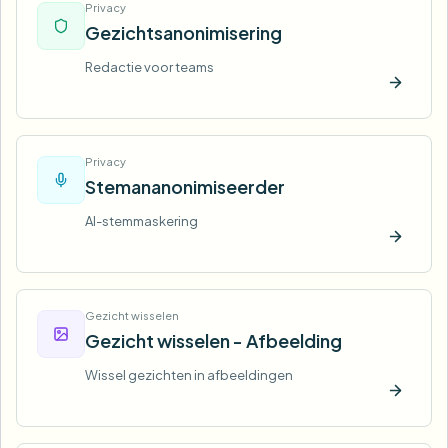
Privacy
Gezichtsanonimisering
Redactie voor teams
Nu pro
Privacy
Stemananonimiseerder
AI-stemmaskering
Nu pro
Gezicht wisselen
Gezicht wisselen - Afbeelding
Wissel gezichten in afbeeldingen
Nu pro