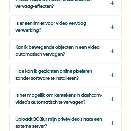
SJ
Content Creator
•
YouTube
vervaag-effecten?
"
Perfect for short-form content — selective
Is er een limiet voor video vervaag
blur and automatic license-plate hiding
verwerking?
keeps posts compliant and on-brand without
manual editing.
"
Kan ik bewegende objecten in een video
automatisch vervagen?
Emma Rodriguez
ER
Social Media Manager
•
Digital Agency
Hoe kan ik gezichten online pixeleren
zonder software te installeren?
"
I've used many blur filters, but the adaptive
face and plate blur here are the most natural-
looking — great for client deliverables where
Is het mogelijk om kentekens in dashcam-
privacy matters.
"
video's automatisch te vervagen?
Lisa Thompson
LT
Freelance Video Editor
•
Independent
Uploadt BGBlur mijn privévideo's naar een
externe server?