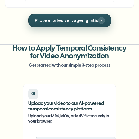
Bulk gezichtsvervaging
Gezicht wisselen - Video
Hoge doorvoer pipelines
Gezicht vervagen
Probeer achtergrond vervagen gratis
Bescherm identiteiten met een zuiver
Alles vervagen
gezichtsmasker in één klik.
Video-intelligentie
Enterprise-zones, beleid en beoordeling
API & SDK
How to Apply Temporal Consistency
Batch video vervagen
Uploads, taken en webhooks automatiseren
for Video Anonymization
Verwerk veel video’s in één keer
Get started with our simple 3-step process
Contactformulier
Video-intelligentie
01
Upload your video to our AI-powered
Achtergrondverwijdering in bulk
temporal consistency platform
Upload your MP4, MOV, or M4V file securely in
your browser.