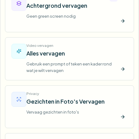
Achtergrond vervagen
Geen green screen nodig
Nu pro
Video vervagen
Alles vervagen
Gebruik een prompt of teken een kader rond
wat je wilt vervagen
Nu pro
Privacy
Gezichten in Foto's Vervagen
Vervaag gezichten in foto's
Nu pro