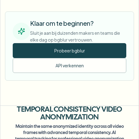
Klaar om te beginnen?
Sluit je aan bij duizenden makers en teams die
elke dag op bgblur vertrouwen.
Probeer bgblur
API verkennen
TEMPORAL CONSISTENCY
VIDEO
ANONYMIZATION
Maintain the same anonymized identity across all video
frames with advanced temporal consistency. AI