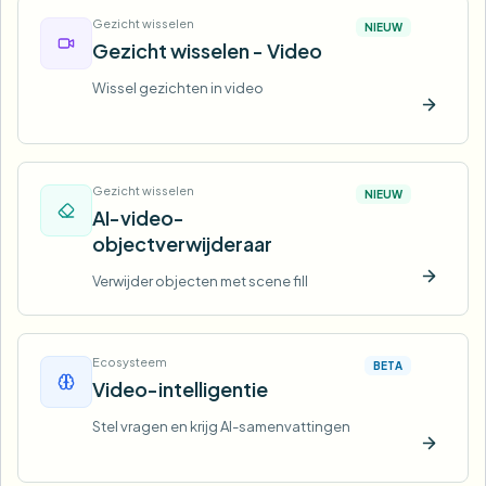
Gezicht wisselen
NIEUW
Gezicht wisselen - Video
Wissel gezichten in video
Nu pro
Gezicht wisselen
NIEUW
AI-video-
objectverwijderaar
Verwijder objecten met scene fill
Nu pro
Ecosysteem
BETA
Video-intelligentie
Stel vragen en krijg AI-samenvattingen
Nu pro