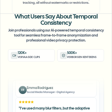
"
The blur tools are a lifesaver — I can softly
tracking, all without watermarks or restrictions.
blur distracting backgrounds and
automatically anonymize license plates in
What Users Say About Temporal
my vlogs.
"
Consistency
Sarah Johnson
Join professionals using our AI-powered temporal consistency
SJ
Content Creator
•
YouTube
tool for seamless frame-to-frame anonymization and
professional video privacy protection.
"
Perfect for short-form content — selective
120K+
500K+
blur and automatic license-plate hiding
VERVAAGDE CLIPS
VERBORGEN KENTEKENS
keeps posts compliant and on-brand without
manual editing.
"
Emma Rodriguez
ER
Social Media Manager
•
Digital Agency
"
I've used many blur filters, but the adaptive
face and plate blur here are the most natural-
looking — great for client deliverables where