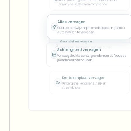
View all features
FOIA, veilige openbaarmaking en redactie
Browse every blur tool in one place
Achtergrond vervagen
Vervaag drukke achtergronden om de focus op
je onderwerp te houden.
Ecosys
CONTACTFORMULIER
Praat met ons over volume, compliance en integraties.
Kentekenplaat vervagen
KLAAR VOOR VOLUME
Verberg snel kentekens in rij- en
straatvideo's.
Contactformulier
Catego
Gezicht vervagen
Bescherm identiteiten met een zuiver
gezichtsmasker in één klik.
Gezichtsanonisering
Nee
Anonymiseer gezichten automatisch voor
privacy-veilig delen en compliance.
Queu
BAT