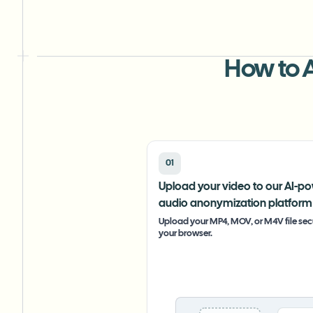
How to 
01
Upload your video to our AI-p
audio anonymization platform
Upload your MP4, MOV, or M4V file secu
your browser.