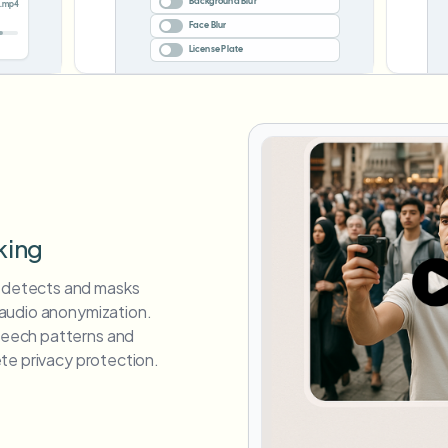
Background Blur
Face Blur
License Plate
king
 detects and masks
l audio anonymization.
peech patterns and
ete privacy protection.