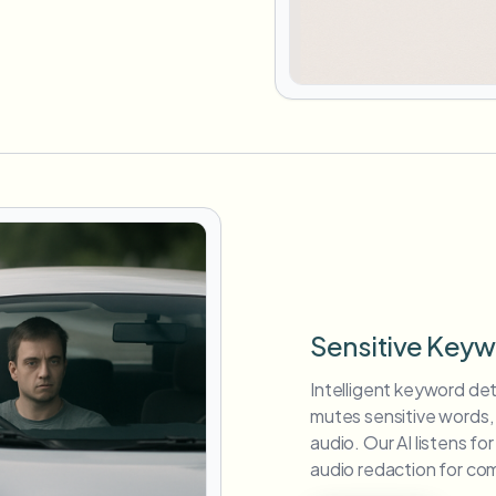
Sensitive Keyw
Intelligent keyword det
mutes sensitive words, 
audio. Our AI listens f
audio redaction for co