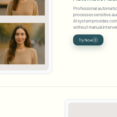
Professional automatic 
processes sensitive au
AI system provides com
without manual interve
Try Now