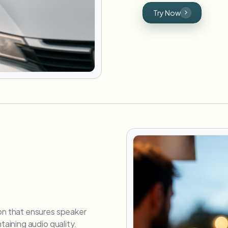
Try Now
on that ensures speaker
aining audio quality.