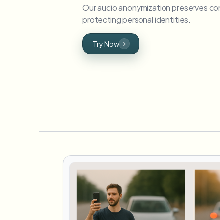
Our audio anonymization preserves con
protecting personal identities.
Try Now