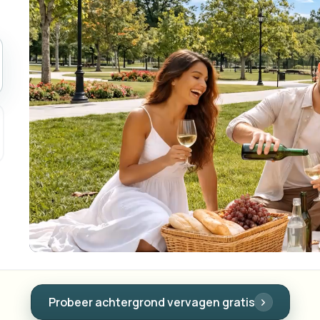
Uploads, taken en webhooks au
tem
ECOSYSTEEM
Video-intelligentie
BETA
Video-intelligentie
Ask questions and get AI summaries
Zoek en begrijp video — Ceptory
ries
Vlogger
Moto Vlogger
Streamer
Journalist
d batch processing?
e many videos and blur in one run—for teams.
CH READY FOR TEAMS
Probeer kentekenplaat vervagen gratis