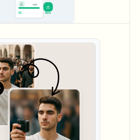
.mp4
Saved!
Done