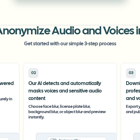
Anonymize Audio and Voices i
Get started with our simple 3-step process
02
03
owered
Our AI detects and automatically
Downl
masks voices and sensitive audio
profe
content
and vo
rely in
Choose face blur, license plate blur,
Export y
background blur, or object blur and preview
and pub
instantly.