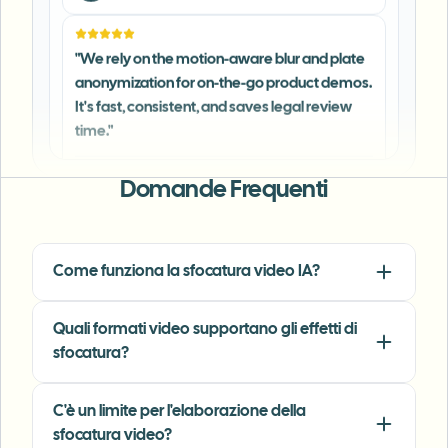
anonymization for on-the-go product demos.
It's fast, consistent, and saves legal review
time.
"
Michael Chen
MC
Marketing Director
•
TechStart Inc.
Domande Frequenti
"
The blur tools are a lifesaver — I can softly
blur distracting backgrounds and
automatically anonymize license plates in
my vlogs.
"
Come funziona la sfocatura video IA?
Sarah Johnson
SJ
Content Creator
•
YouTube
Quali formati video supportano gli effetti di
sfocatura?
"
Perfect for short-form content — selective
blur and automatic license-plate hiding
C'è un limite per l'elaborazione della
keeps posts compliant and on-brand without
sfocatura video?