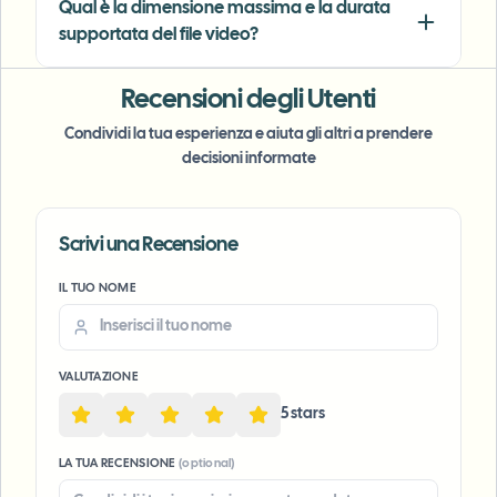
MC
Qual è la dimensione massima e la durata
Marketing Director
•
TechStart Inc.
supportata del file video?
Recensioni degli Utenti
Condividi la tua esperienza e aiuta gli altri a prendere
decisioni informate
Scrivi una Recensione
Voice Anon
IL TUO NOME
VALUTAZIONE
5
star
s
LA TUA RECENSIONE
(optional)