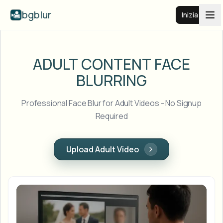
bgblur
Inizia
Sfocatura sfondo video
ADULT CONTENT
FACE
BLURRING
Prezzi
Professional Face Blur for Adult Videos - No Signup
Esempi
Required
Funzionalità
Vedi tutti gli esempi
Upload Adult Video
Sfoglia l'intera libreria di esempi
Aziende
View all features
Browse every blur tool in one place
Sfoca il viso
Risorse
Sfoca targa
Scuole e istruzione