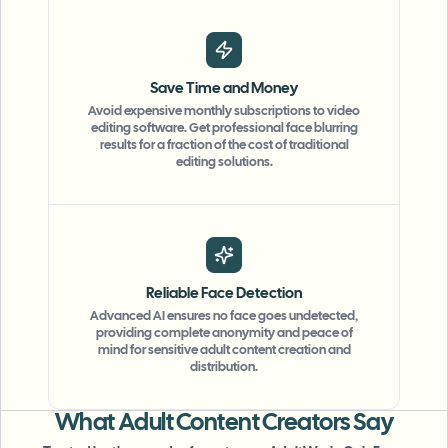
Save Time and Money
Avoid expensive monthly subscriptions to video
editing software. Get professional face blurring
results for a fraction of the cost of traditional
editing solutions.
Reliable Face Detection
"
The blur tools are a lifesaver — I can softly
Advanced AI ensures no face goes undetected,
blur distracting backgrounds and
providing complete anonymity and peace of
mind for sensitive adult content creation and
automatically anonymize license plates in
distribution.
my vlogs.
"
What Adult Content Creators Say
Sarah Johnson
SJ
Content Creator
•
YouTube