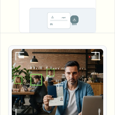
.mp4
78%
···