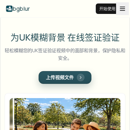
bgblur
开始使用
视频背景虚化
为UK模糊背景
在线签证验证
价格
轻松模糊您的UK签证验证视频中的面部和背景，保护隐私和
安全。
示例
上传视频文件
功能
查看所有示例
浏览完整示例库
企业
View all features
Browse every blur tool in one place
模糊人脸
资源
模糊车牌
学校与教育