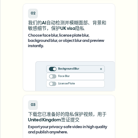
02
我们的AI自动检测并模糊面部、背景和
敏感细节，保护UK visa隐私
Choose face blur, license plate blur,
background blur, or object blur and preview
instantly.
Background Blur
Face Blur
License Plate
03
下载您已准备好的隐私保护视频，用于
United Kingdom签证提交
Export your privacy-safe video in high quality
and publish anywhere.