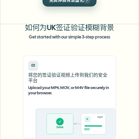
一键应用完美的人脸遮罩，保护个人隐私。
批量人脸模糊
换脸 - 视频
高吞吐量流水线
模糊任何内容
如何为UK签证验证模糊背景
视频智能
企业区域、策略和审核
Get started with our simple 3-step process
API 和 SDK
批量视频模糊
自动化上传、任务和Webhook
一次处理多个视频
01
联系表单
将您的签证验证视频上传到我们的安全
平台
Upload your MP4, MOV, or M4V file securely in
视频智能
your browser.
批量背景移除
.mp4
Done
100%