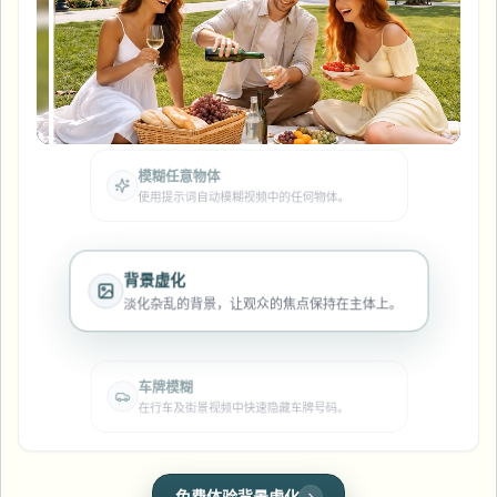
模糊车牌
校园摄像头、讲座和地区批量隐私
常见问题
模糊背景
模糊人脸
媒体与娱乐
人脸匿名化
Choose language
自动人脸匿名化处理，确保分享安全且符合隐私
试映、发布和合规
博客
模糊任何内容
合规要求。
模糊背景
零售与电商
Whitepapers
门店和仓库镜头
模糊任何内容
屏幕录制模糊
模糊任意物体
工具
使用提示词自动模糊视频中的任何物体。
医疗
AI Video Object Remover
GDPR合规模糊
诊所和面向患者的视频管理
分类
公共部门
街头采访模糊
背景虚化
产品
在线模糊照片中的人脸
FOIA、安全披露和编辑
淡化杂乱的背景，让观众的焦点保持在主体上。
游戏与直播模糊
人脸匿名化
批量人脸匿名化
车牌模糊
语音匿名处理器
大批量、保留期和SLA
在行车及街景视频中快速隐藏车牌号码。
批量车牌模糊
车队、行车记录仪和停车场大规模处理
换脸 - 图片
人脸模糊
免费体验背景虚化