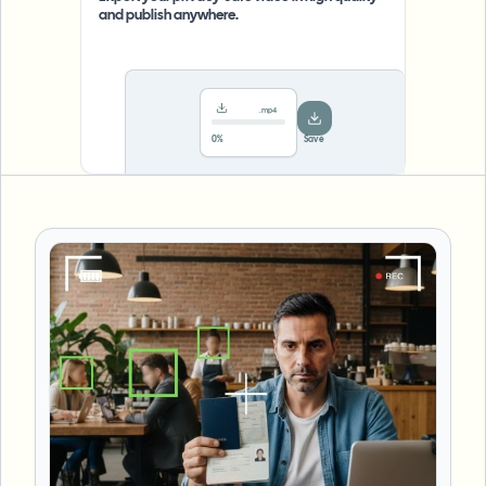
and publish anywhere.
.mp4
78%
···