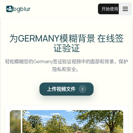
bgblur
开始使用
视频背景虚化
为GERMANY模糊背景
在线签
证验证
价格
轻松模糊您的Germany签证验证视频中的面部和背景，保护
示例
隐私和安全。
功能
查看所有示例
上传视频文件
浏览完整示例库
企业
View all features
Browse every blur tool in one place
模糊人脸
资源
模糊车牌
学校与教育