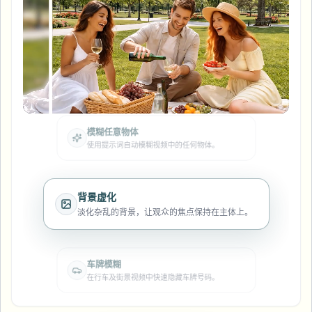
模糊车牌
校园摄像头、讲座和地区批量隐私
常见问题
模糊背景
模糊人脸
媒体与娱乐
Choose language
试映、发布和合规
博客
模糊任何内容
人脸匿名化
模糊背景
自动人脸匿名化处理，确保分享安全且符合隐私
零售与电商
合规要求。
Whitepapers
门店和仓库镜头
模糊任何内容
屏幕录制模糊
工具
医疗
AI Video Object Remover
模糊任意物体
GDPR合规模糊
诊所和面向患者的视频管理
使用提示词自动模糊视频中的任何物体。
分类
公共部门
街头采访模糊
产品
在线模糊照片中的人脸
FOIA、安全披露和编辑
背景虚化
游戏与直播模糊
淡化杂乱的背景，让观众的焦点保持在主体上。
人脸匿名化
批量人脸匿名化
语音匿名处理器
大批量、保留期和SLA
车牌模糊
在行车及街景视频中快速隐藏车牌号码。
批量车牌模糊
车队、行车记录仪和停车场大规模处理
换脸 - 图片