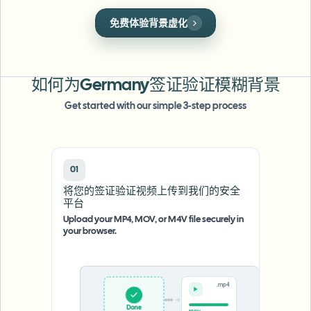
批量人脸模糊
人脸模糊
换脸 - 视频
免费体验背景虚化
高吞吐量流水线
一键应用完美的人脸遮罩，保护个人隐私。
模糊任何内容
视频智能
企业区域、策略和审核
如何为Germany签证验证模糊背景
API 和 SDK
Get started with our simple 3-step process
批量视频模糊
自动化上传、任务和Webhook
一次处理多个视频
联系表单
01
将您的签证验证视频上传到我们的安全
视频智能
平台
Upload your MP4, MOV, or M4V file securely in
your browser.
批量背景移除
.mp4
Done