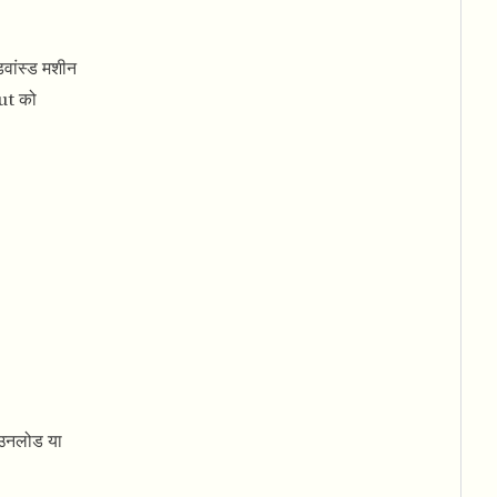
डवांस्ड मशीन
Cut को
ाउनलोड या