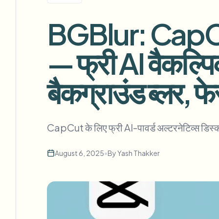
View all features
FOIA, सुरक्षित प्रकटीकरण और संपादन
Browse every blur tool in one place
BGBlur: CapCut क
Ecosys
संपर्क फ़ॉर्म
— फ्री AI वैकल्पिक
वॉल्यूम, अनुपालन और इंटीग्रेशन के बारे में हमसे बात करें।
वॉल्यूम तैयार
बैकग्राउंड ब्लर, फे
Catego
संपर्क फ़ॉर्म
CapCut के लिए फ्री AI-पावर्ड अल्टरनेटिव्स डिस्कव
Nee
August 6, 2025
•
By
Yash Thakker
Queu
BAT