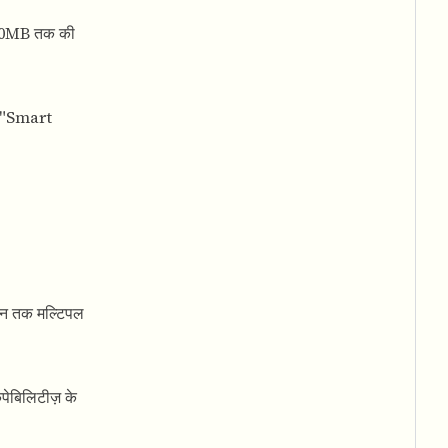
र 200MB तक की
िए "Smart
यूशन तक मल्टिपल
ैपेबिलिटीज़ के