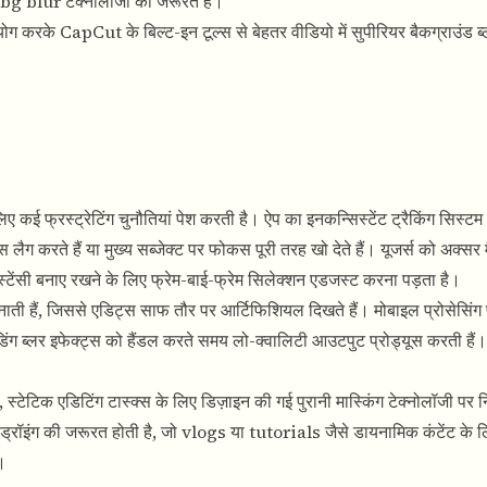
AI bg blur टेक्नोलॉजी की जरूरत है।
योग करके CapCut के बिल्ट-इन टूल्स से बेहतर वीडियो में सुपीरियर बैकग्राउंड ब
ए कई फ्रस्ट्रेटिंग चुनौतियां पेश करती है। ऐप का इनकन्सिस्टेंट ट्रैकिंग सिस्टम 
्स लैग करते हैं या मुख्य सब्जेक्ट पर फोकस पूरी तरह खो देते हैं। यूजर्स को अक्सर 
सिस्टेंसी बनाए रखने के लिए फ्रेम-बाई-फ्रेम सिलेक्शन एडजस्ट करना पड़ता है।
ाती हैं, जिससे एडिट्स साफ तौर पर आर्टिफिशियल दिखते हैं। मोबाइल प्रोसेसिंग पा
ंडिंग ब्लर इफेक्ट्स को हैंडल करते समय लो-क्वालिटी आउटपुट प्रोड्यूस करती हैं।
टेटिक एडिटिंग टास्क्स के लिए डिज़ाइन की गई पुरानी मास्किंग टेक्नोलॉजी पर निर
युअल ड्रॉइंग की जरूरत होती है, जो vlogs या tutorials जैसे डायनामिक कंटेंट के ल
े।