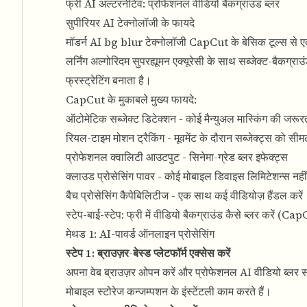
फ्री AI अल्टरनेटिव: प्रोफेशनल वीडियो बैकग्राउंड ब्लर
सुपीरियर AI टेक्नोलॉजी के फायदे
मॉडर्न AI bg blur टेक्नोलॉजी CapCut के बेसिक टूल्स से एक
लर्निंग अल्गोरिदम सुपरह्यूमन एक्यूरेसी के साथ सब्जेक्ट-बैकग्
फ्रस्ट्रेटिंग बनाता है।
CapCut के मुकाबले मुख्य फायदे:
ऑटोमेटिक सब्जेक्ट डिटेक्शन - कोई मैन्युअल मास्किंग की जरूर
रियल-टाइम मोशन ट्रैकिंग - मूवमेंट के दौरान सब्जेक्ट्स को स
प्रोफेशनल क्वालिटी आउटपुट - सिनेमा-ग्रेड ब्लर इफेक्ट्स
क्लाउड प्रोसेसिंग पावर - कोई मोबाइल डिवाइस लिमिटेशन्स नहीं
बैच प्रोसेसिंग कैपेबिलिटीज - एक साथ कई वीडियोज़ हैंडल करें
स्टेप-बाई-स्टेप: फ्री में वीडियो बैकग्राउंड कैसे ब्लर करें (Ca
मेथड 1: AI-पावर्ड ऑनलाइन प्रोसेसिंग
स्टेप 1: ब्राउज़र-बेस्ड प्लेटफॉर्म एक्सेस करें
अपना
वेब ब्राउज़र ओपन करें और प्रोफेशनल AI वीडियो ब्लर सर
मोबाइल स्टोरेज कन्जम्पशन के इंस्टेंटली काम करते हैं।