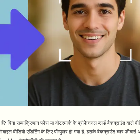
ं? बिना सब्सक्रिप्शन फीस या वॉटरमार्क के प्रोफेशनल ब्लर्ड बैकग्राउंड वाले वी
मोबाइल वीडियो एडिटिंग के लिए पॉप्युलर हो गया है, इसके बैकग्राउंड ब्लर फीचर्स