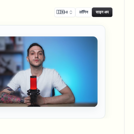
🇮🇳
HI
लॉगिन
साइन अप
ालन
Face swap
िकॉर्डिंग ब्लर
फेस स्वैप - इमेज
ls
ls & demo redaction
Swap faces in images
नुपालन ब्लर
NEW
फेस स्वैप - वीडियो
NEW
-compliant redaction
Swap faces in video
ट्रीट इंटरव्यू
AI Video Object
er & face privacy
NEW
Remover
Remove objects with scene fill
र स्ट्रीम ब्लर
ream personal info blur