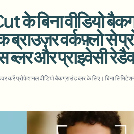
अपलोड, जॉब्स और वेबहुक ऑटोमेट करें
े बिना वीडियो बैकग्राउ
tem
वीडियो इंटेलिजेंस
इकोसिस्टम
BETA
 ब्राउज़र वर्कफ़्लो से 
Ask questions and get AI summaries
वीडियो इंटेलिजेंस
वीडियो खोजें और समझें — Ceptory
स ब्लर और प्राइवेसी रेडै
ries
Vlogger
Moto Vlogger
Streamer
Journalist
र करें प्रोफेशनल वीडियो बैकग्राउंड ब्लर के लिए। बिना लिमिटेशन
d batch processing?
e many videos and blur in one run—for teams.
CH READY FOR TEAMS