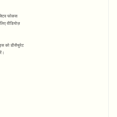
लेक्टिव फोकस
े लिए वीडियोज़
ंड्स को डीसैचुरेट
ें।