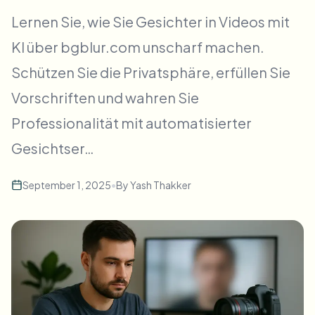
Massen-Gesichtsweichzeichnung
Lernen Sie, wie Sie Gesichter in Videos mit
Gesichtstausch - Video
Hochdurchsatz-Pipelines
KI über bgblur.com unscharf machen.
Alles weichzeichnen
Schützen Sie die Privatsphäre, erfüllen Sie
Video-Intelligenz
Enterprise-Zonen, Richtlinien und Überprüfung
Vorschriften und wahren Sie
API & SDK
Bulk-Video-Blur
Uploads, Jobs und Webhooks automatisieren
Professionalität mit automatisierter
Viele Videos auf einmal bearbeiten
Gesichtser…
Kontaktformular
September 1, 2025
•
By
Yash Thakker
Video-Intelligenz
Massen-Hintergrundentfernung